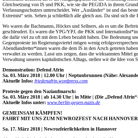
Gleichsetzung von IS und PKK, wie sie die PEGIDA in ihrem Grundsatz
Verfassungsschutzes unterscheidet. Wer „Ausländer“ ist und das best
Extremist“ sein. Sehen ja schließlich alle gleich aus. Da sind sich di
Wo waren die Bachmanns, Höckes und Sellners, als es um die Befrei
geschleudert. Es waren die YPG/YPJ, die PKK und Internationlist*in
die dafür viel zu oft mit dem Leben bezahlt haben. Die Bedeutung 
Gegenproteste im Regierungsviertel mögen wenig erfolgsversprechend s
Abendlandretter*innen waren die dem IS in den Arsch getreten haben.
verwaltet zu werden. Lasst uns zeigen, dass die wirksamsten Mitt
Verwaltung unseres kapitalistischen Alltags, stellen wir die Idee von
Demonstration: Defend Afrin
Sa. 03. März 2018 | 12.00 Uhr | Neptunbrunnen (Nähe: Alexander
Aktuelle Infos:
friedenafrin.wordpress.com
Proteste gegen den Naziaufmarsch:
Sa. 03. März 2018 | ab 14.30 Uhr | in Mitte | (Die „Defend Afrin
Aktuelle Infos unter:
www.berlin-gegen-nazis.de
GEMEINSAM KÄMPFEN!
FAHRT MIT UNS ZUM NEWROZFEST NACH HANNOVER
Sa. 17. März 2018 | Newrozfeierlichkeiten in Hannover