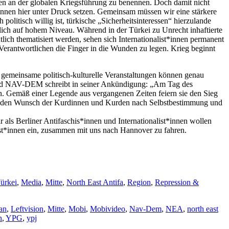
ssen an der globalen Kriegsführung zu benennen. Doch damit nicht
r*innen hier unter Druck setzen. Gemeinsam müssen wir eine stärkere
politisch willig ist, türkische „Sicherheitsinteressen“ hierzulande
rlich auf hohem Niveau. Während in der Türkei zu Unrecht inhaftierte
ich thematisiert werden, sehen sich Internationalist*innen permanent
Verantwortlichen die Finger in die Wunden zu legen. Krieg beginnt
 gemeinsame politisch-kulturelle Veranstaltungen können genau
rband NAV-DEM schreibt in seiner Ankündigung: „Am Tag des
n. Gemäß einer Legende aus vergangenen Zeiten feiern sie den Sieg
ckt den Wunsch der Kurdinnen und Kurden nach Selbstbestimmung und
 als Berliner Antifaschis*innen und Internationalist*innen wollen
ist*innen ein, zusammen mit uns nach Hannover zu fahren.
ürkei
,
Media
,
Mitte
,
North East Antifa
,
Region
,
Repression &
tan
,
Leftvision
,
Mitte
,
Mobi
,
Mobivideo
,
Nav-Dem
,
NEA
,
north east
n
,
YPG
,
ypj