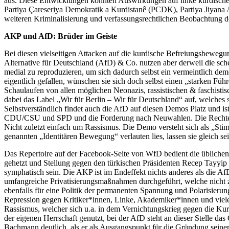
aus. Diese Entwicklungen könnten Auswirkungen auf linke kurdische
Partiya Çareseriya Demokratik a Kurdistanê (PCDK), Partiya Jiyana 
weiteren Kriminalisierung und verfassungsrechtlichen Beobachtung d
AKP und AfD: Brüder im Geiste
Bei diesen vielseitigen Attacken auf die kurdische Befreiungsbewegu
Alternative für Deutschland (AfD) & Co. nutzen aber derweil die sch
medial zu reproduzieren, um sich dadurch selbst ein vermeintlich de
eigentlich gefallen, wünschen sie sich doch selbst einen „starken Füh
Schaulaufen von allen möglichen Neonazis, rassistischen & faschisti
dabei das Label „Wir für Berlin – Wir für Deutschland“ auf, welches
Selbstverständlich findet auch die AfD auf diesen Demos Platz und i
CDU/CSU und SPD und die Forderung nach Neuwahlen. Die Rechten s
Nicht zuletzt einfach um Rassismus. Die Demo versteht sich als „St
genannten „Identitären Bewegung“ verlauten lies, lassen sie gleich sei
Das Repertoire auf der Facebook-Seite von WfD bedient die übliche
gehetzt und Stellung gegen den türkischen Präsidenten Recep Tayyi
symphatisch sein. Die AKP ist im Endeffekt nichts anderes als die AfD
umfangreiche Privatisierungsmaßnahmen durchgeführt, welche nicht 
ebenfalls für eine Politik der permanenten Spannung und Polarisierun
Repression gegen Kritiker*innen, Linke, Akademiker*innen und viel
Rassismus, welcher sich u.a. in dem Vernichtungskrieg gegen die Kurd
der eigenen Herrschaft genutzt, bei der AfD steht an dieser Stelle d
Bachmann deutlich, als er als Ausgangspunkt für die Gründung seine