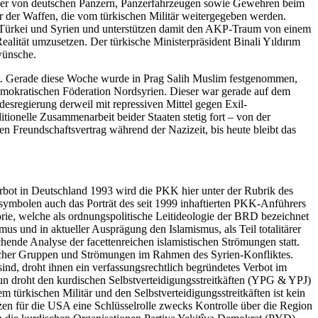
Bilder von deutschen Panzern, Panzerfahrzeugen sowie Gewehren beim
er der Waffen, die vom türkischen Militär weitergegeben werden.
Türkei und Syrien und unterstützen damit den AKP-Traum von einem
ealität umzusetzen. Der türkische Ministerpräsident Binali Yıldırım
wünsche.
att. Gerade diese Woche wurde in Prag Salih Muslim festgenommen,
emokratischen Föderation Nordsyrien. Dieser war gerade auf dem
esregierung derweil mit repressiven Mittel gegen Exil-
itionelle Zusammenarbeit beider Staaten stetig fort – von der
Freundschaftsvertrag während der Nazizeit, bis heute bleibt das
erbot in Deutschland 1993 wird die PKK hier unter der Rubrik des
symbolen auch das Porträt des seit 1999 inhaftierten PKK-Anführers
ie, welche als ordnungspolitische Leitideologie der BRD bezeichnet
s und in aktueller Ausprägung den Islamismus, als Teil totalitärer
chende Analyse der facettenreichen islamistischen Strömungen statt.
stischer Gruppen und Strömungen im Rahmen des Syrien-Konfliktes.
d, droht ihnen ein verfassungsrechtlich begründetes Verbot im
un droht den kurdischen Selbstverteidigungsstreitkäften (YPG & YPJ)
türkischen Militär und den Selbstverteidigungsstreitkäften ist kein
nzen für die USA eine Schlüsselrolle zwecks Kontrolle über die Region