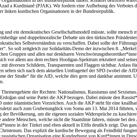
 Organisationen in der Bundesrepublik haben. Konkret betroffen wären
Azad a Kurdistanê (PJAK). Wir fordern eine Aufhebung des Verbotes d
er linken kurdischen Organisationen in der Bundesrepublik.
ng und ein demokratisches Gesellschaftsmodell müsste, sollte mensch m
einheilige und doppelmoralische Debatte um den türkischen Präsidente
mokratisches Selbstverständnis zu verschaffen. Dabei sollte der Führun
rer“. So soll zeitgleich zur Solidaritäts-Demo der inzwischen 8. „Merke
schen Gruppen und allen nur denkbaren Verschwörungstheoretiker*innen
 sich vor allem aus dem rechten Hooligan-Spektrum rekrutiert und sein
st mit diversen Schildern, Transparenten und Flaggen sichtbar. Anlass
ehen sich nach dem aktuellen Umfragetief der SPD (wobei die AfD a
imme der Straße“ für die AfD, welche dies gern und dankbar annimmt. 
n.
n Themengebiete der Rechten: Nationalismus, Rassismus und Sexismus
p Erdoğan und seine Partei die AKP bezogen. Dabei müsste den Rassis
 unter islamistischen Vorzeichen. Auch die AKP steht für eine knallhart
zuletzt auch zum Grubenunglück von Soma am 13. Mai 2014 führten, w
g der Bevölkerung, um die eigenen sozialen Widersprüche zu kaschieren
e andere Menschen, welche nicht die Staatslinie fahren, müsste bei 
*innen in der Türkei und eben aktuell in Efrîn deutlich zeigt. Das ga
as Christenum. Das explizit die kurdische Bewegung als Feindbild fungi
r rassistischen Organisation eine Kundgebung von Kurd*innen in Dresd