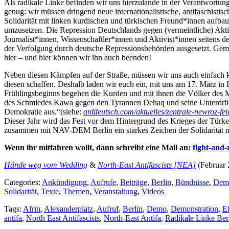
Als radikale Linke befinden wir uns hierzulande in der Verantwortung
genug: wir müssen dringend neue internationalistische, antifaschisti
Solidarität mit linken kurdischen und türkischen Freund*innen aufbauen
umzusetzen. Die Repression Deutschlands gegen (vermeintliche) Aktivi
Journalist*innen, Wissenschaftler*innen und Aktivist*innen seitens d
der Verfolgung durch deutsche Repressionsbehörden ausgesetzt. Geme
hier – und hier können wir ihn auch beenden!
Neben diesen Kämpfen auf der Straße, müssen wir uns auch einfach k
diesen schaffen. Deshalb laden wir euch ein, mit uns am 17. März 
Frühlingsbeginns begehen die Kurden und mit ihnen die Völker des M
des Schmiedes Kawa gegen den Tyrannen Dehaq und seine Unterdrücku
Demokratie aus.“(siehe:
anfdeutsch.com/aktuelles/zentrale-newroz-f
Dieser Jahr wird das Fest vor dem Hintergrund des Krieges der Türkei
zusammen mit NAV-DEM Berlin ein starkes Zeichen der Solidarität mi
Wenn ihr mitfahren wollt, dann schreibt eine Mail an:
fight-and
Hände weg vom Wedding
&
North-East Antifascists [NEA]
(Februar 
Categories:
Ankündigung
,
Aufrufe
,
Beiträge
,
Berlin
,
Bündnisse
,
Dem
Solidarität
,
Texte
,
Themen
,
Veranstaltung
,
Videos
Tags:
Afrin
,
Alexanderplatz
,
Aufruf
,
Berlin
,
Demo
,
Demonstration
,
Ef
antifa
,
North East Antifascists
,
North-East Antifa
,
Radikale Linke Ber