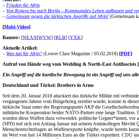
–
Frieden für Afrin
–
Von Rojava bis nach Berlin – Kommunales Leben aufbauen und ver
–
Gemeinsam gegen die türkischen Angriffe auf Afrin!
(Gemeinsam k
[
Mobi-Video
]
Banner:
[
NEA/HWVW
] [
RLB
] [
YXK
]
Aktuelle Artikel:
–
Was tun für Afrin?
(Lower Class Magazine / 05.02.2018)
[
PDF
]
Aufruf von Hände weg vom Wedding & North-East Antifascists
Ein Angriff auf die kurdische Bewegung ist ein Angriff auf uns alle
Deutschland und Türkei: Brothers in Arms
Seit dem 20. Januar 2018 attackiert das türkische Militär mit verbün
vergangenen Jahren vom Bürgerkrieg zerstört wurde, konnte in diese
türkische Staat unter der Regerungspartei AKP die Gesellschaftsordnu
militärische Kooperation beider NATO-Partner eine lange Tradition. 
wurden diese Waffen dazu verwendet, politische Gegner*innen, vor a
(SPD) traf sich erst Anfang Januar mit seinem Amtskollegen Mevlüt Ç
Menschenrechtsfragen an Waffenexporte knüpfte, wurde bereits kurze Z
im Wert von fast 14 Millionen Euro an die Türkei exportiert. CDU u