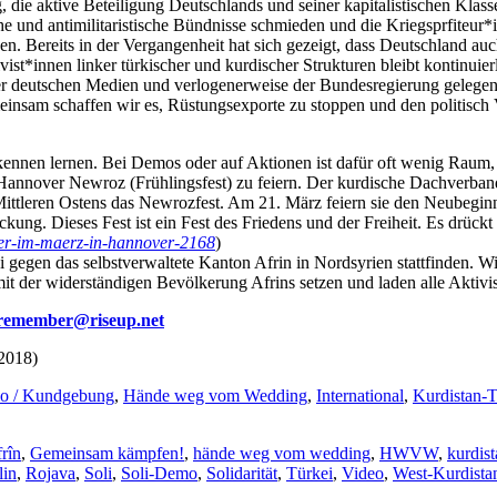
, die aktive Beteiligung Deutschlands und seiner kapitalistischen Kla
sche und antimilitaristische Bündnisse schmieden und die Kriegsprfiteu
. Bereits in der Vergangenheit hat sich gezeigt, dass Deutschland auch 
st*innen linker türkischer und kurdischer Strukturen bleibt kontinuie
er deutschen Medien und verlogenerweise der Bundesregierung gelegentl
insam schaffen wir es, Rüstungsexporte zu stoppen und den politisch 
ennen lernen. Bei Demos oder auf Aktionen ist dafür oft wenig Raum,
in Hannover Newroz (Frühlingsfest) zu feiern. Der kurdische Dachve
ittleren Ostens das Newrozfest. Am 21. März feiern sie den Neubegin
ng. Dieses Fest ist ein Fest des Friedens und der Freiheit. Es drü
eier-im-maerz-in-hannover-2168
)
 gegen das selbstverwaltete Kanton Afrin in Nordsyrien stattfinden. Wir
t der widerständigen Bevölkerung Afrins setzen und laden alle Aktiv
-remember@riseup.net
2018)
o / Kundgebung
,
Hände weg vom Wedding
,
International
,
Kurdistan-T
rîn
,
Gemeinsam kämpfen!
,
hände weg vom wedding
,
HWVW
,
kurdis
lin
,
Rojava
,
Soli
,
Soli-Demo
,
Solidarität
,
Türkei
,
Video
,
West-Kurdista