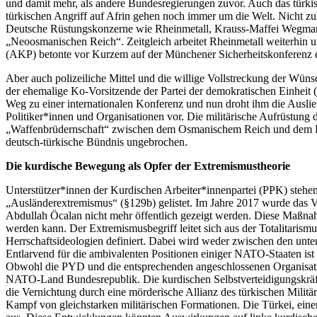
und damit mehr, als andere Bundesregierungen zuvor. Auch das türki
türkischen Angriff auf Afrin gehen noch immer um die Welt. Nicht zul
Deutsche Rüstungskonzerne wie Rheinmetall, Krauss-Maffei Wegmann
„Neoosmanischen Reich“. Zeitgleich arbeitet Rheinmetall weiterhin un
(AKP) betonte vor Kurzem auf der Münchener Sicherheitskonferenz ern
Aber auch polizeiliche Mittel und die willige Vollstreckung der Wü
der ehemalige Ko-Vorsitzende der Partei der demokratischen Einheit
Weg zu einer internationalen Konferenz und nun droht ihm die Auslie
Politiker*innen und Organisationen vor. Die militärische Aufrüstung d
„Waffenbrüdernschaft“ zwischen dem Osmanischem Reich und dem Deut
deutsch-türkische Bündnis ungebrochen.
Die kurdische Bewegung als Opfer der Extremismustheorie
Unterstützer*innen der Kurdischen Arbeiter*innenpartei (PPK) stehen
„Ausländerextremismus“ (§129b) gelistet. Im Jahre 2017 wurde das Ve
Abdullah Öcalan nicht mehr öffentlich gezeigt werden. Diese Maßna
werden kann. Der Extremismusbegriff leitet sich aus der Totalitarism
Herrschaftsideologien definiert. Dabei wird weder zwischen den unter
Entlarvend für die ambivalenten Positionen einiger NATO-Staaten ist
Obwohl die PYD und die entsprechenden angeschlossenen Organisation
NATO-Land Bundesrepublik. Die kurdischen Selbstverteidigungskräfte
die Vernichtung durch eine mörderische Allianz des türkischen Militä
Kampf von gleichstarken militärischen Formationen. Die Türkei, einer