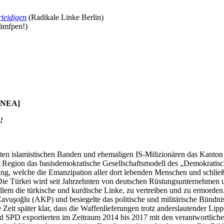
teidigen
(Radikale Linke Berlin)
ämfpen!)
 [NEA]
!
deten islamistischen Banden und ehemaligen IS-Milizionären das Kanton 
r Region das basisdemokratische Gesellschaftsmodell des „Demokratisc
ng, welche die Emanzipation aller dort lebenden Menschen und schließl
Die Türkei wird seit Jahrzehnten von deutschen Rüstungsunternehmen un
llem die türkische und kurdische Linke, zu vertreiben und zu ermorde
avuşoğlu (AKP) und besiegelte das politische und militärische Bündnis
eit später klar, dass die Waffenlieferungen trotz anderslautender Lip
nd SPD exportierten im Zeitraum 2014 bis 2017 mit den verantwortlich