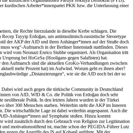
 die kurdischen Organisationen Partiya Yekitîya Demokrat (PYD),
er kurdischen Arbeiter*innenpartei PKK bzw. die Unterlassung einer
einen, die Rechte hierzulande in dieselbe Kerbe schlagen. Die
n Recep Tayyip Erdoğan, um antimuslimisch-rassistische Steoretype
gsstil der AKP der AfD und ihren Anhänger*innen auf der Straße doch
l muss weg“-Aufmarsch in der Berliner Innenstadt stattfinden. Dieses
 wird vom Neonazi Enrico Stubbe organisiert. Als Organisation tritt
en Ursprung bei HoGeSa (Hooligans gegen Salafisten) hat.
 für den Aufmarsch sind die aktuellen GroKo-Verhandlungen zwischen
ktuell mehr Prozent hat) im Aufwind. Worum geht es ihnen aber?
Unglaubwürdige „Distanzierungen“, wie sie die AfD noch bei der so
. Dabei wird auch gegen die türkische Community in Deutschland
t*innen von AfD, WfD & Co. die Politik von Erdoğan doch sehr
e neoliberale Poltik. In den letzten Jahren wurden in der Türkei
o über 300 Menschen starben. Weiterhin steht die AKP im Inneren
. Die wirtschaftliche Lage ist dabei weiterhin angespannt. Auch die
den AfD-Anhänger*innen auf Symphatie stoßen. Hinzu kommt
nze wird zusätzlich durch den Gebrauch von Religion zur Legitimation
ert und motivationsstiftend ist, machte schon der PEGIDA-Führer Lutz
en gegen die Angriffe des IS auf Kobanê anführte. Mit der