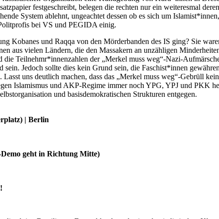
papier festgeschreibt, belegen die rechten nur ein weiteresmal deren 
ehende System ablehnt, ungeachtet dessen ob es sich um Islamist*inne
e Politprofis bei VS und PEGIDA einig.
ung Kobanes und Raqqa von den Mörderbanden des IS ging? Sie waren h
nen aus vielen Ländern, die den Massakern an unzähligen Minderheiten
und die Teilnehmr*innenzahlen der „Merkel muss weg“-Nazi-Aufmärsche
ein. Jedoch sollte dies kein Grund sein, die Faschist*innen gewähren z
 Lasst uns deutlich machen, dass das „Merkel muss weg“-Gebrüll keine
el gegen Islamismus und AKP-Regime immer noch YPG, YPJ und PKK he
 Selbstorganisation und basisdemokratischen Strukturen entgegen.
platz) | Berlin
“-Demo geht in Richtung Mitte)
!