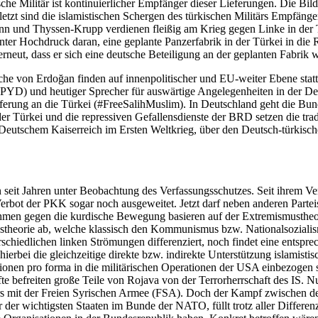
sche Militär ist kontinuierlicher Empfänger dieser Lieferungen. Die 
etzt sind die islamistischen Schergen des türkischen Militärs Empfäng
 und Thyssen-Krupp verdienen fleißig am Krieg gegen Linke in der 
ter Hochdruck daran, eine geplante Panzerfabrik in der Türkei in die R
eut, dass er sich eine deutsche Beteiligung an der geplanten Fabrik 
nsche von Erdoğan finden auf innenpolitischer und EU-weiter Ebene st
 (PYD) und heutiger Sprecher für auswärtige Angelegenheiten in der D
ferung an die Türkei (#FreeSalihMuslim). In Deutschland geht die Bund
er Türkei und die repressiven Gefallensdienste der BRD setzen die trad
schem Kaiserreich im Ersten Weltkrieg, über den Deutsch-türkischen 
 seit Jahren unter Beobachtung des Verfassungsschutzes. Seit ihrem V
rbot der PKK sogar noch ausgeweitet. Jetzt darf neben anderen Partei
hmen gegen die kurdische Bewegung basieren auf der Extremismustheor
ustheorie ab, welche klassisch den Kommunismus bzw. Nationalsozialismu
schiedlichen linken Strömungen differenziert, noch findet eine entspre
 hierbei die gleichzeitige direkte bzw. indirekte Unterstützung islami
en pro forma in die militärischen Operationen der USA einbezogen sin
 befreiten große Teile von Rojava von der Terrorherrschaft des IS. N
rs mit der Freien Syrischen Armee (FSA). Doch der Kampf zwischen dem 
 der wichtigsten Staaten im Bunde der NATO, füllt trotz aller Differe