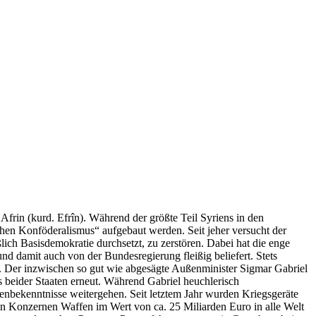
Afrin (kurd. Efrîn). Während der größte Teil Syriens in den
hen Konföderalismus“ aufgebaut werden. Seit jeher versucht der
ich Basisdemokratie durchsetzt, zu zerstören. Dabei hat die enge
d damit auch von der Bundesregierung fleißig beliefert. Stets
n. Der inzwischen so gut wie abgesägte Außenminister Sigmar Gabriel
 beider Staaten erneut. Während Gabriel heuchlerisch
penbekenntnisse weitergehen. Seit letztem Jahr wurden Kriegsgeräte
en Konzernen Waffen im Wert von ca. 25 Miliarden Euro in alle Welt