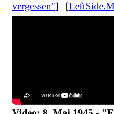
vergessen"
] | [
LeftSide.M
Video: 8. Mai 1945 - "