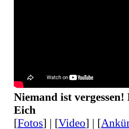
Niemand ist vergessen! 
Eich
[
Fotos
] | [
Video
] | [
Ankü