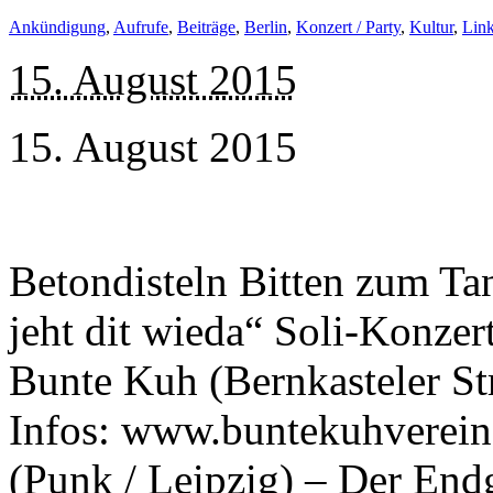
Ankündigung
,
Aufrufe
,
Beiträge
,
Berlin
,
Konzert / Party
,
Kultur
,
Link
15. August 2015
15. August 2015
Betondisteln Bitten zum Tan
jeht dit wieda“ Soli-Konzer
Bunte Kuh (Bernkasteler St
Infos: www.buntekuhverein
(Punk / Leipzig) – Der End