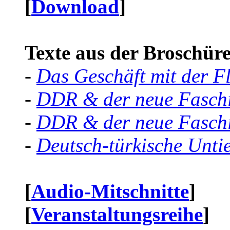
[
Download
]
Texte aus der Broschüre 
-
Das Geschäft mit der F
-
DDR & der neue Faschi
-
DDR & der neue Faschi
-
Deutsch-türkische Unti
[
Audio-Mitschnitte
]
[
Veranstaltungsreihe
]