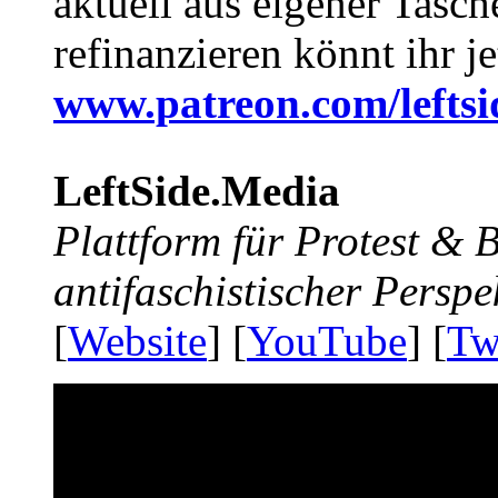
aktuell aus eigener Tasc
refinanzieren könnt ihr j
www.patreon.com/lefts
LeftSide.Media
Plattform für Protest &
antifaschistischer Perspe
[
Website
] [
YouTube
] [
Tw