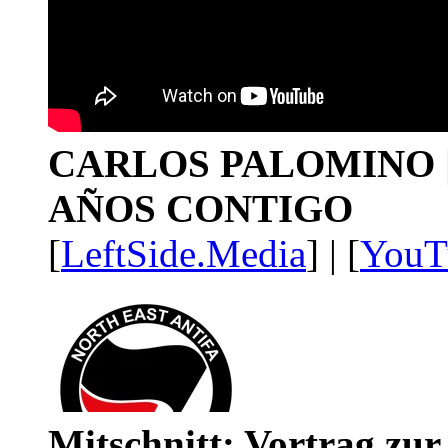
CARLOS PALOMINO | 1
AÑOS CONTIGO
[
LeftSide.Media
] | [
YouT
Mitschnitt: Vortrag zu