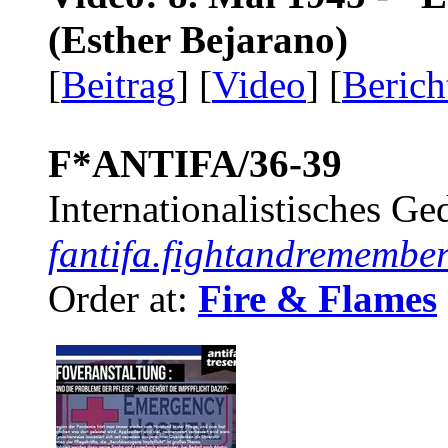
(Esther Bejarano)
[
Beitrag
] [
Video
] [
Berich
F*ANTIFA/36-39
Internationalistisches G
fantifa.fightandremember
Order at:
Fire & Flames