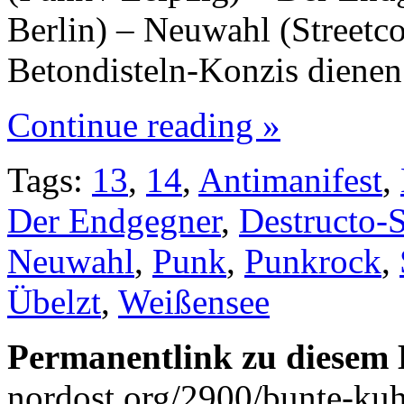
Berlin) – Neuwahl (Streetcor
Betondisteln-Konzis diene
Continue reading »
Tags:
13
,
14
,
Antimanifest
,
Der Endgegner
,
Destructo-
Neuwahl
,
Punk
,
Punkrock
,
Übelzt
,
Weißensee
Permanentlink zu diesem 
nordost.org/2900/bunte-kuh