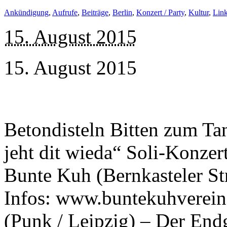
Ankündigung
,
Aufrufe
,
Beiträge
,
Berlin
,
Konzert / Party
,
Kultur
,
Link
15. August 2015
15. August 2015
Betondisteln Bitten zum Tan
jeht dit wieda“ Soli-Konzer
Bunte Kuh (Bernkasteler St
Infos: www.buntekuhverein
(Punk / Leipzig) – Der End