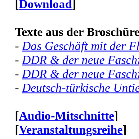
[
Download
]
Texte aus der Broschüre 
-
Das Geschäft mit der F
-
DDR & der neue Faschi
-
DDR & der neue Faschi
-
Deutsch-türkische Unti
[
Audio-Mitschnitte
]
[
Veranstaltungsreihe
]