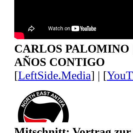
CARLOS PALOMINO | 1
AÑOS CONTIGO
[
LeftSide.Media
] | [
YouT
Mitschnitt: Vortrag zu