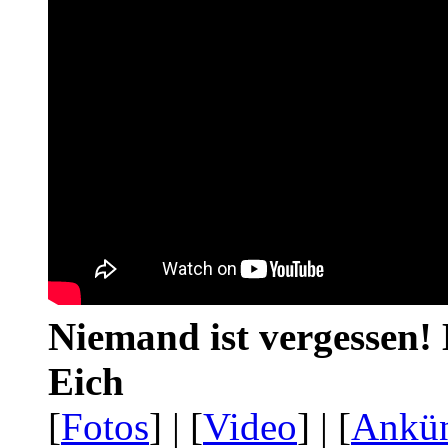
Niemand ist vergessen! 
Eich
[
Fotos
] | [
Video
] | [
Ankü