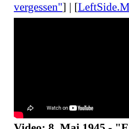
vergessen"
] | [
LeftSide.M
Video: 8. Mai 1945 - "