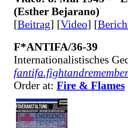
(Esther Bejarano)
[
Beitrag
] [
Video
] [
Berich
F*ANTIFA/36-39
Internationalistisches G
fantifa.fightandremember
Order at:
Fire & Flames