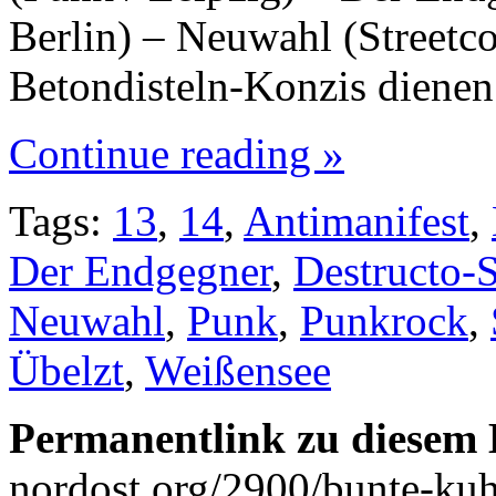
Berlin) – Neuwahl (Streetcor
Betondisteln-Konzis diene
Continue reading »
Tags:
13
,
14
,
Antimanifest
,
Der Endgegner
,
Destructo-
Neuwahl
,
Punk
,
Punkrock
,
Übelzt
,
Weißensee
Permanentlink zu diesem 
nordost.org/2900/bunte-kuh