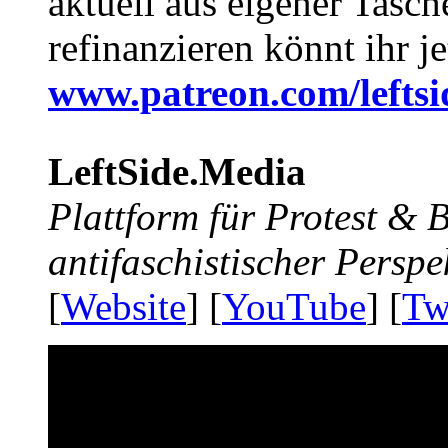
aktuell aus eigener Tasc
refinanzieren könnt ihr j
www.patreon.com/lefts
LeftSide.Media
Plattform für Protest &
antifaschistischer Perspe
[
Website
] [
YouTube
] [
Tw