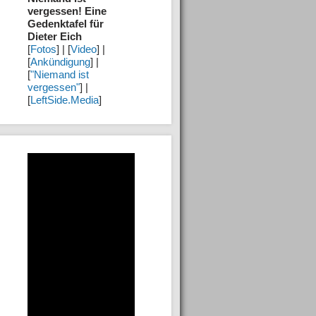
vergessen! Eine
Gedenktafel für
Dieter Eich
[
Fotos
] | [
Video
] |
[
Ankündigung
] |
[
"Niemand ist
vergessen"
] |
[
LeftSide.Media
]