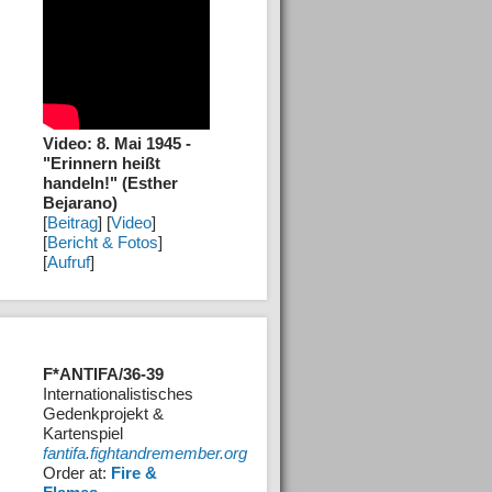
Video: 8. Mai 1945 -
"Erinnern heißt
handeln!" (Esther
Bejarano)
[
Beitrag
] [
Video
]
[
Bericht & Fotos
]
[
Aufruf
]
F*ANTIFA/36-39
Internationalistisches
Gedenkprojekt &
Kartenspiel
fantifa.fightandremember.org
Order at:
Fire &