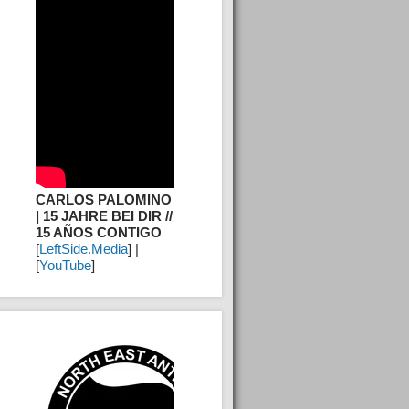
CARLOS PALOMINO
| 15 JAHRE BEI DIR //
15 AÑOS CONTIGO
[
LeftSide.Media
] |
[
YouTube
]