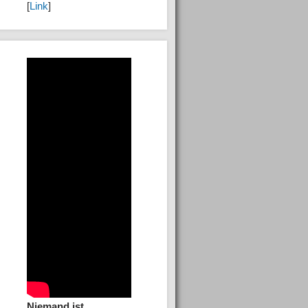
[
Link
]
Niemand ist