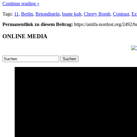
Continue reading »
Tags:
11
,
Berlin
,
Betondisteln
,
bunte kuh
,
Cherry Bomb
,
Contrast
,
Ez
Permanentlink zu diesem Beitrag:
https://antifa-nordost.org/2492/b
ONLINE MEDIA
Suchen