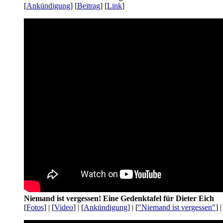
[
Ankündigung
] [
Beitrag
] [
Link
]
Niemand ist vergessen! Eine Gedenktafel für Dieter Eich
[
Fotos
] | [
Video
] | [
Ankündigung
] | [
"Niemand ist vergessen"
] |