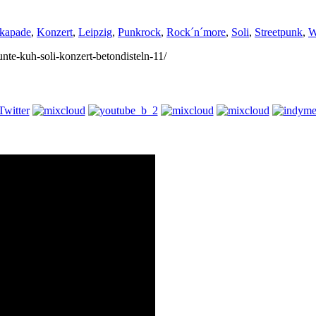
kapade
,
Konzert
,
Leipzig
,
Punkrock
,
Rock´n´more
,
Soli
,
Streetpunk
,
W
unte-kuh-soli-konzert-betondisteln-11/