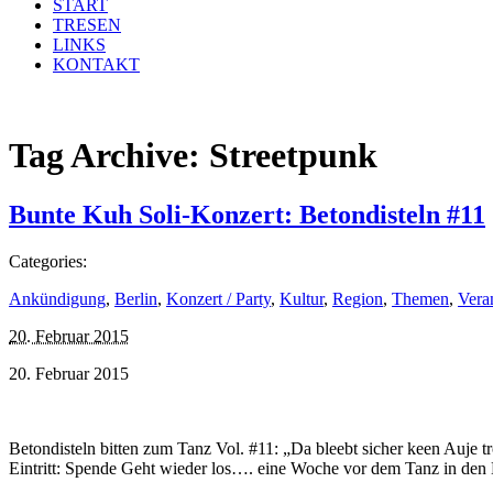
START
TRESEN
LINKS
KONTAKT
Tag Archive:
Streetpunk
Bunte Kuh Soli-Konzert: Betondisteln #11
Categories:
Ankündigung
,
Berlin
,
Konzert / Party
,
Kultur
,
Region
,
Themen
,
Vera
20. Februar 2015
20. Februar 2015
Betondisteln bitten zum Tanz Vol. #11: „Da bleebt sicher keen Auje 
Eintritt: Spende Geht wieder los…. eine Woche vor dem Tanz in den 