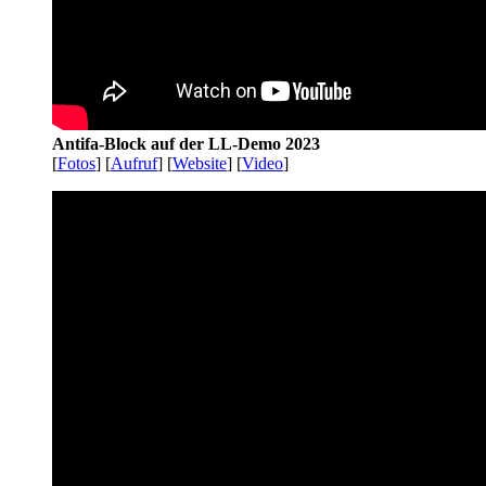
Antifa-Block auf der LL-Demo 2023
[
Fotos
] [
Aufruf
] [
Website
] [
Video
]