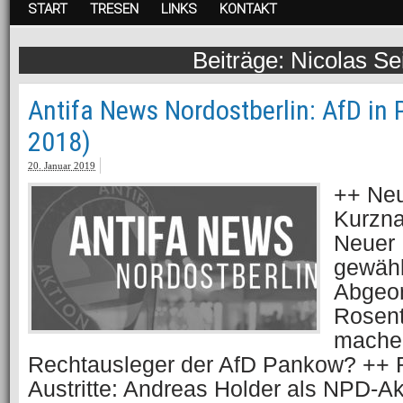
START
TRESEN
LINKS
KONTAKT
Nicolas Sei
Antifa News Nordostberlin: AfD in
2018)
20. Januar 2019
++ Ne
Kurzna
Neuer 
gewähl
Abgeor
Rosen
machen
Rechtausleger der AfD Pankow? ++ 
Austritte: Andreas Holder als NPD-Ak