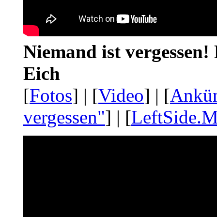
Niemand ist vergessen! 
Eich
[
Fotos
] | [
Video
] | [
Ankü
vergessen"
] | [
LeftSide.M