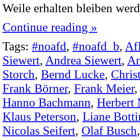
Weile erhalten bleiben wer
Continue reading »
Tags:
#noafd
,
#noafd_b
,
Af
Siewert
,
Andrea Siewert
,
An
Storch
,
Bernd Lucke
,
Chris
Frank Börner
,
Frank Meier
Hanno Bachmann
,
Herbert
Klaus Peterson
,
Liane Botti
Nicolas Seifert
,
Olaf Busch