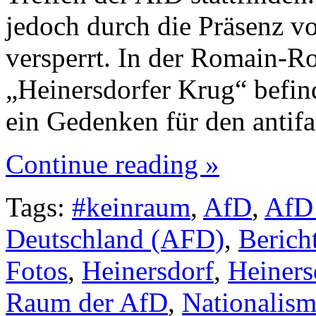
jedoch durch die Präsenz v
versperrt. In der Romain-Ro
„Heinersdorfer Krug“ befind
ein Gedenken für den antif
Continue reading »
Tags:
#keinraum
,
AfD
,
AfD
Deutschland (AFD)
,
Berich
Fotos
,
Heinersdorf
,
Heiners
Raum der AfD
,
Nationalismu