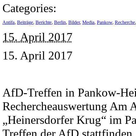
Categories:
Antifa
,
Beiträge
,
Berichte
,
Berlin
,
Bilder
,
Media
,
Pankow
,
Recherche
15. April 2017
15. April 2017
AfD-Treffen in Pankow-Hein
Rechercheauswertung Am Ab
„Heinersdorfer Krug“ im Pa
Treffen der AfD stattfinde