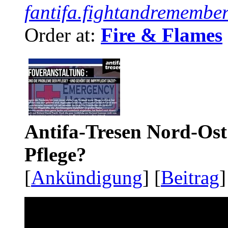
fantifa.fightandremember
Order at:
Fire & Flames
Antifa-Tresen Nord-Ost
Pflege?
[
Ankündigung
] [
Beitrag
]