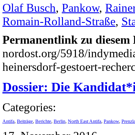
Olaf Busch
,
Pankow
,
Raine
Romain-Rolland-Straße
,
St
Permanentlink zu diesem 
nordost.org/5918/indymedia
heinersdorf-gestoert-reche
Dossier: Die Kandidat
Categories:
Antifa
,
Beiträge
,
Berichte
,
Berlin
,
North East Antifa
,
Pankow
,
Prenzl