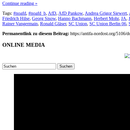
Continue reading »
Tags:
#noafd
,
#noafd_b
,
AfD
,
AfD Pankow
,
Andrea Grigor Siewert
,
Friedrich Hilse
,
Georg Sisow
,
Hanno Bachmann
,
Herbert Mohr
,
JA
,
Rainer Vangermain
,
Ronald Gläser
,
SC Union
,
SC Union Berlin 06
,
Permanentlink zu diesem Beitrag:
https://antifa-nordost.org/5106/
ONLINE MEDIA
Suchen