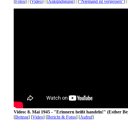
[
Fotos
] | [
Video
] | [
Ankündigung
] | [
"Niemand ist vergessen"
] |
Video: 8. Mai 1945 - "Erinnern heißt handeln!" (Esther Be
[
Beitrag
] [
Video
] [
Bericht & Fotos
] [
Aufruf
]