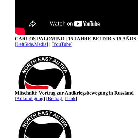
CARLOS PALOMINO | 15 JAHRE BEI DIR // 15 AÑO
[
LeftSide.Media
] | [
YouTube
]
Mitschnitt: Vortrag zur Antikriegsbewegung in Russland
[
Ankündigung
] [
Beitrag
] [
Link
]