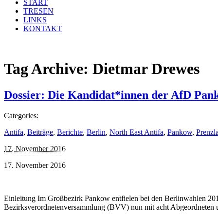
START
TRESEN
LINKS
KONTAKT
Tag Archive:
Dietmar Drewes
Dossier: Die Kandidat*innen der AfD Pan
Categories:
Antifa
,
Beiträge
,
Berichte
,
Berlin
,
North East Antifa
,
Pankow
,
Prenzl
17. November 2016
17. November 2016
Einleitung Im Großbezirk Pankow entfielen bei den Berlinwahlen 20
Bezirksverordnetenversammlung (BVV) nun mit acht Abgeordneten und