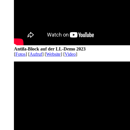
Antifa-Block auf der LL-Demo 2023
[
Fotos
] [
Aufruf
] [
Website
] [
Video
]