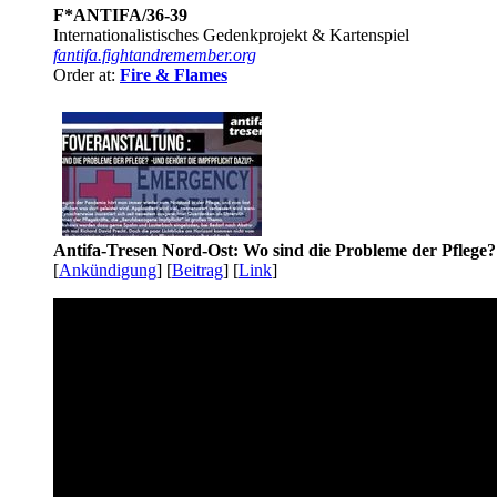
F*ANTIFA/36-39
Internationalistisches Gedenkprojekt & Kartenspiel
fantifa.fightandremember.org
Order at:
Fire & Flames
Antifa-Tresen Nord-Ost: Wo sind die Probleme der Pflege?
[
Ankündigung
] [
Beitrag
] [
Link
]