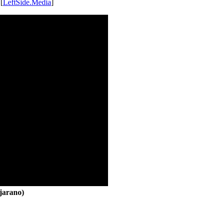
 [
LeftSide.Media
]
jarano)