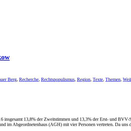
kow
auer Berg
,
Recherche
,
Rechtspopulismus
,
Region
,
Texte
,
Themen
,
Wei
16 insgesamt 13,8% der Zweitstimmen und 13,3% der Erst- und BVV-Sti
 im Abgeordnetenhaus (AGH) mit vier Personen vertreten. Da uns die