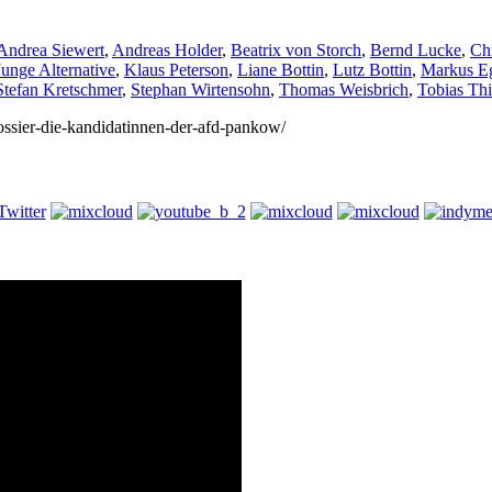
Andrea Siewert
,
Andreas Holder
,
Beatrix von Storch
,
Bernd Lucke
,
Ch
Junge Alternative
,
Klaus Peterson
,
Liane Bottin
,
Lutz Bottin
,
Markus E
Stefan Kretschmer
,
Stephan Wirtensohn
,
Thomas Weisbrich
,
Tobias Th
dossier-die-kandidatinnen-der-afd-pankow/