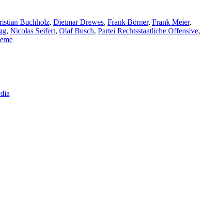
ristian Buchholz
,
Dietmar Drewes
,
Frank Börner
,
Frank Meier
,
gg
,
Nicolas Seifert
,
Olaf Busch
,
Partei Rechtsstaatliche Offensive
,
ieme