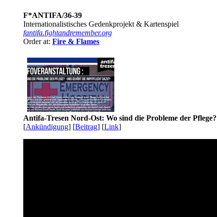
F*ANTIFA/36-39
Internationalistisches Gedenkprojekt & Kartenspiel
fantifa.fightandremember.org
Order at:
Fire & Flames
Antifa-Tresen Nord-Ost: Wo sind die Probleme der Pflege?
[
Ankündigung
] [
Beitrag
] [
Link
]