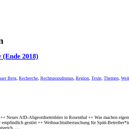
n
w (Ende 2018)
auer Berg
,
Recherche
,
Rechtspopulismus
,
Region
,
Texte
,
Themen
,
Wei
 ++ Neues AfD-Abgeordnetenbüro in Rosenthal ++ Was machen eigent
r empfindlich gestört ++ Weihnachtsüberraschung für Späti-Betreibe
nisreich, …