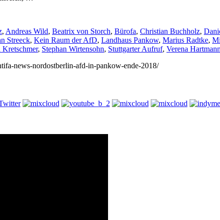
z
,
Andreas Wild
,
Beatrix von Storch
,
Bürofa
,
Christian Buchholz
,
Dani
an Streeck
,
Kein Raum der AfD
,
Landhaus Pankow
,
Marius Radtke
,
Mi
n Kretschmer
,
Stephan Wirtensohn
,
Stuttgarter Aufruf
,
Verena Hartman
/antifa-news-nordostberlin-afd-in-pankow-ende-2018/