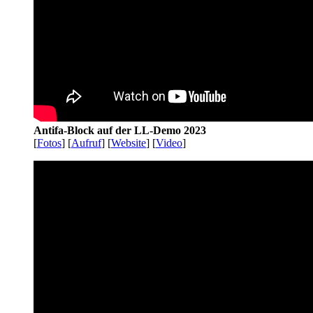
Antifa-Block auf der LL-Demo 2023
[
Fotos
] [
Aufruf
] [
Website
] [
Video
]