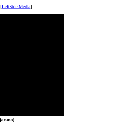
 [
LeftSide.Media
]
jarano)