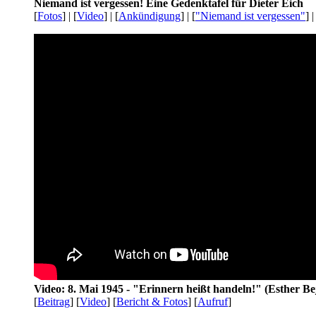
Niemand ist vergessen! Eine Gedenktafel für Dieter Eich
[
Fotos
] | [
Video
] | [
Ankündigung
] | [
"Niemand ist vergessen"
] |
Video: 8. Mai 1945 - "Erinnern heißt handeln!" (Esther Be
[
Beitrag
] [
Video
] [
Bericht & Fotos
] [
Aufruf
]