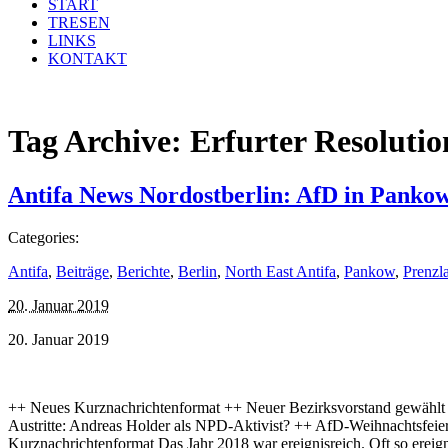
START
TRESEN
LINKS
KONTAKT
Tag Archive:
Erfurter Resolutio
Antifa News Nordostberlin: AfD in Panko
Categories:
Antifa
,
Beiträge
,
Berichte
,
Berlin
,
North East Antifa
,
Pankow
,
Prenzl
20. Januar 2019
20. Januar 2019
++ Neues Kurznachrichtenformat ++ Neuer Bezirksvorstand gewählt
Austritte: Andreas Holder als NPD-Aktivist? ++ AfD-Weihnachtsfeie
Kurznachrichtenformat Das Jahr 2018 war ereignisreich. Oft so ereig