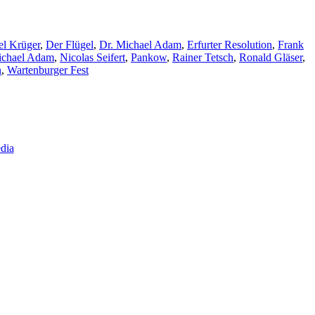
el Krüger
,
Der Flügel
,
Dr. Michael Adam
,
Erfurter Resolution
,
Frank
chael Adam
,
Nicolas Seifert
,
Pankow
,
Rainer Tetsch
,
Ronald Gläser
,
n
,
Wartenburger Fest