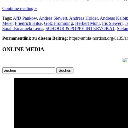
Continue reading »
Tags:
AfD Pankow
,
Andrea Siewert
,
Andreas Holder
,
Andreas Kalbit
Meier
,
Friedrich Hilse
,
Götz Frömming
,
Herbert Mohr
,
Iris Siewert
,
J
Sarah-Emanuela Leins
,
SCHOOR & POPPE INTERVOKAT
,
Stefa
Permanentlink zu diesem Beitrag:
https://antifa-nordost.org/8135
ONLINE MEDIA
Suchen