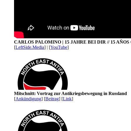
CARLOS PALOMINO | 15 JAHRE BEI DIR // 15 AÑO
[
LeftSide.Media
] | [
YouTube
]
Mitschnitt: Vortrag zur Antikriegsbewegung in Russland
[
Ankündigung
] [
Beitrag
] [
Link
]