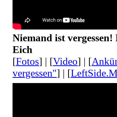
Niemand ist vergessen! 
Eich
[
Fotos
] | [
Video
] | [
Ankü
vergessen"
] | [
LeftSide.M