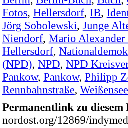
Fotos
,
Hellersdorf
,
IB
,
Iden
Jörg Sobolewski
,
Junge Alt
Niendorf
,
Mario Alexander 
Hellersdorf
,
Nationaldemokr
(NPD)
,
NPD
,
NPD Kreisve
Pankow
,
Pankow
,
Philipp 
Rennbahnstraße
,
Weißensee
Permanentlink zu diesem 
nordost.org/12869/indymedi