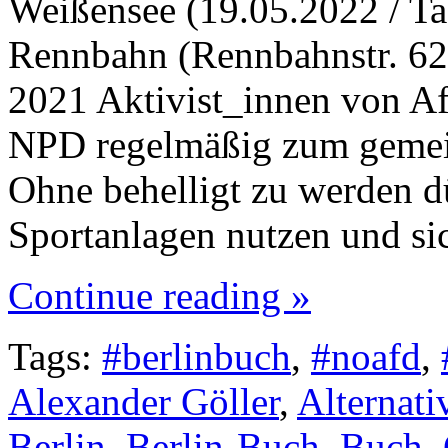
Weißensee (19.05.2022 / T
Rennbahn (Rennbahnstr. 62,
2021 Aktivist_innen von A
NPD regelmäßig zum gemei
Ohne behelligt zu werden dü
Sportanlagen nutzen und s
Continue reading »
Tags:
#berlinbuch
,
#noafd
,
Alexander Göller
,
Alternati
Berlin
,
Berlin-Buch
,
Buch
,