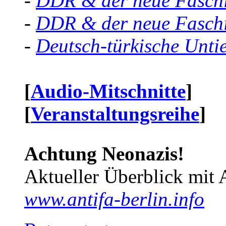
-
DDR & der neue Faschi
-
DDR & der neue Faschi
-
Deutsch-türkische Unti
[
Audio-Mitschnitte
]
[
Veranstaltungsreihe
]
Achtung Neonazis!
Aktueller Überblick mit 
www.antifa-berlin.info