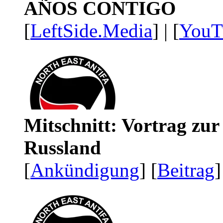
AÑOS CONTIGO
[
LeftSide.Media
] | [
YouT
Mitschnitt: Vortrag zu
Russland
[
Ankündigung
] [
Beitrag
]