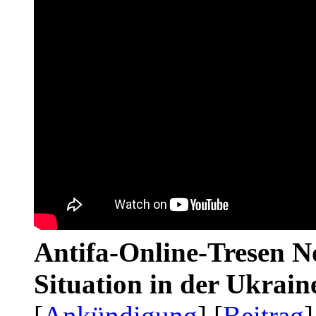
Antifa-Online-Tresen No
Situation in der Ukrai
[
Ankündigung
] [
Beitrag
]