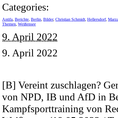
Categories:
Antifa
,
Berichte
,
Berlin
,
Bilder
,
Christian Schmidt
,
Hellersdorf
,
Marz
Themen
,
Weißensee
9. April 2022
9. April 2022
[B] Vereint zuschlagen? G
von NPD, IB und AfD in B
Kampfsporttraining von Rec