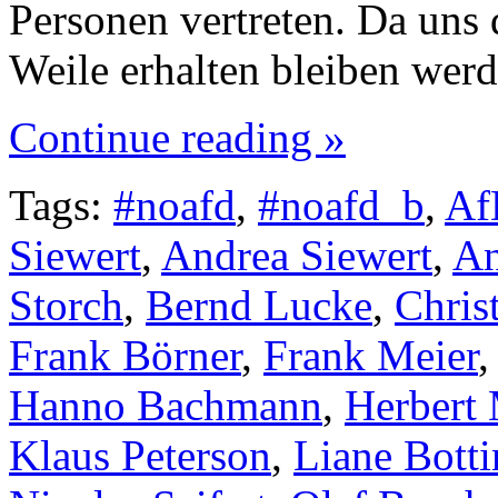
Personen vertreten. Da uns 
Weile erhalten bleiben wer
Continue reading »
Tags:
#noafd
,
#noafd_b
,
Af
Siewert
,
Andrea Siewert
,
An
Storch
,
Bernd Lucke
,
Chris
Frank Börner
,
Frank Meier
Hanno Bachmann
,
Herbert
Klaus Peterson
,
Liane Botti