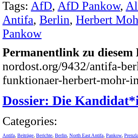
Tags:
AfD
,
AfD Pankow
,
Al
Antifa
,
Berlin
,
Herbert Moh
Pankow
Permanentlink zu diesem 
nordost.org/9432/antifa-be
funktionaer-herbert-mohr-i
Dossier: Die Kandidat
Categories:
Antifa
,
Beiträge
,
Berichte
,
Berlin
,
North East Antifa
,
Pankow
,
Prenzl