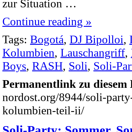
zur Situation …
Continue reading »
Tags:
Bogotá
,
DJ Bipolloi
,
Kolumbien
,
Lauschangriff
,
Boys
,
RASH
,
Soli
,
Soli-Par
Permanentlink zu diesem 
nordost.org/8944/soli-party
kolumbien-teil-ii/
Soli-Party: Sommer, Son