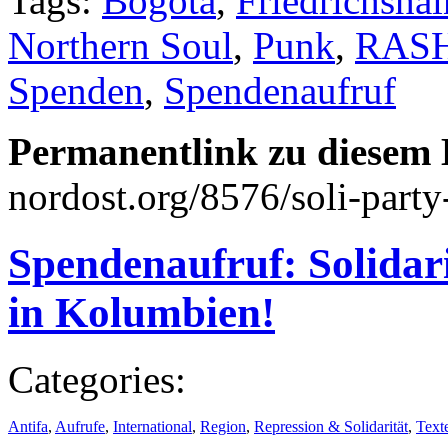
Tags:
Bogotá
,
Friedrichshai
Northern Soul
,
Punk
,
RAS
Spenden
,
Spendenaufruf
Permanentlink zu diesem 
nordost.org/8576/soli-party
Spendenaufruf: Solidari
in Kolumbien!
Categories:
Antifa
,
Aufrufe
,
International
,
Region
,
Repression & Solidarität
,
Text