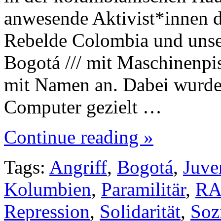
anwesende Aktivist*innen d
Rebelde Colombia und uns
Bogotá /// mit Maschinenpis
mit Namen an. Dabei wurde
Computer gezielt …
Continue reading »
Tags:
Angriff
,
Bogotá
,
Juve
Kolumbien
,
Paramilitär
,
RA
Repression
,
Solidarität
,
Soz