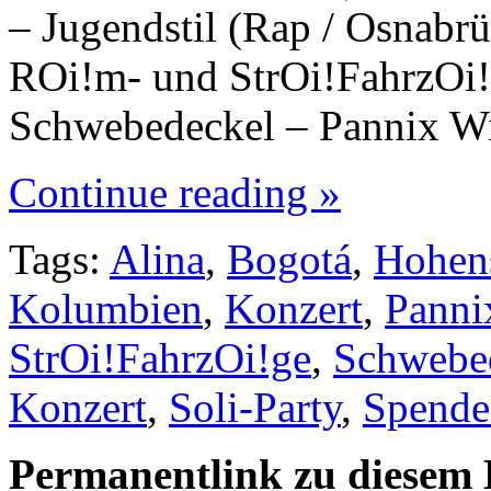
– Jugendstil (Rap / Osnabrü
ROi!m- und StrOi!FahrzOi!g
Schwebedeckel – Pannix W
Continue reading »
Tags:
Alina
,
Bogotá
,
Hohen
Kolumbien
,
Konzert
,
Panni
StrOi!FahrzOi!ge
,
Schwebe
Konzert
,
Soli-Party
,
Spende
Permanentlink zu diesem 