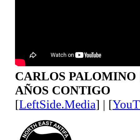
CARLOS PALOMINO | 1
AÑOS CONTIGO
[
LeftSide.Media
] | [
YouT