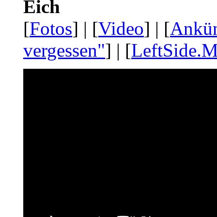
Eich
[
Fotos
] | [
Video
] | [
Ankü
vergessen"
] | [
LeftSide.M