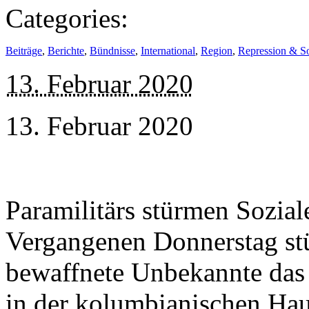
Categories:
Beiträge
,
Berichte
,
Bündnisse
,
International
,
Region
,
Repression & Sol
13. Februar 2020
13. Februar 2020
Paramilitärs stürmen Sozia
Vergangenen Donnerstag s
bewaffnete Unbekannte das
in der kolumbianischen Hau