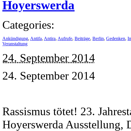
Hoyerswerda
Categories:
Ankündigung
,
Antifa
,
Antira
,
Aufrufe
,
Beiträge
,
Berlin
,
Gedenken
,
I
Veranstaltung
24. September 2014
24. September 2014
Rassismus tötet! 23. Jahres
Hoyerswerda Ausstellung, 