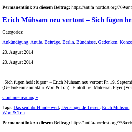
Permanentlink zu diesem Beitrag:
https://antifa-nordost.org/769/an
Erich Mühsam neu vertont – Sich fügen he
Categories:
Ankündigung
,
Antifa
,
Beiträge
,
Berlin
,
Bündnisse
,
Gedenken
,
Konzer
23. August 2014
23. August 2014
„Sich fügen heißt lügen“ – Erich Mühsam neu vertont Fr. 19. Septemb
(Gedankenmanufaktur Wort & Ton) | Eintritt frei Matrerial: Flyer [V
Continue reading »
Tags:
Das seid ihr Hunde wert
,
Der singende Tresen
,
Erich Mühsam
,
Wort & Ton
Permanentlink zu diesem Beitrag:
https://antifa-nordost.org/758/e