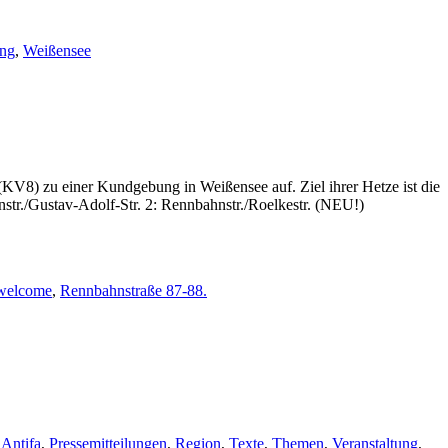
ung
,
Weißensee
V8) zu einer Kundgebung in Weißensee auf. Ziel ihrer Hetze ist die
tr./Gustav-Adolf-Str. 2: Rennbahnstr./Roelkestr. (NEU!)
welcome
,
Rennbahnstraße 87-88.
 Antifa
,
Pressemitteilungen
,
Region
,
Texte
,
Themen
,
Veranstaltung
,