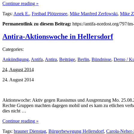
Continue reading »
Tags:
Anek E.
,
Freibad Plötzensee
,
Mike Manfred Zerfowski
,
Mike Z
Permanentlink zu diesem Beitrag:
https://antifa-nordost.org/797/i
Antira-Aktionswoche in Hellersdorf
Categories:
Ankündigung
,
Antifa
,
Antira
,
Beiträge
,
Berlin
,
Bündnisse
,
Demo / K
24. August 2014
24. August 2014
Aktionswoche: Aktiv gegen Rassismus und Ausgrenzung Mo. 25.08.2014
Rechte Gruppen machten dagegen mobil und es kam zu etlichen verbal
dies nicht …
Continue reading »
Tags:
brau­ner Diens­tag
,
Bürgerbewegung Hellersdorf
,
Carola-Neher-