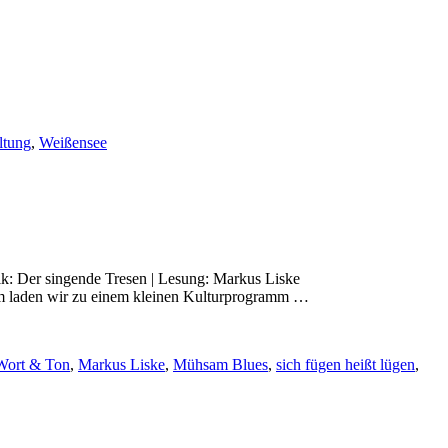
ltung
,
Weißensee
ik: Der singende Tresen | Lesung: Markus Liske
hsam laden wir zu einem kleinen Kulturprogramm …
Wort & Ton
,
Markus Liske
,
Mühsam Blues
,
sich fügen heißt lügen
,