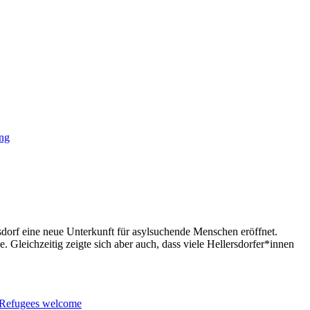
ung
dorf eine neue Unterkunft für asylsuchende Menschen eröffnet.
leichzeitig zeigte sich aber auch, dass viele Hellersdorfer*innen
Re­fu­gees wel­co­me