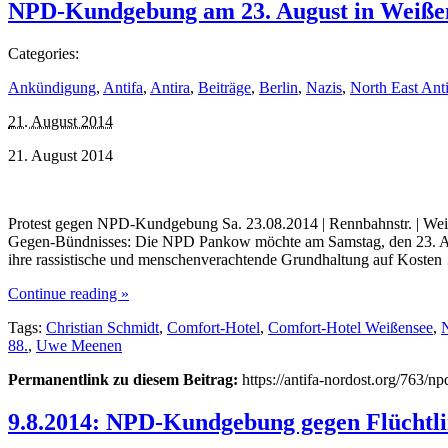
NPD-Kundgebung am 23. August in Weiße
Categories:
Ankündigung
,
Antifa
,
Antira
,
Beiträge
,
Berlin
,
Nazis
,
North East Anti
21. August 2014
21. August 2014
Protest gegen NPD-Kundgebung Sa. 23.08.2014 | Rennbahnstr. | We
Gegen-Bündnisses: Die NPD Pankow möchte am Samstag, den 23. Augus
ihre rassistische und menschenverachtende Grundhaltung auf Koste
Continue reading »
Tags:
Christian Schmidt
,
Comfort-Hotel
,
Comfort-Hotel Weißensee
,
88.
,
Uwe Meenen
Permanentlink zu diesem Beitrag:
https://antifa-nordost.org/763/
9.8.2014: NPD-Kundgebung gegen Flüchtl