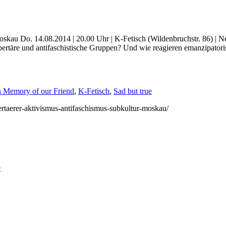
Moskau Do. 14.08.2014 | 20.00 Uhr | K-Fetisch (Wildenbruchstr. 86) | N
 libertäre und antifaschistische Gruppen? Und wie reagieren emanzipato
n Memory of our Friend
,
K-Fetisch
,
Sad but true
ibertaerer-aktivismus-antifaschismus-subkultur-moskau/
e