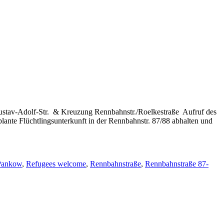
stav-Adolf-Str. & Kreuzung Rennbahnstr./Roelkestraße Aufruf des
te Flüchtlingsunterkunft in der Rennbahnstr. 87/88 abhalten und
ankow
,
Refugees welcome
,
Rennbahnstraße
,
Rennbahnstraße 87-