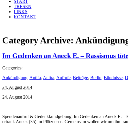
START
TRESEN
LINKS
KONTAKT
Category Archive:
Ankündigun
Im Gedenken an Aneck E. – Rassismus töte
Categories:
Ankündigung
,
Antifa
,
Antira
,
Aufrufe
,
Beiträge
,
Berlin
,
Bündnisse
,
D
24. August 2014
24. August 2014
Spendenaufruf & Gedenkkundgebung: Im Gedenken an Aneck E. – Rassis
ertrank Aneck (35) im Plötzensee. Gemeinsam wollen wir um ihn tra