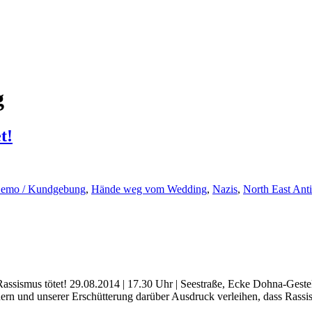
g
t!
emo / Kundgebung
,
Hände weg vom Wedding
,
Nazis
,
North East Anti
mus tötet! 29.08.2014 | 17.30 Uhr | Seestraße, Ecke Dohna-Gestell | 
uern und unserer Erschütterung darüber Ausdruck verleihen, dass Ras