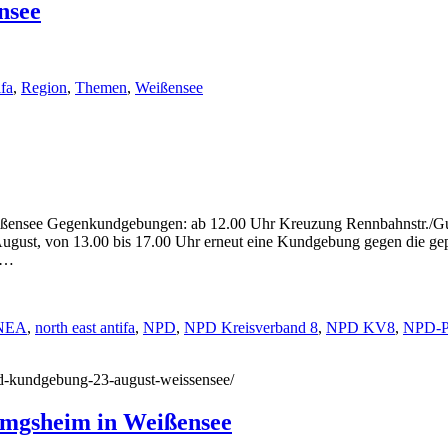
nsee
fa
,
Region
,
Themen
,
Weißensee
ißensee Gegenkundgebungen: ab 12.00 Uhr Kreuzung Rennbahnstr./Gu
t, von 13.00 bis 17.00 Uhr erneut eine Kundgebung gegen die geplan
n …
NEA
,
north east antifa
,
NPD
,
NPD Kreisverband 8
,
NPD KV8
,
NPD-P
npd-kundgebung-23-august-weissensee/
imgsheim in Weißensee