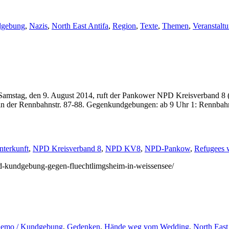
dgebung
,
Nazis
,
North East Antifa
,
Region
,
Texte
,
Themen
,
Veranstalt
Samstag, den 9. August 2014, ruft der Pankower NPD Kreisverband 8 (K
in der Rennbahnstr. 87-88. Gegenkundgebungen: ab 9 Uhr 1: Rennbahns
nterkunft
,
NPD Kreisverband 8
,
NPD KV8
,
NPD-Pankow
,
Refugees 
npd-kundgebung-gegen-fluechtlimgsheim-in-weissensee/
emo / Kundgebung
,
Gedenken
,
Hände weg vom Wedding
,
North East