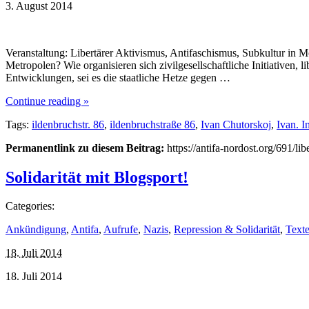
3. August 2014
Veranstaltung: Libertärer Aktivismus, Antifaschismus, Subkultur in 
Metropolen? Wie organisieren sich zivilgesellschaftliche Initiativen,
Entwicklungen, sei es die staatliche Hetze gegen …
Continue reading »
Tags:
ildenbruchstr. 86
,
ildenbruchstraße 86
,
Ivan Chutorskoj
,
Ivan. I
Permanentlink zu diesem Beitrag:
https://antifa-nordost.org/691/l
Solidarität mit Blogsport!
Categories:
Ankündigung
,
Antifa
,
Aufrufe
,
Nazis
,
Repression & Solidarität
,
Text
18. Juli 2014
18. Juli 2014