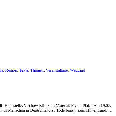
fa
,
Region
,
Texte
,
Themen
,
Veranstaltung
,
Wedding
Haltestelle: Virchow ­Klinikum Material: Flyer | Plakat Am 19.07.
sismus Menschen in Deutschland zu Tode bringt. Zum Hintergrund: …