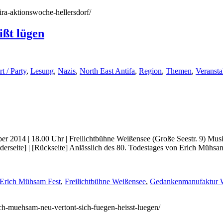
tira-aktionswoche-hellersdorf/
ißt lügen
t / Party
,
Lesung
,
Nazis
,
North East Antifa
,
Region
,
Themen
,
Veransta
er 2014 | 18.00 Uhr | Freilichtbühne Weißensee (Große Seestr. 9) Mus
orderseite] | [Rückseite] Anlässlich des 80. Todestages von Erich Mü
Erich Mühsam Fest
,
Freilichtbühne Weißensee
,
Gedankenmanufaktur 
rich-muehsam-neu-vertont-sich-fuegen-heisst-luegen/