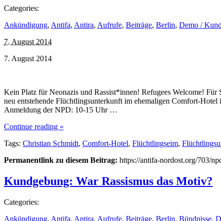
Categories:
Ankündigung
,
Antifa
,
Antira
,
Aufrufe
,
Beiträge
,
Berlin
,
Demo / Kun
7. August 2014
7. August 2014
Kein Platz für Neonazis und Rassist*innen! Refugees Welcome! Für 
neu entstehende Flüchtlingsunterkunft im ehemaligen Comfort-Hotel 
Anmeldung der NPD: 10-15 Uhr …
Continue reading »
Tags:
Christian Schmidt
,
Comfort-Hotel
,
Flüchtlingseim
,
Flüchtlingsu
Permanentlink zu diesem Beitrag:
https://antifa-nordost.org/703/
Kundgebung: War Rassismus das Motiv?
Categories:
Ankündigung
,
Antifa
,
Antira
,
Aufrufe
,
Beiträge
,
Berlin
,
Bündnisse
,
D