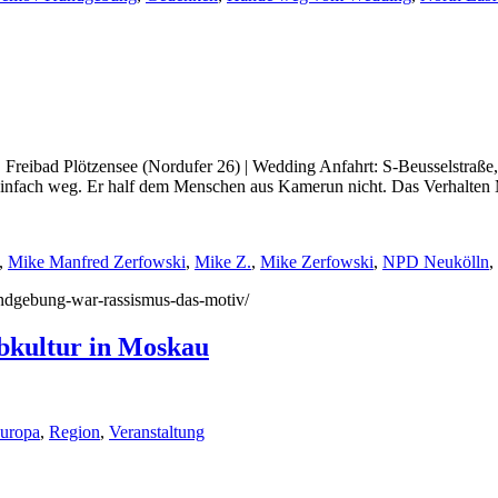
 Freibad Plötzensee (Nordufer 26) | Wedding Anfahrt: S-Beusselstraß
 einfach weg. Er half dem Menschen aus Kamerun nicht. Das Verhalten M
,
Mike Manfred Zerfowski
,
Mike Z.
,
Mike Zerfowski
,
NPD Neukölln
,
kundgebung-war-rassismus-das-motiv/
ubkultur in Moskau
uropa
,
Region
,
Veranstaltung