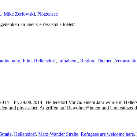
.
,
Mike Zerfowski
,
Plötzensee
m-gedenken-an-aneck-e-rassismus-toetet/
undgebung
,
Film
,
Hellersdorf
,
Infoabend
,
Region
,
Themen
,
Veranstalt
 – Fr. 29.08.2014 | Hellersdorf Vor ca. einem Jahr wurde in Hellers
en und physischen Angriffen auf Bewohner*innen und Unterstützende. G
Straße
,
Hellersdorf
,
Ma­xi-​Wan­der Stra­ße
,
Re­fu­gees are wel­co­me here
,