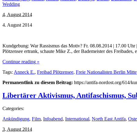
Wedding
4. August 2014
4. August 2014
Kundgebung: War Rassismus das Motiv? Fr. 08.08.2014 | 17.00 Uhr |
Plötzensee ertrank, schaute Mike Z., der Bademeister des Freibades,
Continue reading »
Tags:
Anneck E.
,
Freibad Plötzensee
,
Freie Nationalisten Berlin Mitte
Permanentlink zu diesem Beitrag:
https://antifa-nordost.org/614/
Libertärer Aktivismus, Antifaschismus, S
Categories:
Ankündigung
,
Film
,
Infoabend
,
International
,
North East Antifa
,
Oste
3. August 2014