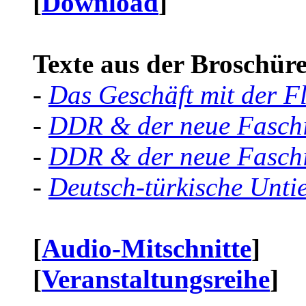
[
Download
]
Texte aus der Broschüre 
-
Das Geschäft mit der F
-
DDR & der neue Faschi
-
DDR & der neue Faschi
-
Deutsch-türkische Unti
[
Audio-Mitschnitte
]
[
Veranstaltungsreihe
]