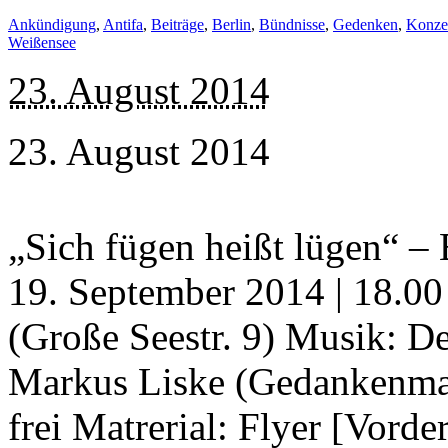
Ankündigung
,
Antifa
,
Beiträge
,
Berlin
,
Bündnisse
,
Gedenken
,
Konzer
Weißensee
23. August 2014
23. August 2014
„Sich fügen heißt lügen“ –
19. September 2014 | 18.00
(Große Seestr. 9) Musik: De
Markus Liske (Gedankenmanu
frei Matrerial: Flyer [Vorder