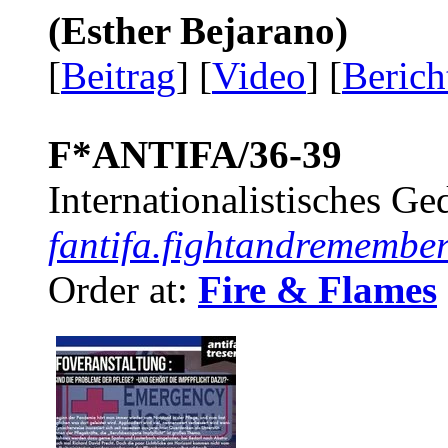
(Esther Bejarano)
[
Beitrag
] [
Video
] [
Berich
F*ANTIFA/36-39
Internationalistisches G
fantifa.fightandremember
Order at:
Fire & Flames