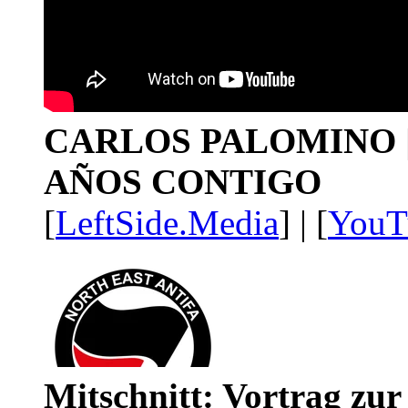
CARLOS PALOMINO | 1
AÑOS CONTIGO
[
LeftSide.Media
] | [
YouT
Mitschnitt: Vortrag zu