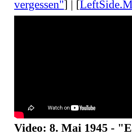
vergessen"
] | [
LeftSide.M
Video: 8. Mai 1945 - "