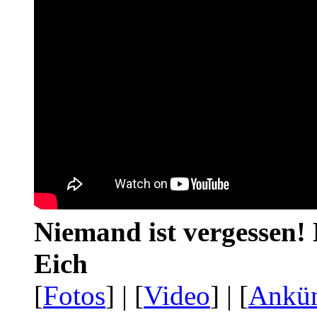
Niemand ist vergessen! 
Eich
[
Fotos
] | [
Video
] | [
Ankü