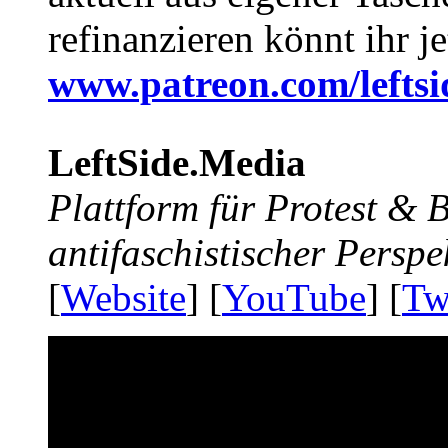
refinanzieren könnt ihr j
www.patreon.com/lefts
LeftSide.Media
Plattform für Protest &
antifaschistischer Perspe
[
Website
] [
YouTube
] [
Tw