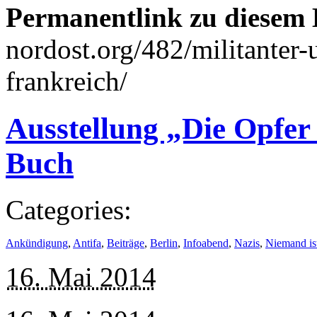
Permanentlink zu diesem 
nordost.org/482/militanter-
frankreich/
Ausstellung „Die Opfe
Buch
Categories:
Ankündigung
,
Antifa
,
Beiträge
,
Berlin
,
Infoabend
,
Nazis
,
Niemand is
16. Mai 2014