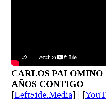
CARLOS PALOMINO | 1
AÑOS CONTIGO
[
LeftSide.Media
] | [
YouT