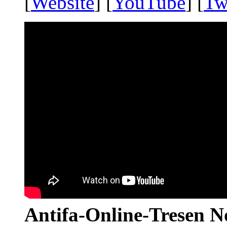
[
Website
] [
YouTube
] [
Tw
Antifa-Online-Tresen N