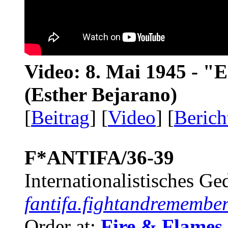
Video: 8. Mai 1945 - "
(Esther Bejarano)
[
Beitrag
] [
Video
] [
Berich
F*ANTIFA/36-39
Internationalistisches G
fantifa.fightandremember
Order at:
Fire & Flames