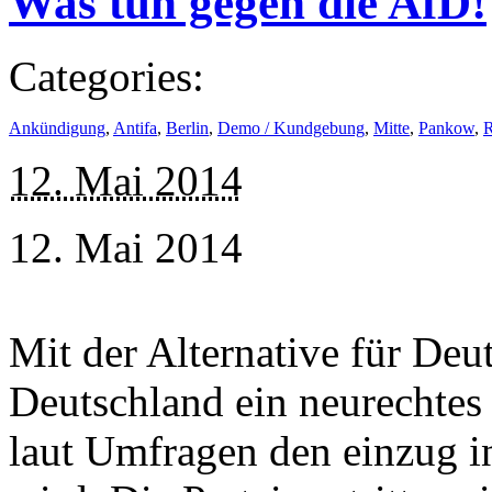
Was tun gegen die AfD!
Categories:
Ankündigung
,
Antifa
,
Berlin
,
Demo / Kundgebung
,
Mitte
,
Pankow
,
R
12. Mai 2014
12. Mai 2014
Mit der Alternative für Deu
Deutschland ein neurechtes 
laut Umfragen den einzug i