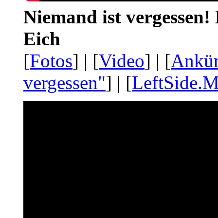
Niemand ist vergessen! 
Eich
[
Fotos
] | [
Video
] | [
Ankü
vergessen"
] | [
LeftSide.M