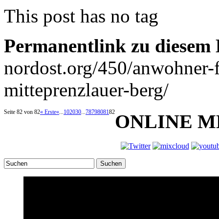
This post has no tag
Permanentlink zu diesem 
nordost.org/450/anwohner-f
mitteprenzlauer-berg/
Seite 82 von 82
« Erste
«
...
10
20
30
...
78
79
80
81
82
ONLINE M
Suchen