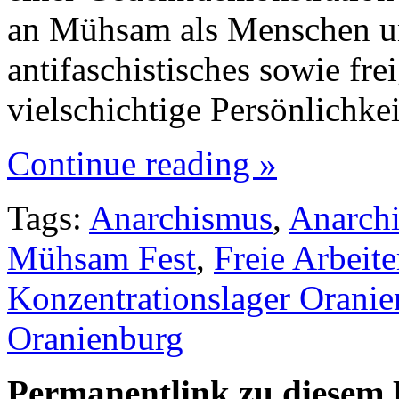
an Mühsam als Menschen und
antifaschistisches sowie fre
vielschichtige Persönlichk
Continue reading »
Tags:
Anarchismus
,
Anarchi
Mühsam Fest
,
Freie Arbeit
Konzentrationslager Orani
Oranienburg
Permanentlink zu diesem 