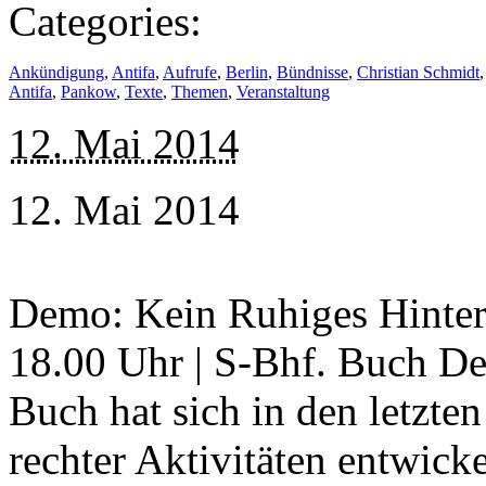
Categories:
Ankündigung
,
Antifa
,
Aufrufe
,
Berlin
,
Bündnisse
,
Christian Schmidt
Antifa
,
Pankow
,
Texte
,
Themen
,
Veranstaltung
12. Mai 2014
12. Mai 2014
Demo: Kein Ruhiges Hinterl
18.00 Uhr | S-Bhf. Buch De
Buch hat sich in den letzte
rechter Aktivitäten entwick