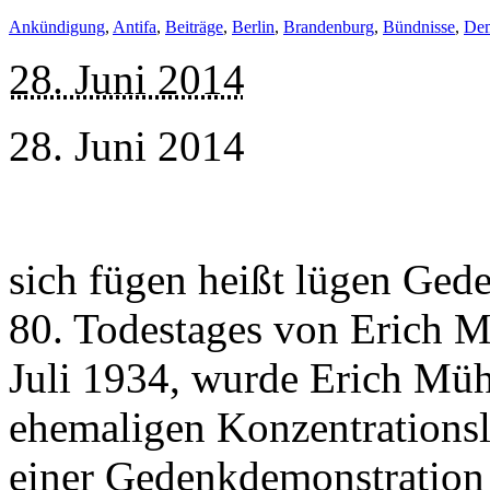
Ankündigung
,
Antifa
,
Beiträge
,
Berlin
,
Brandenburg
,
Bündnisse
,
Dem
28. Juni 2014
28. Juni 2014
sich fügen heißt lügen Ged
80. Todestages von Erich 
Juli 1934, wurde Erich Mü
ehemaligen Konzentrationsl
einer Gedenkdemonstration