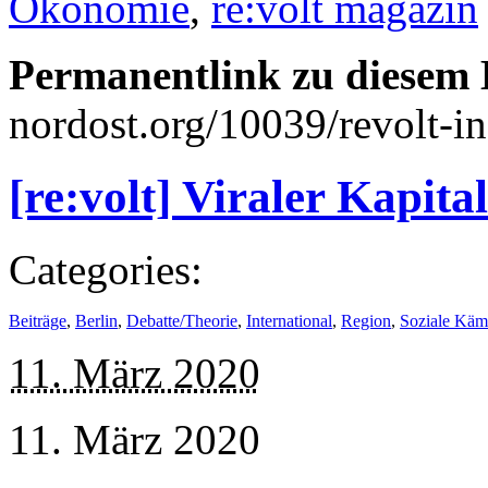
Ökonomie
,
re:volt magazin
Permanentlink zu diesem 
nordost.org/10039/revolt-i
[re:volt] Viraler Kapita
Categories:
Beiträge
,
Berlin
,
Debatte/Theorie
,
International
,
Region
,
Soziale Käm
11. März 2020
11. März 2020