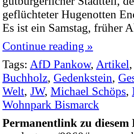
gutbürgerlicher Stadtteil, 
geflüchteter Hugenotten En
Es ist ein Samstag, früher
Continue reading »
Tags:
AfD Pankow
,
Artikel
Buchholz
,
Gedenkstein
,
Ges
Welt
,
JW
,
Michael Schöps
,
Wohnpark Bismarck
Permanentlink zu diesem 