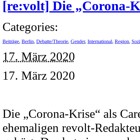
[re:volt] Die „Corona-K
Categories:
Beiträge
,
Berlin
,
Debatte/Theorie
,
Gender
,
International
,
Region
,
Soz
17. März 2020
17. März 2020
Die „Corona-Krise“ als Car
ehemaligen revolt-Redakteu