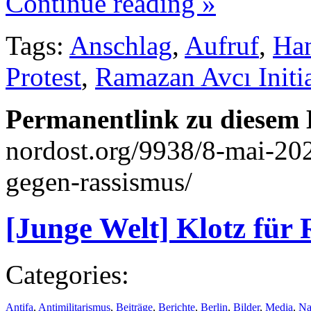
Continue reading »
Tags:
Anschlag
,
Aufruf
,
Ha
Protest
,
Ramazan Avcı Initi
Permanentlink zu diesem 
nordost.org/9938/8-mai-202
gegen-rassismus/
[Junge Welt] Klotz für 
Categories:
Antifa
,
Antimilitarismus
,
Beiträge
,
Berichte
,
Berlin
,
Bilder
,
Media
,
Na