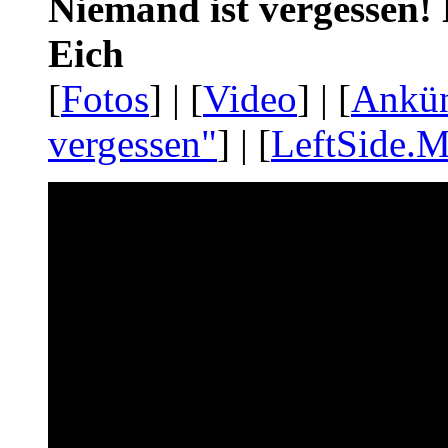
Niemand ist vergessen! 
Eich
[
Fotos
] | [
Video
] | [
Ankü
vergessen"
] | [
LeftSide.M