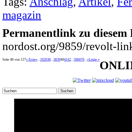
Tags:
Anschlag
,
Artikel
,
Fe
magazin
Permanentlink zu diesem 
nordost.org/9859/revolt-link
Seite 40 von 127
« Erste
«
...
10
20
30
...
38
39
40
41
42
...
50
60
70
...
»
Letzte »
ONLI
Suchen