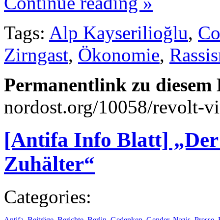
Continue reading »
Tags:
Alp Kayserilioğlu
,
Co
Zirngast
,
Ökonomie
,
Rassi
Permanentlink zu diesem 
nordost.org/10058/revolt-vi
[Antifa Info Blatt] „Der
Zuhälter“
Categories:
Antifa
,
Beiträge
,
Berichte
,
Berlin
,
Gedenken
,
Gender
,
Nazis
,
Presse
,