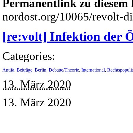
Permanentlink zu diesem 
nordost.org/10065/revolt-di
[re:volt] Infektion der
Categories:
Antifa
,
Beiträge
,
Berlin
,
Debatte/Theorie
,
International
,
Rechtspopuli
13. März 2020
13. März 2020