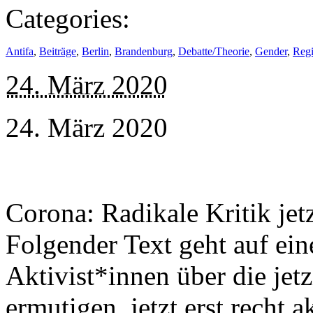
Categories:
Antifa
,
Beiträge
,
Berlin
,
Brandenburg
,
Debatte/Theorie
,
Gender
,
Reg
24. März 2020
24. März 2020
Corona: Radikale Kritik jet
Folgender Text geht auf ei
Aktivist*innen über die jet
ermutigen, jetzt erst recht