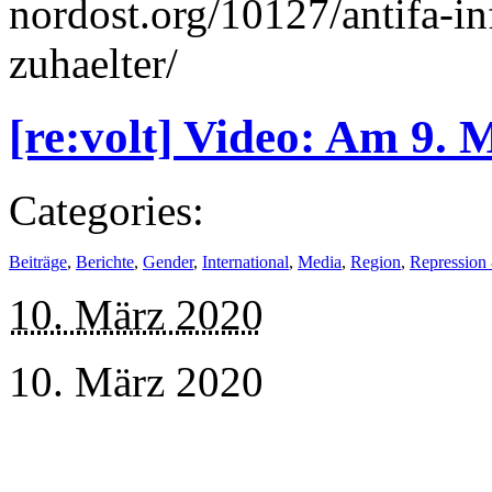
nordost.org/10127/antifa-inf
zuhaelter/
[re:volt] Video: Am 9. 
Categories:
Beiträge
,
Berichte
,
Gender
,
International
,
Media
,
Region
,
Repression 
10. März 2020
10. März 2020