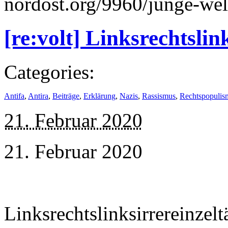
nordost.org/9960/junge-welt
[re:volt] Linksrechtslin
Categories:
Antifa
,
Antira
,
Beiträge
,
Erklärung
,
Nazis
,
Rassismus
,
Rechtspopulis
21. Februar 2020
21. Februar 2020
Linksrechtslinksirrereinzel