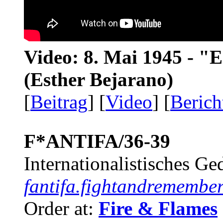
Video: 8. Mai 1945 - "
(Esther Bejarano)
[
Beitrag
] [
Video
] [
Berich
F*ANTIFA/36-39
Internationalistisches G
fantifa.fightandremember
Order at:
Fire & Flames