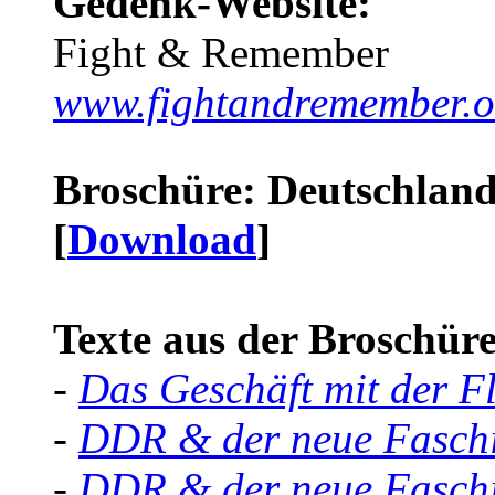
Gedenk-Website:
Fight & Remember
www.fightandremember.o
Broschüre: Deutschland 
[
Download
]
Texte aus der Broschüre 
-
Das Geschäft mit der F
-
DDR & der neue Faschi
-
DDR & der neue Faschi