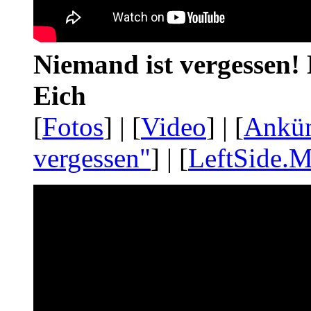
Niemand ist vergessen! 
Eich
[
Fotos
] | [
Video
] | [
Ankü
vergessen"
] | [
LeftSide.M