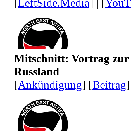
[
LeftSide.Media
] | [
YouT
Mitschnitt: Vortrag zu
Russland
[
Ankündigung
] [
Beitrag
]