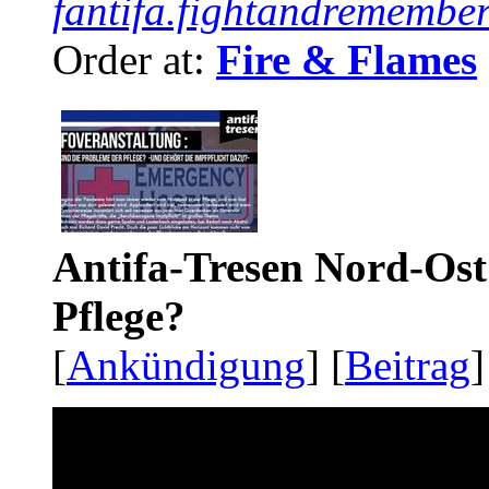
fantifa.fightandremember
Order at:
Fire & Flames
Antifa-Tresen Nord-Ost
Pflege?
[
Ankündigung
] [
Beitrag
]