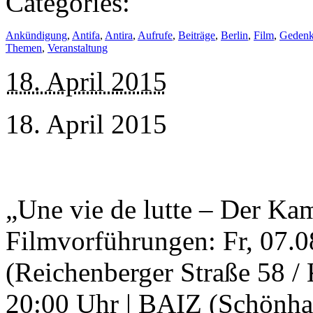
Categories:
Ankündigung
,
Antifa
,
Antira
,
Aufrufe
,
Beiträge
,
Berlin
,
Film
,
Geden
Themen
,
Veranstaltung
18. April 2015
18. April 2015
„Une vie de lutte – Der Ka
Filmvorführungen: Fr, 07.0
(Reichenberger Straße 58 / 
20:00 Uhr | BAIZ (Schönhau