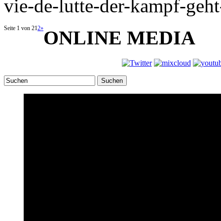
vie-de-lutte-der-kampf-geht
Seite 1 von 2
1
2
»
ONLINE MEDIA
Suchen