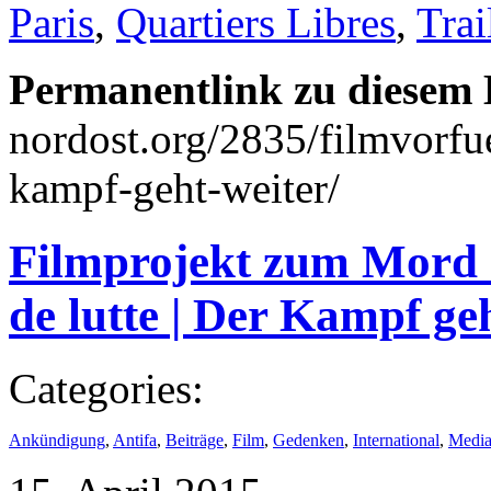
Paris
,
Quartiers Libres
,
Trai
Permanentlink zu diesem 
nordost.org/2835/filmvorfu
kampf-geht-weiter/
Filmprojekt zum Mord 
de lutte | Der Kampf ge
Categories:
Ankündigung
,
Antifa
,
Beiträge
,
Film
,
Gedenken
,
International
,
Medi