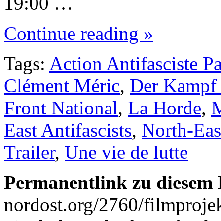
19:00 …
Continue reading »
Tags:
Action Antifasciste P
Clément Méric
,
Der Kampf 
Front National
,
La Horde
,
M
East Antifascists
,
North-Eas
Trailer
,
Une vie de lutte
Permanentlink zu diesem 
nordost.org/2760/filmproj