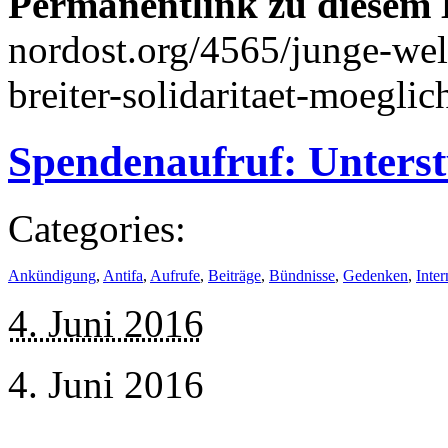
Permanentlink zu diesem 
nordost.org/4565/junge-welt
breiter-solidaritaet-moeglic
Spendenaufruf: Unterst
Categories:
Ankündigung
,
Antifa
,
Aufrufe
,
Beiträge
,
Bündnisse
,
Gedenken
,
Inter
4. Juni 2016
4. Juni 2016