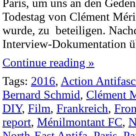
Paris, um uns an den Geden
Todestag von Clément Méri
wurde, zu beteiligen. Nach
Interview-Dokumentation 
Continue reading »
Tags:
2016
,
Action Antifasc
Bernard Schmid
,
Clément M
DIY
,
Film
,
Frankreich
,
Fron
report
,
Ménilmontant FC
,
North-East Antifa
,
Paris
,
Pa