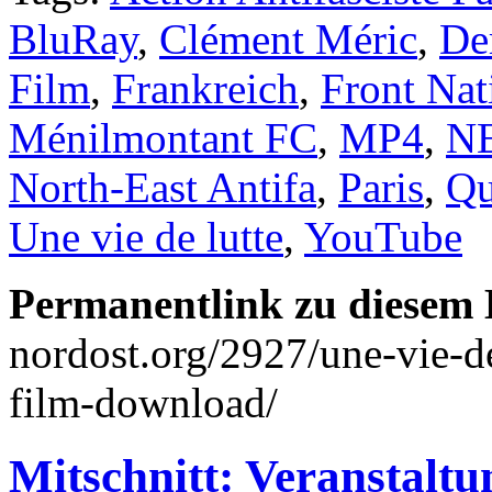
BluRay
,
Clément Méric
,
De
Film
,
Frankreich
,
Front Nat
Ménilmontant FC
,
MP4
,
N
North-East Antifa
,
Paris
,
Qu
Une vie de lutte
,
YouTube
Permanentlink zu diesem 
nordost.org/2927/une-vie-de
film-download/
Mitschnitt: Veranstaltu