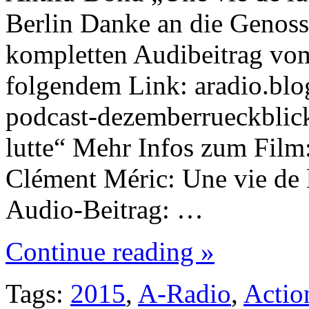
Berlin Danke an die Genos
kompletten Audibeitrag vom
folgendem Link: aradio.blog
podcast-dezemberrueckblic
lutte“ Mehr Infos zum Film
Clément Méric: Une vie de l
Audio-Beitrag: …
Continue reading »
Tags:
2015
,
A-Radio
,
Actio