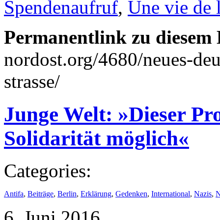
Spendenaufruf
,
Une vie de l
Permanentlink zu diesem 
nordost.org/4680/neues-deu
strasse/
Junge Welt: »Dieser Prot
Solidarität möglich«
Categories:
Antifa
,
Beiträge
,
Berlin
,
Erklärung
,
Gedenken
,
International
,
Nazis
,
N
6. Juni 2016