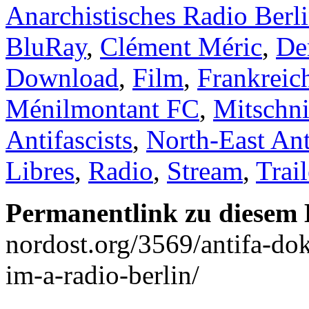
Anarchistisches Radio Berl
BluRay
,
Clément Méric
,
De
Download
,
Film
,
Frankreic
Ménilmontant FC
,
Mitschni
Antifascists
,
North-East Ant
Libres
,
Radio
,
Stream
,
Trail
Permanentlink zu diesem 
nordost.org/3569/antifa-dok
im-a-radio-berlin/