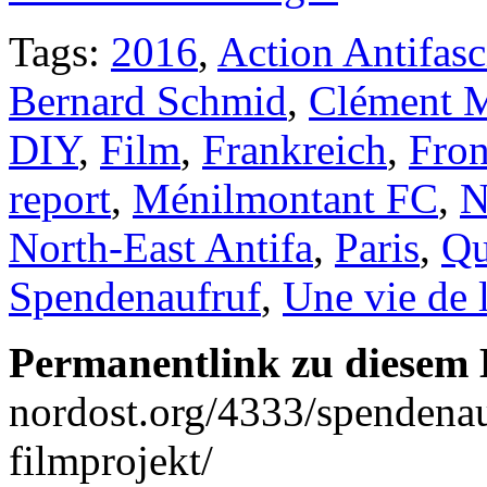
Tags:
2016
,
Action Antifasc
Bernard Schmid
,
Clément M
DIY
,
Film
,
Frankreich
,
Fron
report
,
Ménilmontant FC
,
North-East Antifa
,
Paris
,
Qu
Spendenaufruf
,
Une vie de l
Permanentlink zu diesem 
nordost.org/4333/spendenau
filmprojekt/