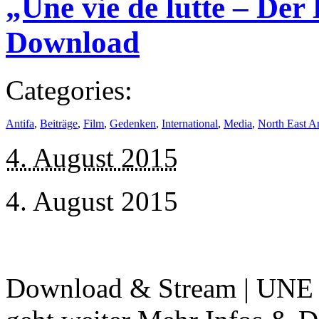
„Une vie de lutte – Der
Download
Categories:
Antifa
,
Beiträge
,
Film
,
Gedenken
,
International
,
Media
,
North East An
4. August 2015
4. August 2015
Download & Stream | UNE