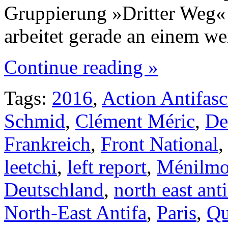
Gruppierung »Dritter Weg« 
arbeitet gerade an einem w
Continue reading »
Tags:
2016
,
Action Antifasc
Schmid
,
Clément Méric
,
De
Frankreich
,
Front National
leetchi
,
left report
,
Ménilmo
Deutschland
,
north east anti
North-East Antifa
,
Paris
,
Qu