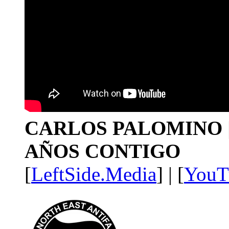
CARLOS PALOMINO | 1
AÑOS CONTIGO
[
LeftSide.Media
] | [
YouT