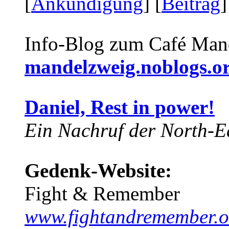
[
Ankündigung
] [
Beitrag
]
Info-Blog zum Café Man
mandelzweig.noblogs.o
Daniel, Rest in power!
Ein Nachruf der North-Ea
Gedenk-Website:
Fight & Remember
www.fightandremember.o