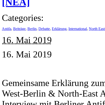
[NEA]
Categories:
Antifa
,
Beiträge
,
Berlin
,
Debatte
,
Erklärung
,
International
,
North East
16. Mai 2019
16. Mai 2019
Gemeinsame Erklärung zum 
West-Berlin & North-East A
Interview mit Berliner Antif