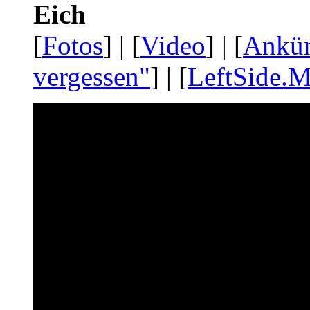
Eich
[
Fotos
] | [
Video
] | [
Ankü
vergessen"
] | [
LeftSide.M