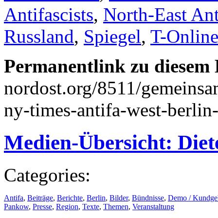
Antifascists
,
North-East Ant
Russland
,
Spiegel
,
T-Onlin
Permanentlink zu diesem 
nordost.org/8511/gemeinsam
ny-times-antifa-west-berlin-
Medien-Übersicht: Die
Categories:
Antifa
,
Beiträge
,
Berichte
,
Berlin
,
Bilder
,
Bündnisse
,
Demo / Kundge
Pankow
,
Presse
,
Region
,
Texte
,
Themen
,
Veranstaltung