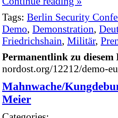
Continue reading »
Tags:
Berlin Security Conf
Demo
,
Demonstration
,
Deut
Friedrichshain
,
Militär
,
Pre
Permanentlink zu diesem 
nordost.org/12212/demo-eu-
Mahnwache/Kungdebung
Meier
Categories: