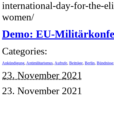
international-day-for-the-el
women/
Demo: EU-Militärkonfe
Categories:
Ankündigung
,
Antimilitarismus
,
Aufrufe
,
Beiträge
,
Berlin
,
Bündnisse
23. November 2021
23. November 2021