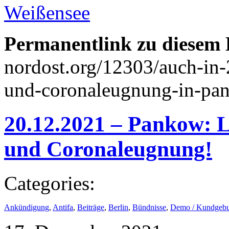
Weißensee
Permanentlink zu diesem 
nordost.org/12303/auch-in-
und-coronaleugnung-in-pa
20.12.2021 – Pankow: L
und Coronaleugnung!
Categories:
Ankündigung
,
Antifa
,
Beiträge
,
Berlin
,
Bündnisse
,
Demo / Kundgeb