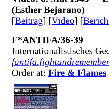
(Esther Bejarano)
[
Beitrag
] [
Video
] [
Berich
F*ANTIFA/36-39
Internationalistisches G
fantifa.fightandremember
Order at:
Fire & Flames