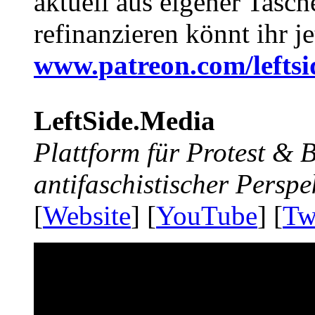
aktuell aus eigener Tasc
refinanzieren könnt ihr j
www.patreon.com/lefts
LeftSide.Media
Plattform für Protest &
antifaschistischer Perspe
[
Website
] [
YouTube
] [
Tw