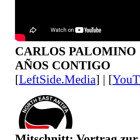
CARLOS PALOMINO | 1
AÑOS CONTIGO
[
LeftSide.Media
] | [
YouT
Mitschnitt: Vortrag zu