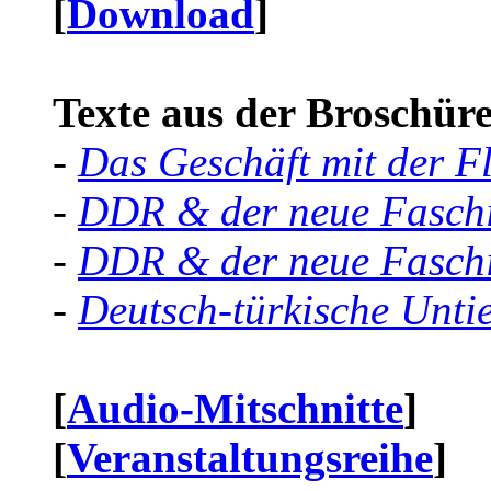
[
Download
]
Texte aus der Broschüre 
-
Das Geschäft mit der F
-
DDR & der neue Faschi
-
DDR & der neue Faschi
-
Deutsch-türkische Unti
[
Audio-Mitschnitte
]
[
Veranstaltungsreihe
]