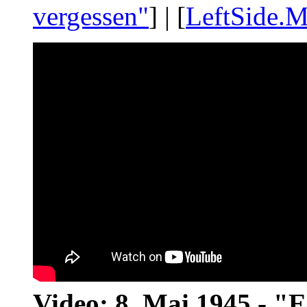
vergessen"
] | [
LeftSide.M
Video: 8. Mai 1945 - "