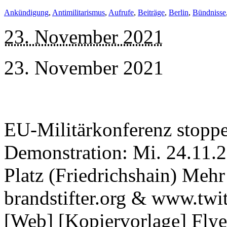
Ankündigung
,
Antimilitarismus
,
Aufrufe
,
Beiträge
,
Berlin
,
Bündnisse
23. November 2021
23. November 2021
EU-Militärkonferenz stoppen
Demonstration: Mi. 24.11.2
Platz (Friedrichshain) Mehr 
brandstifter.org & www.twit
[Web] [Kopiervorlage] Flye