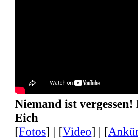
Niemand ist vergessen! 
Eich
[
Fotos
] | [
Video
] | [
Ankü