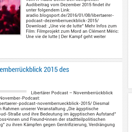
Audibeitrag vom Dezember 2015 findet ihr
unter folgendem Link:
aradio.blogsport.de/2016/01/08/libertaerer-
podcast-dezemberrueckblick-2015/
Download: „Une vie de lutte“ Mehr Infos zum
Film: Filmprojekt zum Mord an Clément Méric:
Une vie de lutte | Der Kampf geht weiter
vemberrückblick 2015 des
Libertärer Podcast – Novemberrückblick
 November-Podcast:
ibertaerer-podcast-novemberrueckblick-2015/ Diesmal
im Rahmen unserer Veranstaltung „Die ägyptische
d-Straße und ihre Bedeutung im ägyptischen Aufstand“
ss*innen und Freund*innen der stadtteilpolitischen
g“ zu ihren Kämpfen gegen Gentrifizierung, Verdrängung