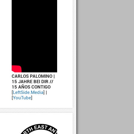
CARLOS PALOMINO |
15 JAHRE BEI DIR //
15 AÑOS CONTIGO
[
LeftSide.Media
] |
[
YouTube
]