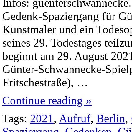
Infos: guenterschwannecke.
Gedenk-Spaziergang für Gü
Kunstmaler und ein Todesopf
seines 29. Todestages teil
beginnt am 29. August 202
Günter-Schwannecke-Spielpl
Fritschestraße), …
Continue reading »
Tags:
2021
,
Aufruf
,
Berlin
,
Spaziergang
,
Gedenken
,
Gü