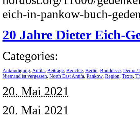
eich-in-pankow-buch-geden
20 Jahre Dieter Eich-G
Categories:
Ankündigung
,
Antifa
,
Beiträge
,
Berichte
,
Berlin
,
Bündnisse
,
Demo /
Niemand ist vergessen
,
North East Antifa
,
Pankow
,
Region
,
Texte
,
T
20. Mai 2021
20. Mai 2021