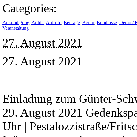
Categories:
Ankündigung
,
Antifa
,
Aufrufe
,
Beiträge
,
Berlin
,
Bündnisse
,
Demo / 
Veranstaltung
27. August 2021
27. August 2021
Einladung zum Günter-Sch
29. August 2021 Gedenkspaz
Uhr | Pestalozzistraße/Frit