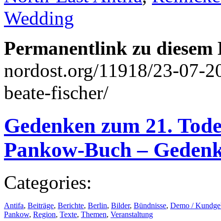
Wedding
Permanentlink zu diesem 
nordost.org/11918/23-07-2
beate-fischer/
Gedenken zum 21. Todes
Pankow-Buch – Gedenk
Categories:
Antifa
,
Beiträge
,
Berichte
,
Berlin
,
Bilder
,
Bündnisse
,
Demo / Kundge
Pankow
,
Region
,
Texte
,
Themen
,
Veranstaltung