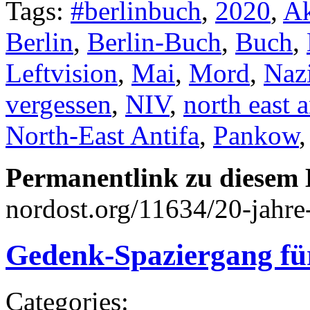
Tags:
#berlinbuch
,
2020
,
Ak
Berlin
,
Berlin-Buch
,
Buch
,
Leftvision
,
Mai
,
Mord
,
Naz
vergessen
,
NIV
,
north east a
North-East Antifa
,
Pankow
Permanentlink zu diesem 
nordost.org/11634/20-jahre-
Gedenk-Spaziergang fü
Categories: