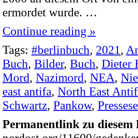
ermordet wurde. …
Continue reading »
Tags:
#berlinbuch
,
2021
,
An
Buch
,
Bilder
,
Buch
,
Dieter 
Mord
,
Nazimord
,
NEA
,
Nie
east antifa
,
North East Antif
Schwartz
,
Pankow
,
Presses
Permanentlink zu diesem 
nordost.org/11600/gedenke