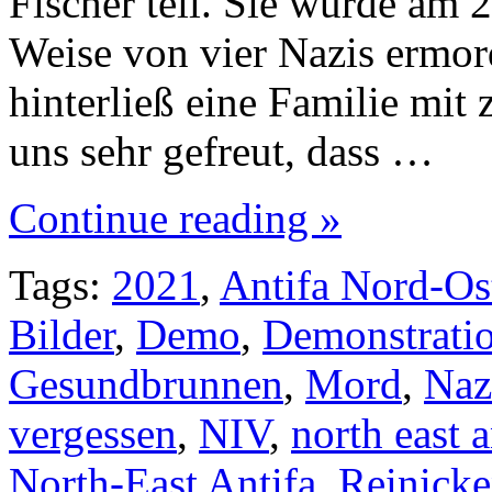
Fischer teil. Sie wurde am 2
Weise von vier Nazis ermord
hinterließ eine Familie mit
uns sehr gefreut, dass …
Continue reading »
Tags:
2021
,
Antifa Nord-Os
Bilder
,
Demo
,
Demonstrati
Gesundbrunnen
,
Mord
,
Naz
vergessen
,
NIV
,
north east a
North-East Antifa
,
Reinicke