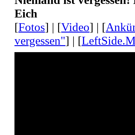
Eich
[
Fotos
] | [
Video
] | [
Ankü
vergessen"
] | [
LeftSide.M