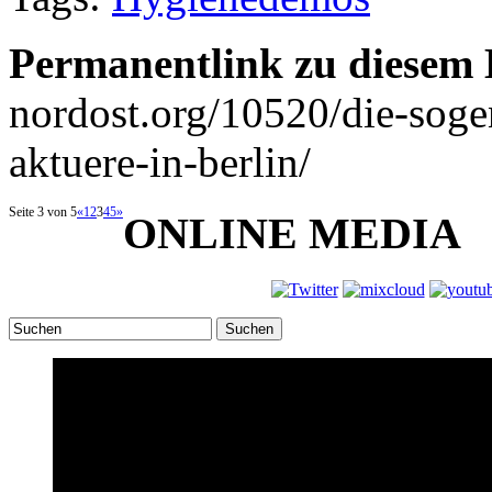
Permanentlink zu diesem 
nordost.org/10520/die-sog
aktuere-in-berlin/
Seite 3 von 5
«
1
2
3
4
5
»
ONLINE MEDIA
Suchen