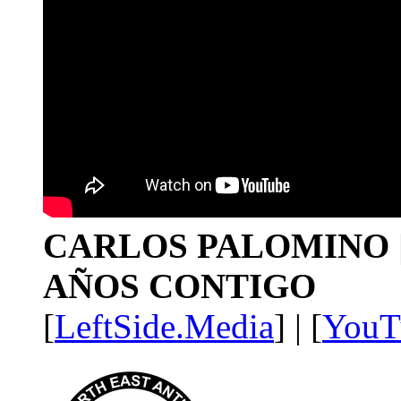
CARLOS PALOMINO | 1
AÑOS CONTIGO
[
LeftSide.Media
] | [
YouT