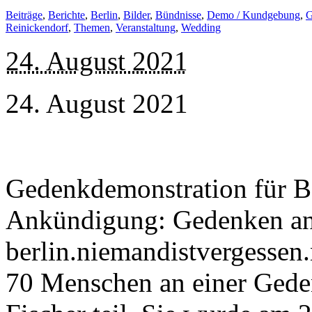
Beiträge
,
Berichte
,
Berlin
,
Bilder
,
Bündnisse
,
Demo / Kundgebung
,
G
Reinickendorf
,
Themen
,
Veranstaltung
,
Wedding
24. August 2021
24. August 2021
Gedenkdemonstration für Be
Ankündigung: Gedenken an 
berlin.niemandistvergessen
70 Menschen an einer Gede