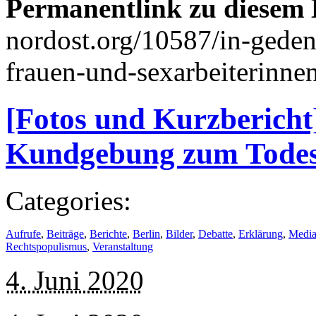
Permanentlink zu diesem 
nordost.org/10587/in-geden
frauen-und-sexarbeiterinnen
[Fotos und Kurzbericht]
Kundgebung zum Todes
Categories:
Aufrufe
,
Beiträge
,
Berichte
,
Berlin
,
Bilder
,
Debatte
,
Erklärung
,
Medi
Rechtspopulismus
,
Veranstaltung
4. Juni 2020