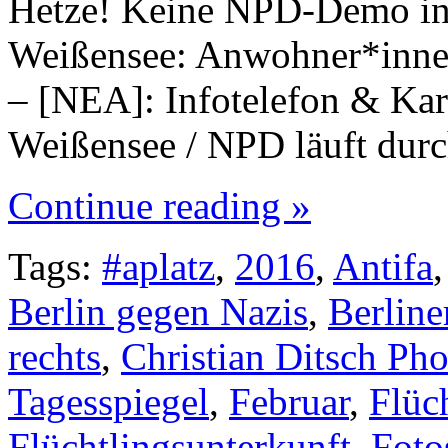
Hetze! Keine NPD-Demo in
Weißensee: Anwohner*inne
– [NEA]: Infotelefon & Kar
Weißensee / NPD läuft dur
Continue reading »
Tags:
#aplatz
,
2016
,
Antifa
Berlin gegen Nazis
,
Berline
rechts
,
Christian Ditsch Ph
Tagesspiegel
,
Februar
,
Flüc
Flüchtlingsunterkunft
,
Foto