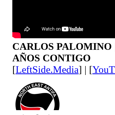
CARLOS PALOMINO | 1
AÑOS CONTIGO
[
LeftSide.Media
] | [
YouT