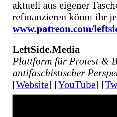
aktuell aus eigener Tasc
refinanzieren könnt ihr j
www.patreon.com/lefts
LeftSide.Media
Plattform für Protest &
antifaschistischer Perspe
[
Website
] [
YouTube
] [
Tw