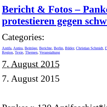
Bericht & Fotos – Pank
protestieren gegen sc
Categories:
Antifa
,
Antira
,
Beiträge
,
Berichte
,
Berlin
,
Bilder
,
Christian Schmidt
,
D
Region
,
Texte
,
Themen
,
Veranstaltung
7. August 2015
7. August 2015