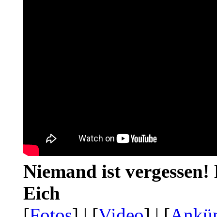
Niemand ist vergessen! 
Eich
[
Fotos
] | [
Video
] | [
Ankü