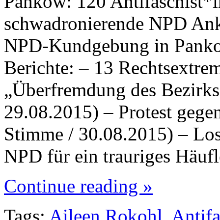
Pankow: 120 Antifaschist*i
schwadronierende NPD Ank
NPD-Kundgebung in Pankow
Berichte: – 13 Rechtsextre
„Überfremdung des Bezirks“
29.08.2015) – Protest geg
Stimme / 30.08.2015) – Lo
NPD für ein trauriges Häuf
Continue reading »
Tags:
Aileen Rokohl
,
Antif