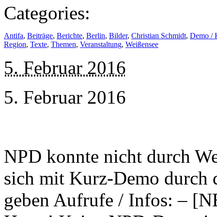
Categories:
Antifa
,
Beiträge
,
Berichte
,
Berlin
,
Bilder
,
Christian Schmidt
,
Demo / 
Region
,
Texte
,
Themen
,
Veranstaltung
,
Weißensee
5. Februar 2016
5. Februar 2016
NPD konnte nicht durch We
sich mit Kurz-Demo durch d
geben Aufrufe / Infos: – [N