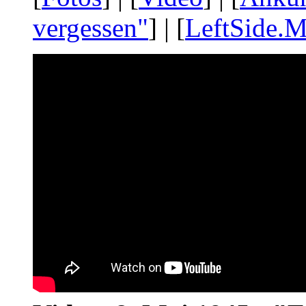
vergessen"
] | [
LeftSide.M