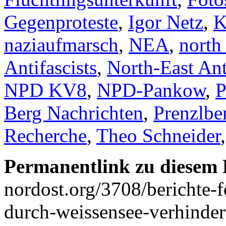
Gegenproteste
,
Igor Netz
,
K
naziaufmarsch
,
NEA
,
north 
Antifascists
,
North-East Ant
NPD KV8
,
NPD-Pankow
,
P
Berg Nachrichten
,
Prenzlbe
Recherche
,
Theo Schneider
Permanentlink zu diesem 
nordost.org/3708/berichte-
durch-weissensee-verhinder