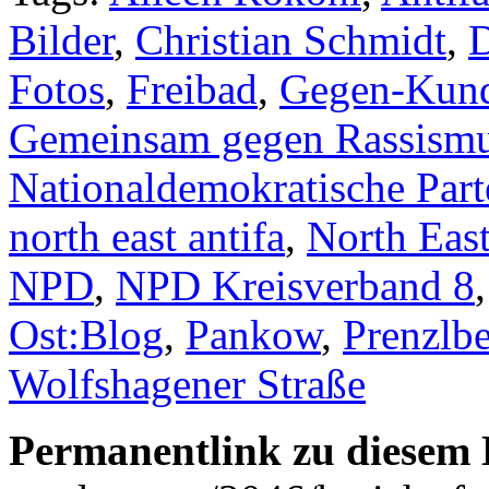
Bilder
,
Christian Schmidt
,
D
Fotos
,
Freibad
,
Gegen-Kun
Gemeinsam gegen Rassism
Nationaldemokratische Par
north east antifa
,
North East
NPD
,
NPD Kreisverband 8
Ost:Blog
,
Pankow
,
Prenzlb
Wolfshagener Straße
Permanentlink zu diesem 