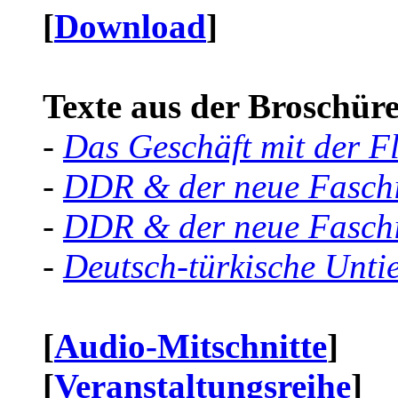
[
Download
]
Texte aus der Broschüre 
-
Das Geschäft mit der F
-
DDR & der neue Faschi
-
DDR & der neue Faschi
-
Deutsch-türkische Unti
[
Audio-Mitschnitte
]
[
Veranstaltungsreihe
]