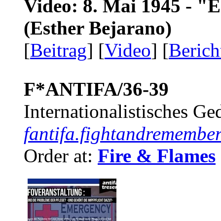
Video: 8. Mai 1945 - "
(Esther Bejarano)
[
Beitrag
] [
Video
] [
Berich
F*ANTIFA/36-39
Internationalistisches G
fantifa.fightandremember
Order at:
Fire & Flames