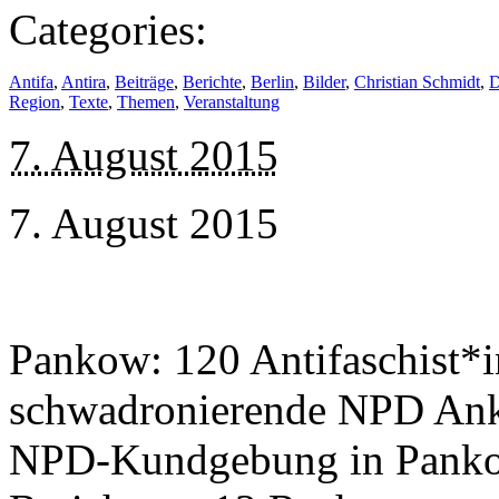
Categories:
Antifa
,
Antira
,
Beiträge
,
Berichte
,
Berlin
,
Bilder
,
Christian Schmidt
,
D
Region
,
Texte
,
Themen
,
Veranstaltung
7. August 2015
7. August 2015
Pankow: 120 Antifaschist*i
schwadronierende NPD Ank
NPD-Kundgebung in Pankow