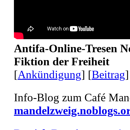
Antifa-Online-Tresen N
Fiktion der Freiheit
[
Ankündigung
] [
Beitrag
]
Info-Blog zum Café Man
mandelzweig.noblogs.o