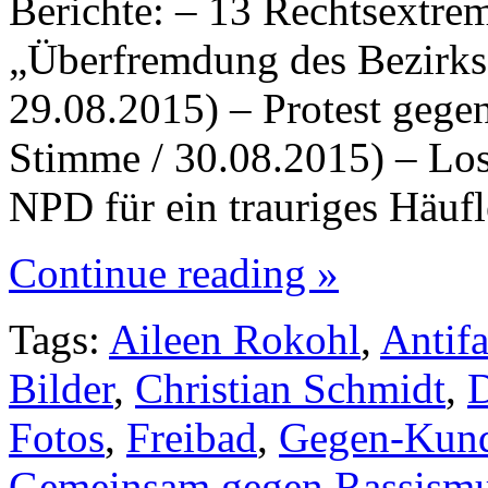
Berichte: – 13 Rechtsextre
„Überfremdung des Bezirks“
29.08.2015) – Protest geg
Stimme / 30.08.2015) – Lo
NPD für ein trauriges Häuf
Continue reading »
Tags:
Aileen Rokohl
,
Antif
Bilder
,
Christian Schmidt
,
D
Fotos
,
Freibad
,
Gegen-Kun
Gemeinsam gegen Rassism