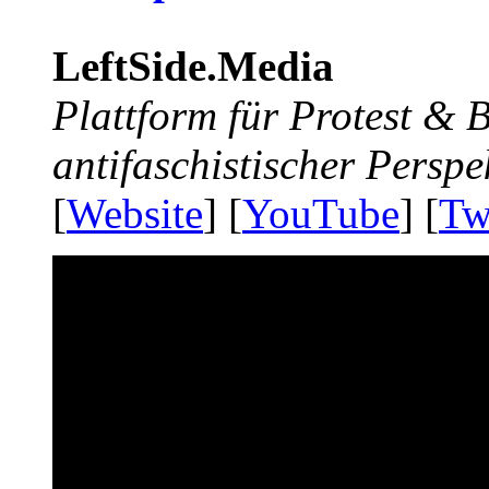
LeftSide.Media
Plattform für Protest &
antifaschistischer Perspe
[
Website
] [
YouTube
] [
Tw