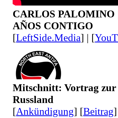
CARLOS PALOMINO | 1
AÑOS CONTIGO
[
LeftSide.Media
] | [
YouT
Mitschnitt: Vortrag zu
Russland
[
Ankündigung
] [
Beitrag
]