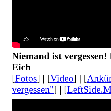
Niemand ist vergessen! 
Eich
[
Fotos
] | [
Video
] | [
Ankü
vergessen"
] | [
LeftSide.M