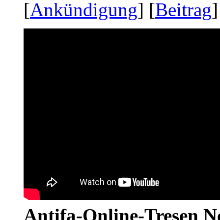
[
Ankündigung
] [
Beitrag
]
Antifa-Online-Tresen No