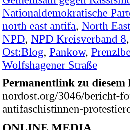
Nationaldemokratische Par
north east antifa
,
North East
NPD
,
NPD Kreisverband 8
Ost:Blog
,
Pankow
,
Prenzlb
Wolfshagener Straße
Permanentlink zu diesem 
nordost.org/3046/bericht-f
antifaschistinnen-protesti
ONLINE MEDIA