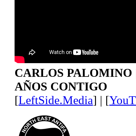
CARLOS PALOMINO | 1
AÑOS CONTIGO
[
LeftSide.Media
] | [
YouT