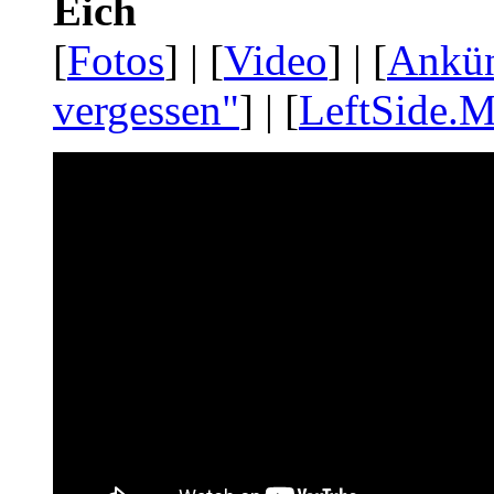
Eich
[
Fotos
] | [
Video
] | [
Ankü
vergessen"
] | [
LeftSide.M