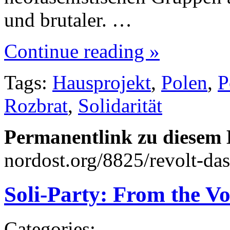
und brutaler. …
Continue reading »
Tags:
Hausprojekt
,
Polen
,
P
Rozbrat
,
Solidarität
Permanentlink zu diesem 
nordost.org/8825/revolt-das
Soli-Party: From the V
Categories: