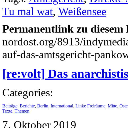
Tu mal wat
,
Weißensee
Permanentlink zu diesem 
nordost.org/8913/indymedia
auf-das-amtsgericht-panko
[re:volt] Das anarchist
Categories:
Beiträge
,
Berichte
,
Berlin
,
International
,
Linke Freiräume
,
Mitte
,
Oste
Texte
,
Themen
7. Oktober 2019