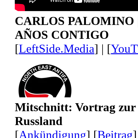
CARLOS PALOMINO | 1
AÑOS CONTIGO
[
LeftSide.Media
] | [
YouT
Mitschnitt: Vortrag zu
Russland
[
Ankündigung
] [
Beitrag
]