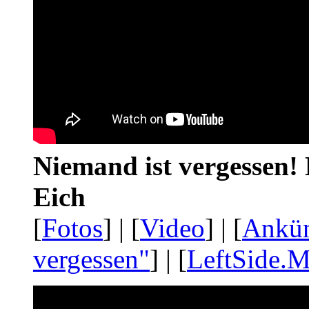
Niemand ist vergessen! 
Eich
[
Fotos
] | [
Video
] | [
Ankü
vergessen"
] | [
LeftSide.M