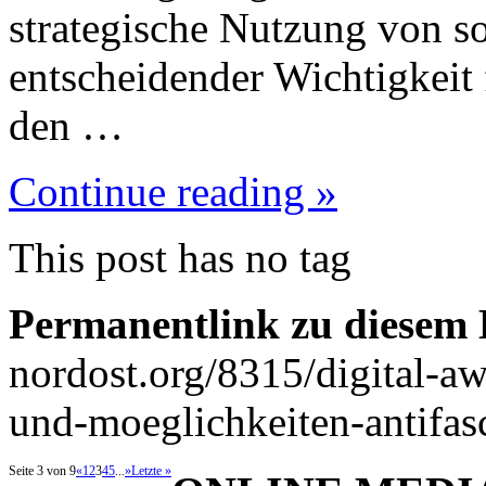
strategische Nutzung von s
entscheidender Wichtigkeit
den …
Continue reading »
This post has no tag
Permanentlink zu diesem 
nordost.org/8315/digital-aw
und-moeglichkeiten-antifasc
Seite 3 von 9
«
1
2
3
4
5
...
»
Letzte »