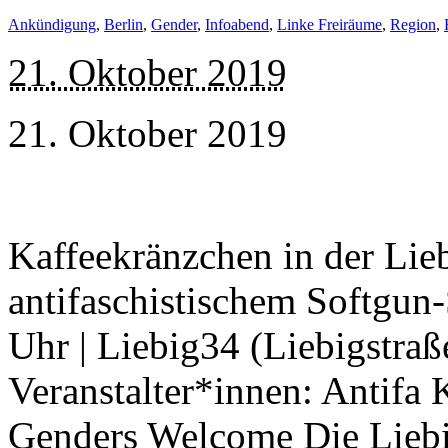
Ankündigung
,
Berlin
,
Gender
,
Infoabend
,
Linke Freiräume
,
Region
,
21. Oktober 2019
21. Oktober 2019
Kaffeekränzchen in der Lie
antifaschistischem Softgun
Uhr | Liebig34 (Liebigstraß
Veranstalter*innen: Antifa
Genders Welcome Die Liebig3