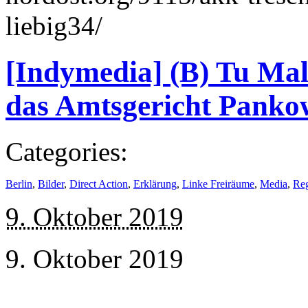
liebig34/
[Indymedia] (B) Tu Mal
das Amtsgericht Panko
Categories:
Berlin
,
Bilder
,
Direct Action
,
Erklärung
,
Linke Freiräume
,
Media
,
Re
9. Oktober 2019
9. Oktober 2019