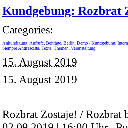
Kundgebung: Rozbrat Zo
Categories:
Ankündigung
,
Aufrufe
,
Beiträge
,
Berlin
,
Demo / Kundgebung
,
Intern
Siempre Antifascista
,
Texte
,
Themen
,
Veranstaltung
15. August 2019
15. August 2019
Rozbrat Zostaje! / Rozbrat
02.09.2019 | 16:00 Uhr | Pol