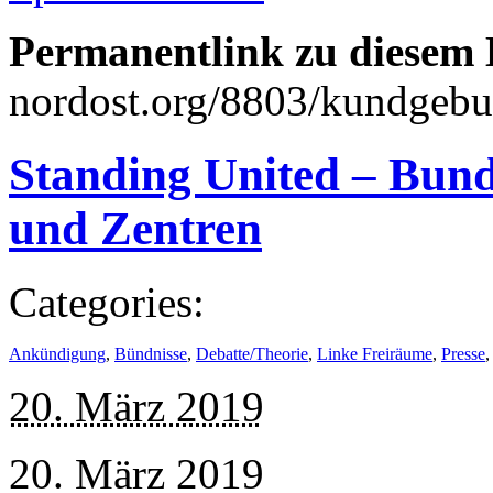
Permanentlink zu diesem 
nordost.org/8803/kundgebun
Standing United – Bun
und Zentren
Categories:
Ankündigung
,
Bündnisse
,
Debatte/Theorie
,
Linke Freiräume
,
Presse
20. März 2019
20. März 2019