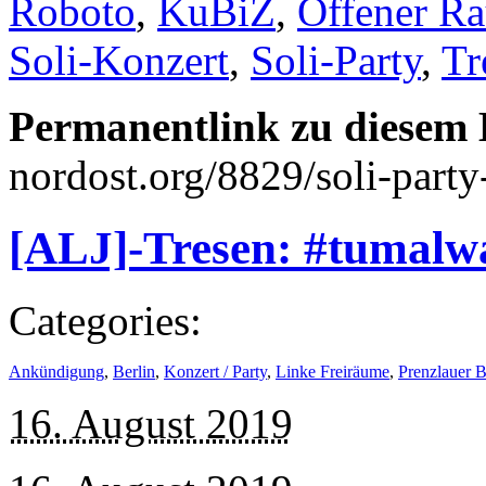
Roboto
,
KuBiZ
,
Offener R
Soli-Konzert
,
Soli-Party
,
Tr
Permanentlink zu diesem 
nordost.org/8829/soli-party
[ALJ]-Tresen: #tumalwa
Categories:
Ankündigung
,
Berlin
,
Konzert / Party
,
Linke Freiräume
,
Prenzlauer 
16. August 2019