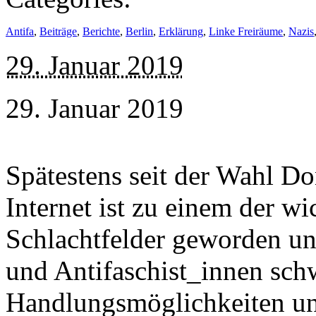
Antifa
,
Beiträge
,
Berichte
,
Berlin
,
Erklärung
,
Linke Freiräume
,
Nazis
29. Januar 2019
29. Januar 2019
Spätestens seit der Wahl Do
Internet ist zu einem der wi
Schlachtfelder geworden un
und Antifaschist_innen sch
Handlungsmöglichkeiten und