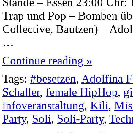
Stände – Essen 23:00 Uhr: 
Trap und Pop – Bomben übe
Collective, Bautzen) – Adol
…
Continue reading »
Tags:
#besetzen
,
Adolfina 
Schaller
,
female HipHop
,
gi
infoveranstaltung
,
Kili
,
Mis
Party
,
Soli
,
Soli-Party
,
Tech