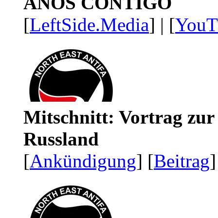
AÑOS CONTIGO
[
LeftSide.Media
] | [
YouT
Mitschnitt: Vortrag zu
Russland
[
Ankündigung
] [
Beitrag
]