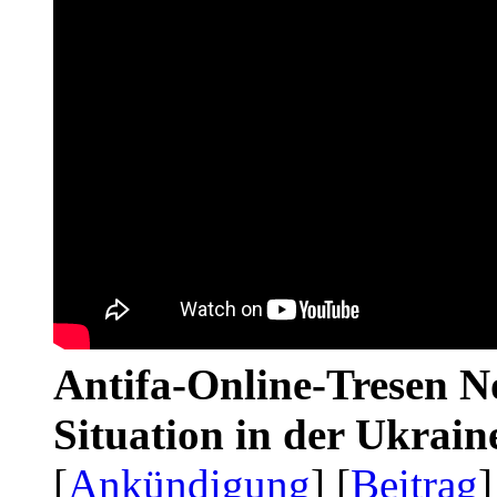
Antifa-Online-Tresen No
Situation in der Ukrai
[
Ankündigung
] [
Beitrag
]