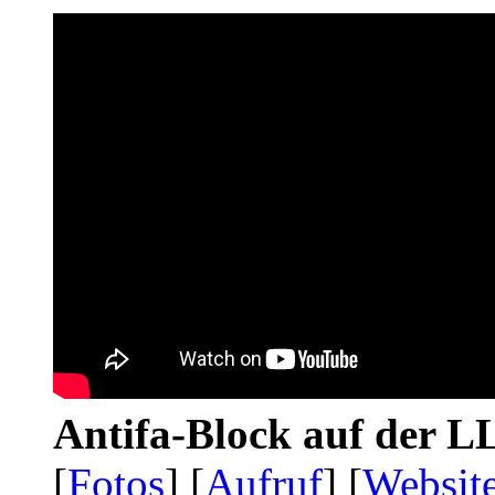
Antifa-Block auf der 
[
Fotos
] [
Aufruf
] [
Websit