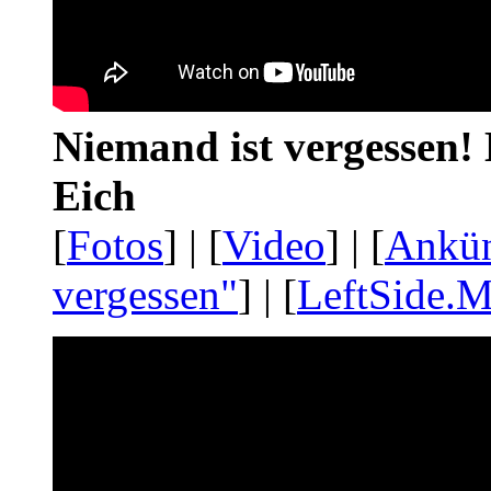
Niemand ist vergessen! 
Eich
[
Fotos
] | [
Video
] | [
Ankü
vergessen"
] | [
LeftSide.M