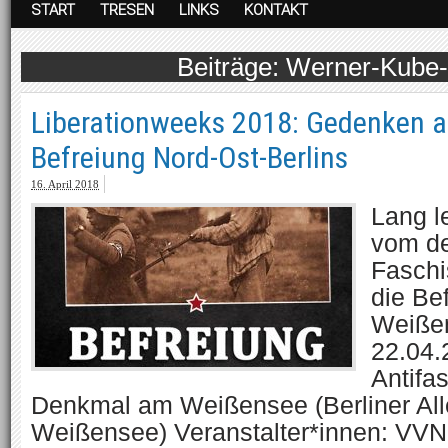
START
TRESEN
LINKS
KONTAKT
Werner-Kube-
Liberationweeks 2018: Gedenken a
Befreiung Nord-Ost-Berlins
16. April 2018
Lang l
vom d
Fasch
die Be
Weiße
22.04.
Antifa
Denkmal am Weißensee (Berliner All
Weißensee) Veranstalter*innen: VV