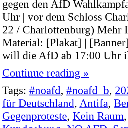
gegen den AfD Wahlkampfab
Uhr | vor dem Schloss Cha
22 / Charlottenburg) Mehr 
Material: [Plakat] | [Banne
will die AfD ab 17:00 Uhr 
Continue reading »
Tags:
#noafd
,
#noafd_b
,
20
für Deutschland
,
Antifa
,
Ber
Gegenproteste
,
Kein Raum