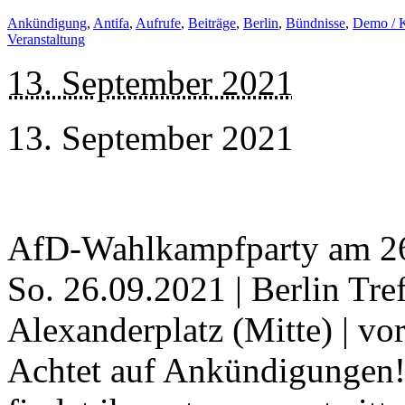
Ankündigung
,
Antifa
,
Aufrufe
,
Beiträge
,
Berlin
,
Bündnisse
,
Demo / 
Veranstaltung
13. September 2021
13. September 2021
AfD-Wahlkampfparty am 26
So. 26.09.2021 | Berlin Tre
Alexanderplatz (Mitte) | v
Achtet auf Ankündigungen!