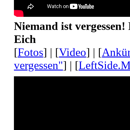
Niemand ist vergessen! 
Eich
[
Fotos
] | [
Video
] | [
Ankü
vergessen"
] | [
LeftSide.M