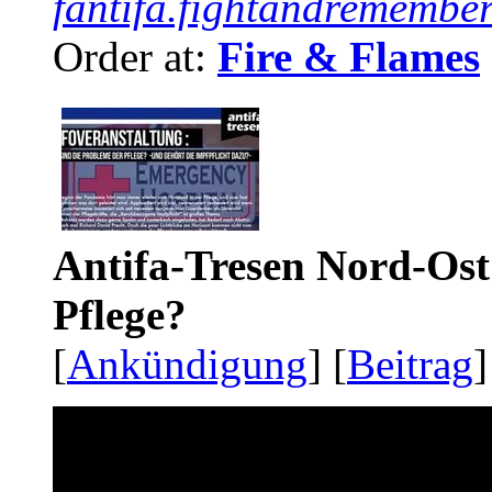
fantifa.fightandremember
Order at:
Fire & Flames
Antifa-Tresen Nord-Ost
Pflege?
[
Ankündigung
] [
Beitrag
]