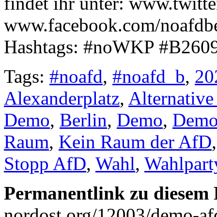
findet ihr unter: www.twitt
www.facebook.com/noafdber
Hashtags: #noWKP #B260
Tags:
#noafd
,
#noafd_b
,
20
Alexanderplatz
,
Alternative
Demo
,
Berlin
,
Demo
,
Demon
Raum
,
Kein Raum der AfD
Stopp AfD
,
Wahl
,
Wahlpart
Permanentlink zu diesem 
nordost.org/12003/demo-a