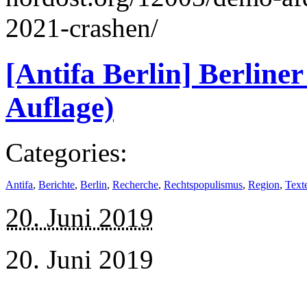
2021-crashen/
[Antifa Berlin] Berline
Auflage)
Categories:
Antifa
,
Berichte
,
Berlin
,
Recherche
,
Rechtspopulismus
,
Region
,
Text
20. Juni 2019
20. Juni 2019