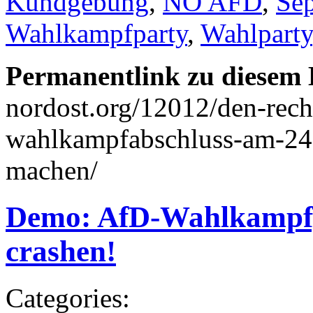
Kundgebung
,
NO AFD
,
Se
Wahlkampfparty
,
Wahlparty
Permanentlink zu diesem 
nordost.org/12012/den-rech
wahlkampfabschluss-am-24-
machen/
Demo: AfD-Wahlkampfp
crashen!
Categories: