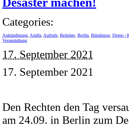
Desaster machen!
Categories:
Ankündigung
,
Antifa
,
Aufrufe
,
Beiträge
,
Berlin
,
Bündnisse
,
Demo / 
Veranstaltung
17. September 2021
17. September 2021
Den Rechten den Tag vers
am 24.09. in Berlin zum D