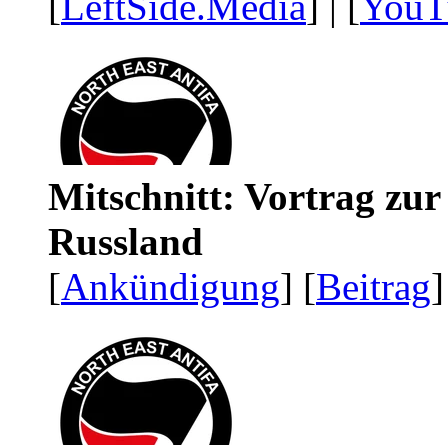
[
LeftSide.Media
] | [
YouT
Mitschnitt: Vortrag zu
Russland
[
Ankündigung
] [
Beitrag
]