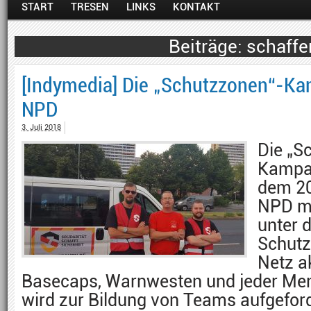
START
TRESEN
LINKS
KONTAKT
schaffe
[Indymedia] Die „Schutzzonen“-K
NPD
3. Juli 2018
Die „S
Kampag
dem 20
NPD mi
unter d
Schutz
Netz a
Basecaps, Warnwesten und jeder M
wird zur Bildung von Teams aufgefor