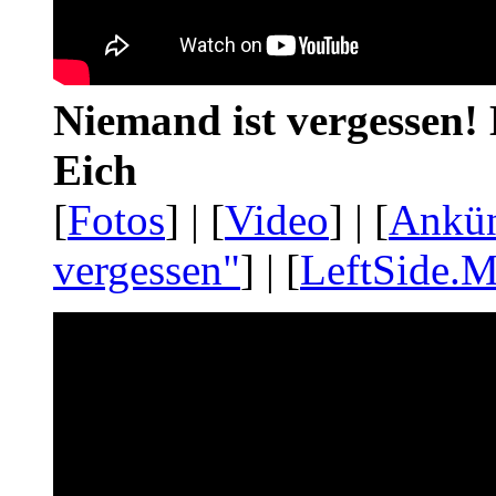
Niemand ist vergessen! 
Eich
[
Fotos
] | [
Video
] | [
Ankü
vergessen"
] | [
LeftSide.M