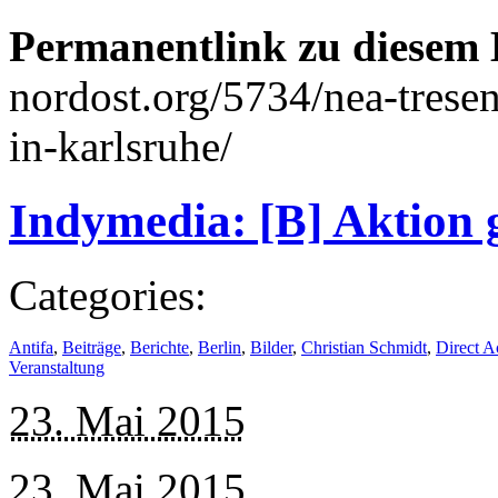
Permanentlink zu diesem 
nordost.org/5734/nea-trese
in-karlsruhe/
Indymedia: [B] Aktio
Categories:
Antifa
,
Beiträge
,
Berichte
,
Berlin
,
Bilder
,
Christian Schmidt
,
Direct A
Veranstaltung
23. Mai 2015
23. Mai 2015