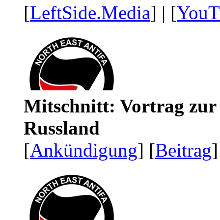
[
LeftSide.Media
] | [
YouT
Mitschnitt: Vortrag zu
Russland
[
Ankündigung
] [
Beitrag
]