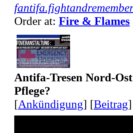
fantifa.fightandremember
Order at:
Fire & Flames
Antifa-Tresen Nord-Ost
Pflege?
[
Ankündigung
] [
Beitrag
]