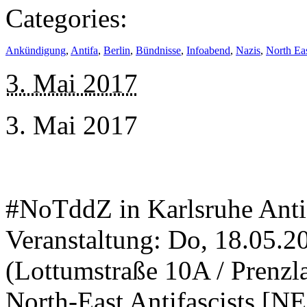
Categories:
Ankündigung
,
Antifa
,
Berlin
,
Bündnisse
,
Infoabend
,
Nazis
,
North Eas
3. Mai 2017
3. Mai 2017
#NoTddZ in Karlsruhe Anti
Veranstaltung: Do, 18.05.2
(Lottumstraße 10A / Prenzla
North-East Antifascists [N