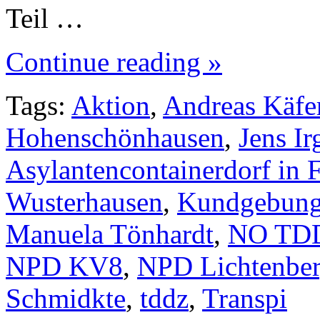
Teil …
Continue reading »
Tags:
Aktion
,
Andreas Käfe
Hohenschönhausen
,
Jens Ir
Asylantencontainerdorf in 
Wusterhausen
,
Kundgebun
Manuela Tönhardt
,
NO TD
NPD KV8
,
NPD Lichtenbe
Schmidkte
,
tddz
,
Transpi