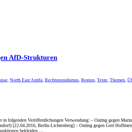
en AfD-Strukturen
isse
,
North East Antifa
,
Rechtspopulismus
,
Region
,
Texte
,
Themen
,
Üb
r in folgenden Veröffentlichungen Verwendung: – Outing gegen Mariu
endorf) [22.04.2016, Berlin-Lichtenberg] – Outing gegen Gert Hoffmei
 Funktionen bekleiden …