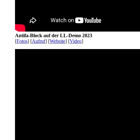
Antifa-Block auf der LL-Demo 2023
[
Fotos
] [
Aufruf
] [
Website
] [
Video
]