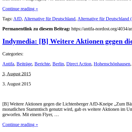
Continue reading »
Tags:
AfD
,
Alternative für Deutschland
,
Alternative für Deutschland
Permanentlink zu diesem Beitrag:
https://antifa-nordost.org/4034/
Indymedia: [B] Weitere Aktionen gegen d
Categories:
Antifa
,
Beiträge
,
Berichte
,
Berlin
,
Direct Action
,
Hohenschönhausen
3. August 2015
3. August 2015
[B] Weitere Aktionen gegen die Lichtenberger AfD-Kneipe „Zum Bäre
monatlichen Stammtisch genutzt wird, gab es weitere Aktionen im Um
geworfen. Mit einem Flyer, …
Continue reading »