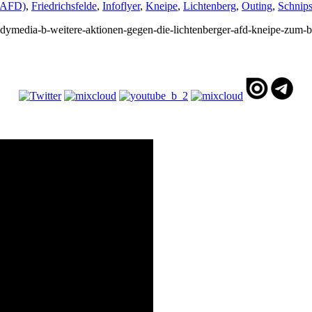
 (AFD)
,
Friedrichsfelde
,
Infoflyer
,
Kneipe
,
Lichtenberg
,
Outing
,
Schnips
/indymedia-b-weitere-aktionen-gegen-die-lichtenberger-afd-kneipe-zum-b