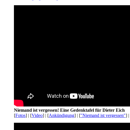
Niemand ist vergessen! Eine Gedenktafel für Dieter Eich
[
Fotos
] | [
Video
] | [
Ankündigung
] | [
"Niemand ist vergessen"
] |