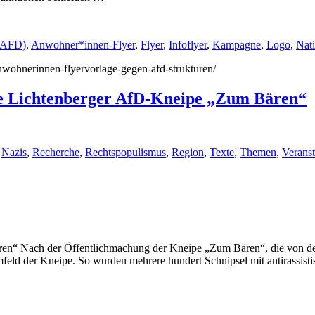
 (AFD)
,
Anwohner*innen-Flyer
,
Flyer
,
Infoflyer
,
Kampagne
,
Logo
,
Nati
anwohnerinnen-flyervorlage-gegen-afd-strukturen/
ie Lichtenberger AfD-Kneipe „Zum Bären“
,
Nazis
,
Recherche
,
Rechtspopulismus
,
Region
,
Texte
,
Themen
,
Veranst
n“ Nach der Öffentlichmachung der Kneipe „Zum Bären“, die von der B
feld der Kneipe. So wurden mehrere hundert Schnipsel mit antirassis