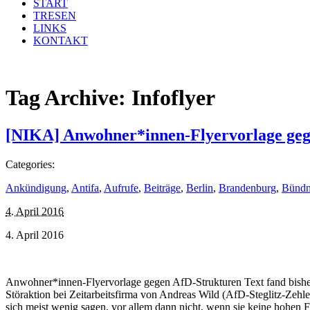
START
TRESEN
LINKS
KONTAKT
Tag Archive:
Infoflyer
[NIKA] Anwohner*innen-Flyervorlage geg
Categories:
Ankündigung
,
Antifa
,
Aufrufe
,
Beiträge
,
Berlin
,
Brandenburg
,
Bündn
4. April 2016
4. April 2016
Anwohner*innen-Flyervorlage gegen AfD-Strukturen Text fand bishe
Störaktion bei Zeitarbeitsfirma von Andreas Wild (AfD-Steglitz-Zehl
sich meist wenig sagen, vor allem dann nicht, wenn sie keine hohen