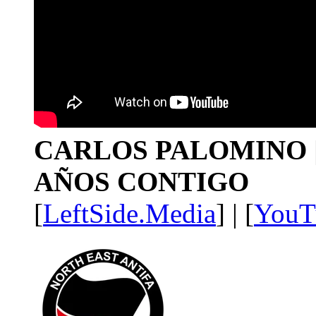
CARLOS PALOMINO | 1
AÑOS CONTIGO
[
LeftSide.Media
] | [
YouT