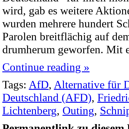
wird, gab es weitere Aktio
wurden mehrere hundert Schn
Parolen breitflächig auf d
drumherum geworfen. Mit 
Continue reading »
Tags:
AfD
,
Alternative für 
Deutschland (AFD)
,
Friedr
Lichtenberg
,
Outing
,
Schni
Permanentlink zu diesem 