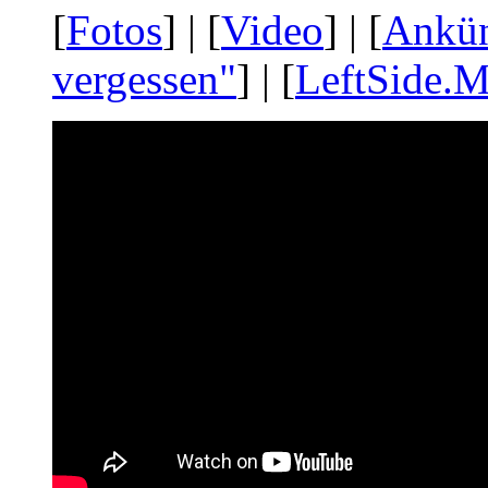
[
Fotos
] | [
Video
] | [
Ankü
vergessen"
] | [
LeftSide.M