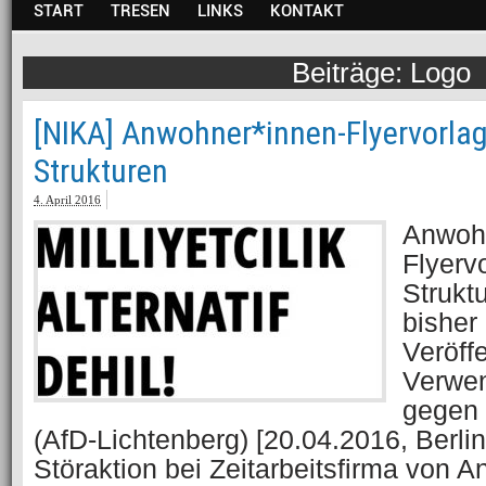
START
TRESEN
LINKS
KONTAKT
Logo
[NIKA] Anwohner*innen-Flyervorla
Strukturen
4. April 2016
Anwoh
Flyerv
Strukt
bisher
Veröff
Verwen
gegen 
(AfD-Lichtenberg) [20.04.2016, Berl
Störaktion bei Zeitarbeitsfirma von A