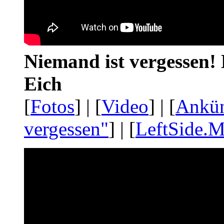
Niemand ist vergessen! 
Eich
[
Fotos
] | [
Video
] | [
Ankü
vergessen"
] | [
LeftSide.M