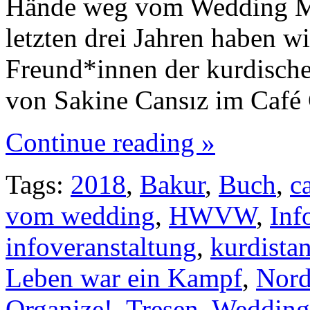
Hände weg vom Wedding Mate
letzten drei Jahren haben 
Freund*innen der kurdisch
von Sakine Cansız im Café
Continue reading »
Tags:
2018
,
Bakur
,
Buch
,
c
vom wedding
,
HWVW
,
Inf
infoveranstaltung
,
kurdista
Leben war ein Kampf
,
Nord
Organize!
,
Tresen
,
Wedding