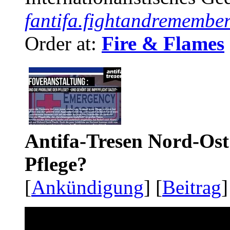
fantifa.fightandremember
Order at:
Fire & Flames
Antifa-Tresen Nord-Ost
Pflege?
[
Ankündigung
] [
Beitrag
]