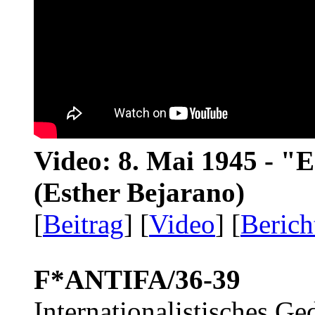
Video: 8. Mai 1945 - "
(Esther Bejarano)
[
Beitrag
] [
Video
] [
Berich
F*ANTIFA/36-39
Internationalistisches G