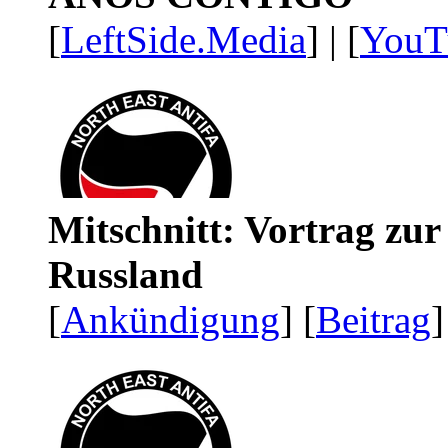
[
LeftSide.Media
] | [
YouT
Mitschnitt: Vortrag zu
Russland
[
Ankündigung
] [
Beitrag
]