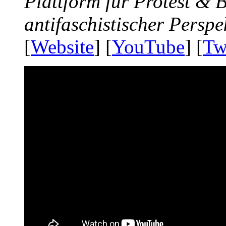
Plattform für Protest &
antifaschistischer Perspe
[
Website
] [
YouTube
] [
Tw