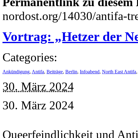
Permanentlink zu diesem 
nordost.org/14030/antifa-tr
Vortrag: „Hetzer der N
Categories:
Ankündigung
,
Antifa
,
Beiträge
,
Berlin
,
Infoabend
,
North East Antifa
30. März 2024
30. März 2024
Queerfeindlichkeit und Anti