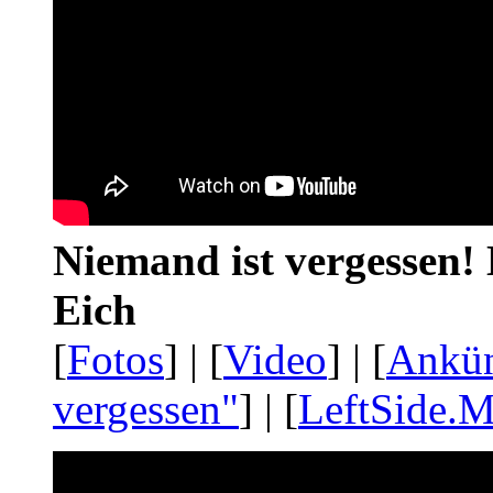
Niemand ist vergessen! 
Eich
[
Fotos
] | [
Video
] | [
Ankü
vergessen"
] | [
LeftSide.M