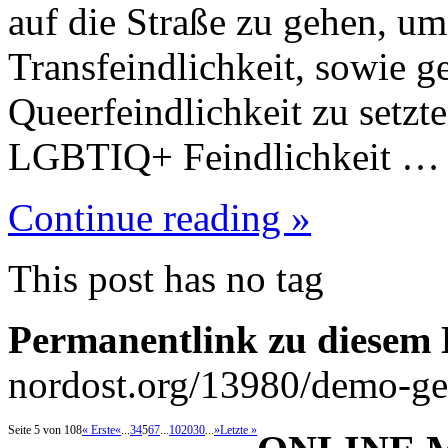
auf die Straße zu gehen, um
Transfeindlichkeit, sowie g
Queerfeindlichkeit zu setz
LGBTIQ+ Feindlichkeit …
Continue reading »
This post has no tag
Permanentlink zu diesem 
nordost.org/13980/demo-geg
Seite 5 von 108
« Erste
«
...
3
4
5
6
7
...
10
20
30
...
»
Letzte »