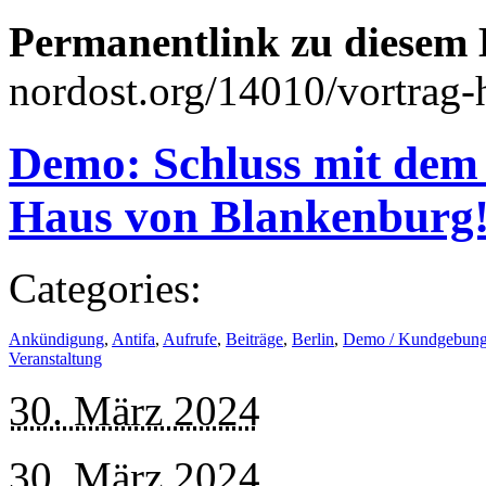
Permanentlink zu diesem 
nordost.org/14010/vortrag-h
Demo: Schluss mit dem
Haus von Blankenburg
Categories:
Ankündigung
,
Antifa
,
Aufrufe
,
Beiträge
,
Berlin
,
Demo / Kundgebun
Veranstaltung
30. März 2024
30. März 2024