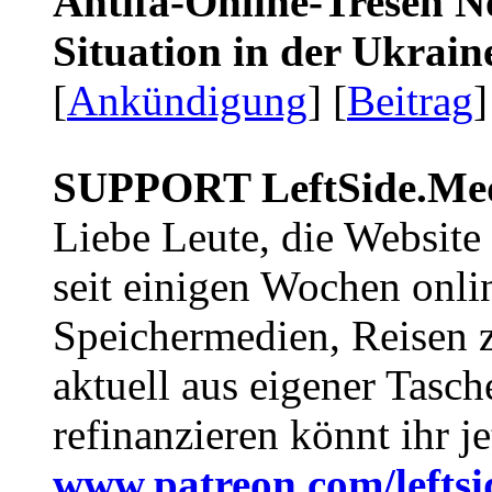
Antifa-Online-Tresen No
Situation in der Ukrai
[
Ankündigung
] [
Beitrag
]
SUPPORT LeftSide.Me
Liebe Leute, die Website
seit einigen Wochen onli
Speichermedien, Reisen 
aktuell aus eigener Tasc
refinanzieren könnt ihr j
www.patreon.com/lefts