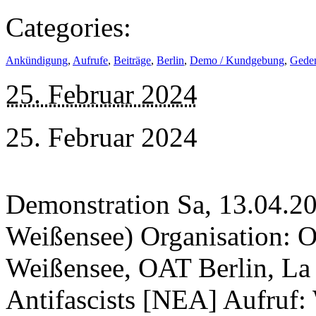
Categories:
Ankündigung
,
Aufrufe
,
Beiträge
,
Berlin
,
Demo / Kundgebung
,
Gede
25. Februar 2024
25. Februar 2024
Demonstration Sa, 13.04.202
Weißensee) Organisation: 
Weißensee, OAT Berlin, La
Antifascists [NEA] Aufruf: