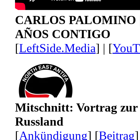
CARLOS PALOMINO | 1
AÑOS CONTIGO
[
LeftSide.Media
] | [
YouT
Mitschnitt: Vortrag zu
Russland
[
Ankündigung
] [
Beitrag
]