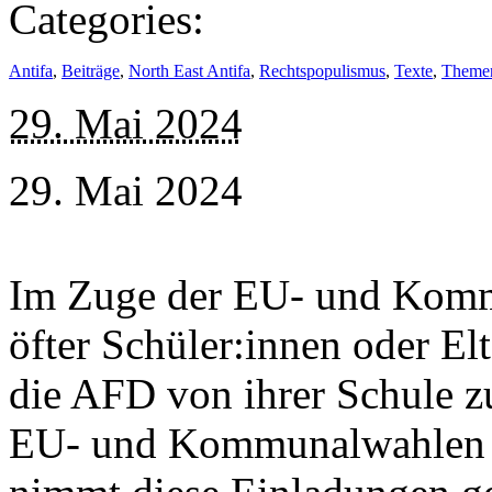
Categories:
Antifa
,
Beiträge
,
North East Antifa
,
Rechtspopulismus
,
Texte
,
Theme
29. Mai 2024
29. Mai 2024
Im Zuge der EU- und Komm
öfter Schüler:innen oder Elt
die AFD von ihrer Schule z
EU- und Kommunalwahlen e