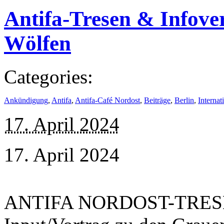
Antifa-Tresen & Infove
Wölfen
Categories:
Ankündigung
,
Antifa
,
Antifa-Café Nordost
,
Beiträge
,
Berlin
,
Internat
17. April 2024
17. April 2024
ANTIFA NORDOST-TRESEN