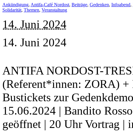
Ankündigung
,
Antifa-Café Nordost
,
Beiträge
,
Gedenken
,
Infoabend
,
Solidarität
,
Themen
,
Veranstaltung
14. Juni 2024
14. Juni 2024
ANTIFA NORDOST-TRESEN 
(Referent*innen: ZORA) + 
Bustickets zur Gedenkdemo
15.06.2024 | Bandito Rosso
geöffnet | 20 Uhr Vortrag |