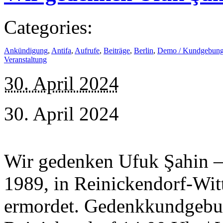
Categories:
Ankündigung
,
Antifa
,
Aufrufe
,
Beiträge
,
Berlin
,
Demo / Kundgebun
Veranstaltung
30. April 2024
30. April 2024
Wir gedenken Ufuk Şahin –
1989, in Reinickendorf-Wit
ermordet. Gedenkkundgebun