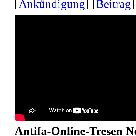
[
Ankündigung
] [
Beitrag
]
Antifa-Online-Tresen No