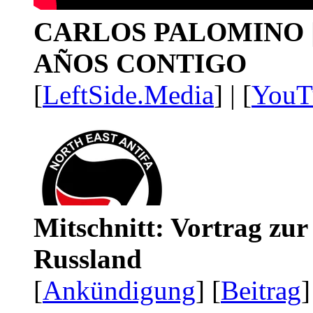
CARLOS PALOMINO | 1
AÑOS CONTIGO
[
LeftSide.Media
] | [
YouT
Mitschnitt: Vortrag zu
Russland
[
Ankündigung
] [
Beitrag
]