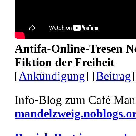
Antifa-Online-Tresen N
Fiktion der Freiheit
[
Ankündigung
] [
Beitrag
]
Info-Blog zum Café Man
mandelzweig.noblogs.o