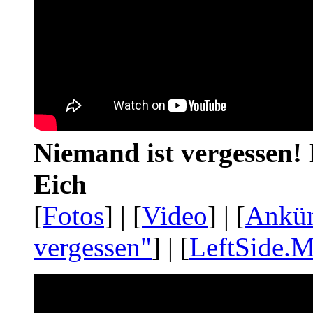
Niemand ist vergessen! 
Eich
[
Fotos
] | [
Video
] | [
Ankü
vergessen"
] | [
LeftSide.M