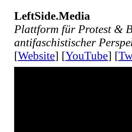
LeftSide.Media
Plattform für Protest &
antifaschistischer Perspe
[
Website
] [
YouTube
] [
Tw