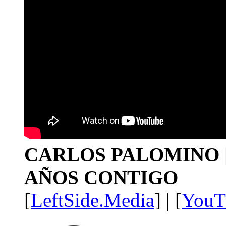
CARLOS PALOMINO | 1
AÑOS CONTIGO
[
LeftSide.Media
] | [
YouT