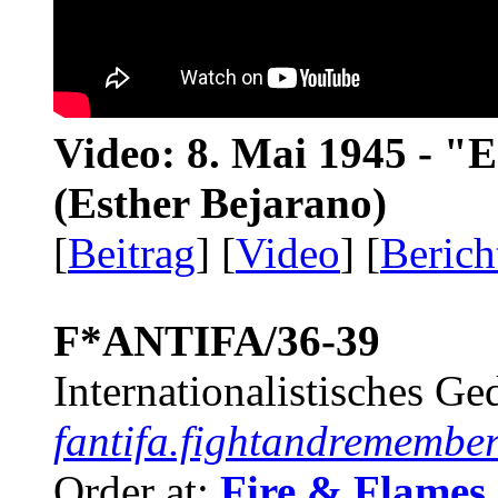
Video: 8. Mai 1945 - "
(Esther Bejarano)
[
Beitrag
] [
Video
] [
Berich
F*ANTIFA/36-39
Internationalistisches G
fantifa.fightandremember
Order at:
Fire & Flames