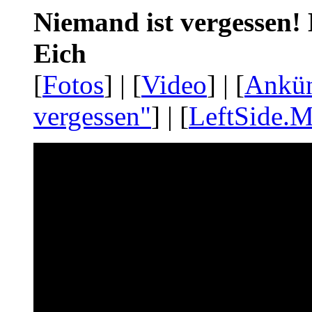
Niemand ist vergessen! 
Eich
[
Fotos
] | [
Video
] | [
Ankü
vergessen"
] | [
LeftSide.M