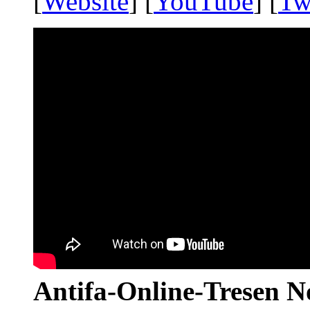
[
Website
] [
YouTube
] [
Tw
Antifa-Online-Tresen N