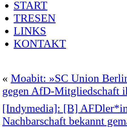
START
TRESEN
LINKS
KONTAKT
«
Moabit: »SC Union Berlin
gegen AfD-Mitgliedschaft i
[Indymedia]: [B] AFDler*in
Nachbarschaft bekannt gem