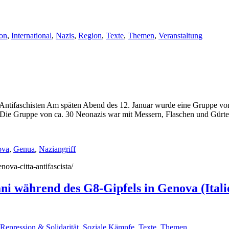
ion
,
International
,
Nazis
,
Region
,
Texte
,
Themen
,
Veranstaltung
n Antifaschisten Am späten Abend des 12. Januar wurde eine Gruppe von
. Die Gruppe von ca. 30 Neonazis war mit Messern, Flaschen und Gürtel
ova
,
Genua
,
Naziangriff
nova-citta-antifascista/
ani während des G8-Gipfels in Genova (Ital
Repression & Solidarität
,
Soziale Kämpfe
,
Texte
,
Themen