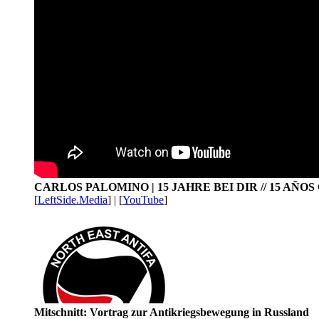
CARLOS PALOMINO | 15 JAHRE BEI DIR // 15 AÑO
[
LeftSide.Media
] | [
YouTube
]
Mitschnitt: Vortrag zur Antikriegsbewegung in Russland