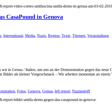
left-report-video-corteo-antifascista-antifa-demo-in-genua-am-03-02-201
das CasaPound in Genova
g
,
International
,
Media
,
Nazis
,
Region
,
Texte
,
Themen
,
Veranstaltung
 in Genua / Italien, um uns an der Demonstration gegen das neue Ca
paar Bilder als kleiner Vorgeschmack – Wir arbeiten momentan an einem
nstration
,
Fotos
,
Genova
,
Genua
,
left report
,
Naziangriff
left-report-bilder-antifa-demo-gegen-das-casapound-in-genova/