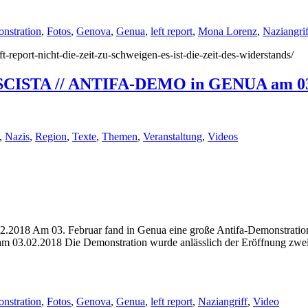
nstration
,
Fotos
,
Genova
,
Genua
,
left report
,
Mona Lorenz
,
Naziangrif
eft-report-nicht-die-zeit-zu-schweigen-es-ist-die-zeit-des-widerstands/
CISTA // ANTIFA-DEMO in GENUA am 03
,
Nazis
,
Region
,
Texte
,
Themen
,
Veranstaltung
,
Videos
03. Februar fand in Genua eine große Antifa-Demonstration statt
18 Die Demonstration wurde anlässlich der Eröffnung zweier Neon
nstration
,
Fotos
,
Genova
,
Genua
,
left report
,
Naziangriff
,
Video