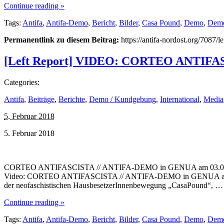
Continue reading »
Tags:
Antifa
,
Antifa-Demo
,
Bericht
,
Bilder
,
Casa Pound
,
Demo
,
Demo
Permanentlink zu diesem Beitrag:
https://antifa-nordost.org/7087/l
[Left Report] VIDEO: CORTEO ANTIFAS
Categories:
Antifa
,
Beiträge
,
Berichte
,
Demo / Kundgebung
,
International
,
Media
5. Februar 2018
5. Februar 2018
CORTEO ANTIFASCISTA // ANTIFA-DEMO in GENUA am 03.02.2018 Am 
Video: CORTEO ANTIFASCISTA // ANTIFA-DEMO in GENUA am 03.02.20
der neofaschistischen HausbesetzerInnenbewegung „CasaPound“, …
Continue reading »
Tags:
Antifa
,
Antifa-Demo
,
Bericht
,
Bilder
,
Casa Pound
,
Demo
,
Demo