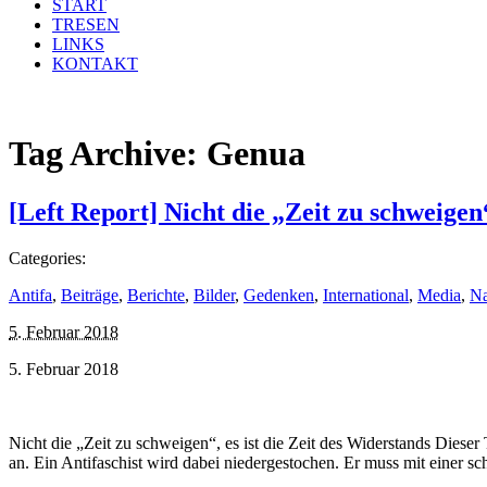
START
TRESEN
LINKS
KONTAKT
Tag Archive:
Genua
[Left Report] Nicht die „Zeit zu schweigen“
Categories:
Antifa
,
Beiträge
,
Berichte
,
Bilder
,
Gedenken
,
International
,
Media
,
Na
5. Februar 2018
5. Februar 2018
Nicht die „Zeit zu schweigen“, es ist die Zeit des Widerstands Dieser
an. Ein Antifaschist wird dabei niedergestochen. Er muss mit einer