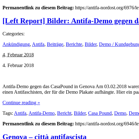
Permanentlink zu diesem Beitrag:
https://antifa-nordost.org/6976/
[Left Report] Bilder: Antifa-Demo gegen 
Categories:
Ankündigung
,
Antifa
,
Beiträge
,
Berichte
,
Bilder
,
Demo / Kundgebun
4. Februar 2018
4. Februar 2018
Antifa-Demo gegen das CasaPound in Genova Am 03.02.2018 waren wir
einen Antifaschisten, der für die Demo Plakate aufhängte. Hier ein 
Continue reading »
Tags:
Antifa
,
Antifa-Demo
,
Bericht
,
Bilder
,
Casa Pound
,
Demo
,
Demo
Permanentlink zu diesem Beitrag:
https://antifa-nordost.org/6946/
Genova – città antifascista