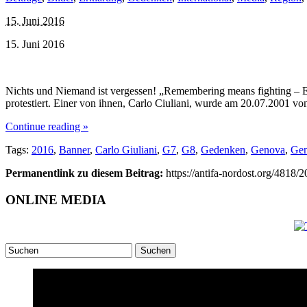
15. Juni 2016
15. Juni 2016
Nichts und Niemand ist vergessen! „Remembering means fighting – E
protestiert. Einer von ihnen, Carlo Ciuliani, wurde am 20.07.2001 v
Continue reading »
Tags:
2016
,
Banner
,
Carlo Giuliani
,
G7
,
G8
,
Gedenken
,
Genova
,
Ge
Permanentlink zu diesem Beitrag:
https://antifa-nordost.org/4818/
ONLINE MEDIA
Suchen