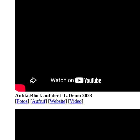
Antifa-Block auf der LL-Demo 2023
[
Fotos
] [
Aufruf
] [
Website
] [
Video
]