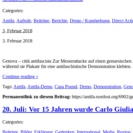
Categories:
Antifa
,
Aufrufe
,
Beiträge
,
Berichte
,
Demo / Kundgebung
,
Direct Act
3. Februar 2018
3. Februar 2018
Genova – città antifascista Zur Messerattacke auf einen genuesische
während sie Plakate für eine antifaschistische Demonstration klebten
Continue reading »
Tags:
Antifa
,
Antifa-Demo
,
Casa Pound
,
Demo
,
Demonstration
,
Gen
Permanentlink zu diesem Beitrag:
https://antifa-nordost.org/6902/ge
20. Juli: Vor 15 Jahren wurde Carlo Giuli
Categories:
Beiträge
,
Bilder
,
Erklärung
,
Gedenken
,
International
,
Media
,
Region
,