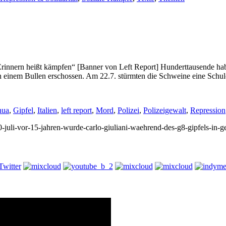
rinnern heißt kämpfen“ [Banner von Left Report] Hunderttausende hab
on einem Bullen erschossen. Am 22.7. stürmten die Schweine eine Schu
nua
,
Gipfel
,
Italien
,
left report
,
Mord
,
Polizei
,
Polizeigewalt
,
Repression
20-juli-vor-15-jahren-wurde-carlo-giuliani-waehrend-des-g8-gipfels-in-