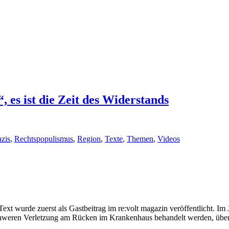
, es ist die Zeit des Widerstands
zis
,
Rechtspopulismus
,
Region
,
Texte
,
Themen
,
Videos
 Text wurde zuerst als Gastbeitrag im re:volt magazin veröffentlicht. 
 schweren Verletzung am Rücken im Krankenhaus behandelt werden, übe