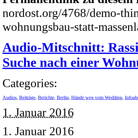
nordost.org/4768/demo-think
wohnungsbau-statt-massenl
Audio-Mitschnitt: Rass
Suche nach einer Woh
Categories:
Audios
,
Beiträge
,
Berichte
,
Berlin
,
Hände weg vom Wedding
,
Infoab
1. Januar 2016
1. Januar 2016