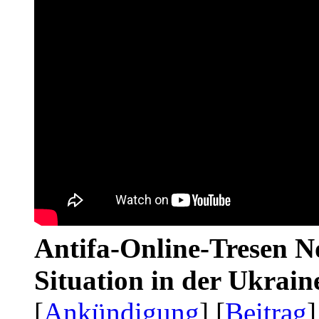
Antifa-Online-Tresen No
Situation in der Ukrai
[
Ankündigung
] [
Beitrag
]