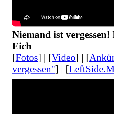
Niemand ist vergessen! 
Eich
[
Fotos
] | [
Video
] | [
Ankü
vergessen"
] | [
LeftSide.M