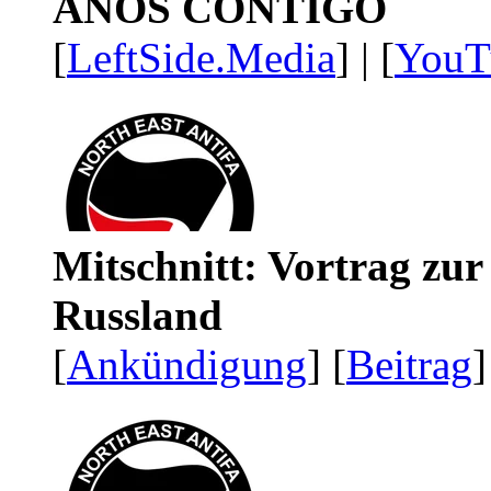
AÑOS CONTIGO
[
LeftSide.Media
] | [
YouT
Mitschnitt: Vortrag zu
Russland
[
Ankündigung
] [
Beitrag
]