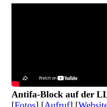
Antifa-Block auf der 
[
Fotos
] [
Aufruf
] [
Websit