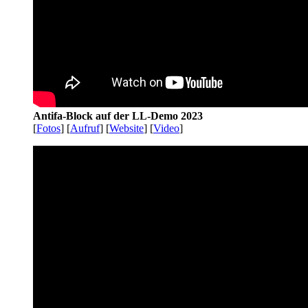
Antifa-Block auf der LL-Demo 2023
[
Fotos
] [
Aufruf
] [
Website
] [
Video
]