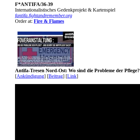
F*ANTIFA/36-39
Internationalistisches Gedenkprojekt & Kartenspiel
fantifa.fightandremember.org
Order at:
Fire & Flames
Antifa-Tresen Nord-Ost: Wo sind die Probleme der Pflege?
[
Ankündigung
] [
Beitrag
] [
Link
]