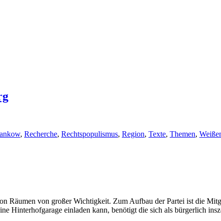
rg
ankow
,
Recherche
,
Rechtspopulismus
,
Region
,
Texte
,
Themen
,
Weiße
 von Räumen von großer Wichtigkeit. Zum Aufbau der Partei ist die Mit
eine Hinterhofgarage einladen kann, benötigt die sich als bürgerlich 