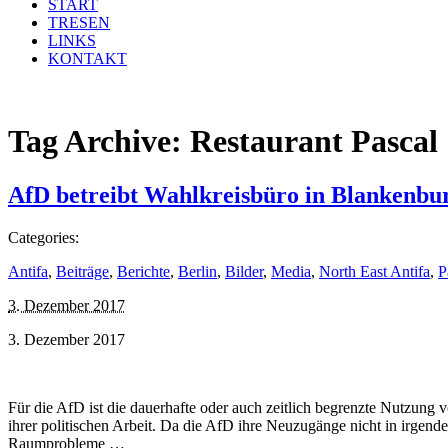
START
TRESEN
LINKS
KONTAKT
Tag Archive:
Restaurant Pascal
AfD betreibt Wahlkreisbüro in Blankenbu
Categories:
Antifa
,
Beiträge
,
Berichte
,
Berlin
,
Bilder
,
Media
,
North East Antifa
,
P
3. Dezember 2017
3. Dezember 2017
Für die AfD ist die dauerhafte oder auch zeitlich begrenzte Nutzung
ihrer politischen Arbeit. Da die AfD ihre Neuzugänge nicht in irgend
Raumprobleme …