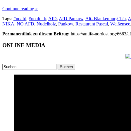
Continue reading »
Tags:
#noafd
,
#noafd_b
,
AfD
,
AfD Pankow
,
Alt- Blankenburg 12a
,
A
NIKA
,
NO AFD
,
Nudelholz
,
Pankow
,
Restaurant Pascal
,
Weißensee
Permanentlink zu diesem Beitrag:
https://antifa-nordost.org/6663/
ONLINE MEDIA
Suchen