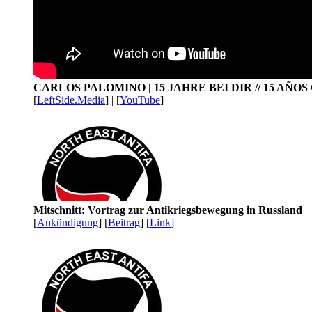
CARLOS PALOMINO | 15 JAHRE BEI DIR // 15 AÑO
[
LeftSide.Media
] | [
YouTube
]
Mitschnitt: Vortrag zur Antikriegsbewegung in Russland
[
Ankündigung
] [
Beitrag
] [
Link
]