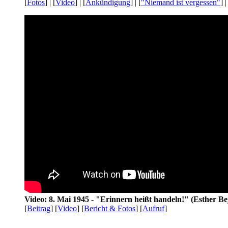
[
Fotos
] | [
Video
] | [
Ankündigung
] | [
"Niemand ist vergessen"
] |
Video: 8. Mai 1945 - "Erinnern heißt handeln!" (Esther Be
[
Beitrag
] [
Video
] [
Bericht & Fotos
] [
Aufruf
]