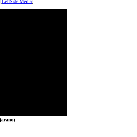
 [
LeftSide.Media
]
jarano)