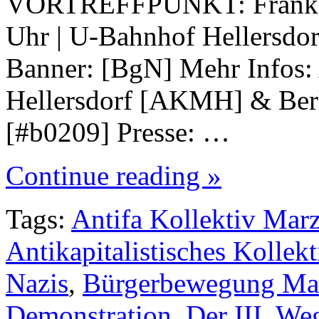
VORTREFFPUNKT: Frankfur
Uhr | U-Bahnhof Hellersdor
Banner: [BgN] Mehr Infos: 
Hellersdorf [AKMH] & Berl
[#b0209] Presse: …
Continue reading »
Tags:
Antifa Kollektiv Ma
Antikapitalistisches Kollekt
Nazis
,
Bürgerbewegung Mar
Demonstration
,
Der III. We