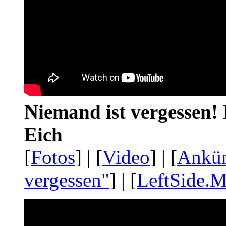
Niemand ist vergessen! 
Eich
[
Fotos
] | [
Video
] | [
Ankü
vergessen"
] | [
LeftSide.M