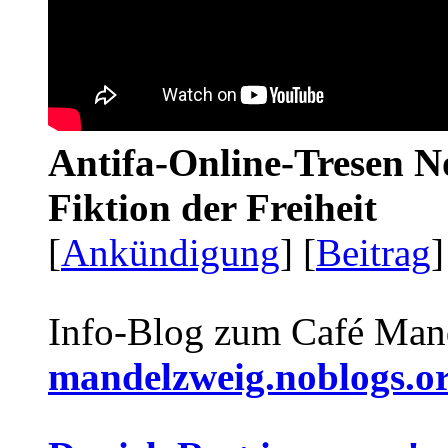
Antifa-Online-Tresen N
Fiktion der Freiheit
[
Ankündigung
] [
Beitrag
]
Info-Blog zum Café Man
mandelzweig.noblogs.o