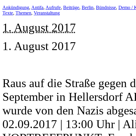
Ankündigung
,
Antifa
,
Aufrufe
,
Beiträge
,
Berlin
,
Bündnisse
,
Demo / 
Texte
,
Themen
,
Veranstaltung
1. August 2017
1. August 2017
Raus auf die Straße gegen 
September in Hellersdorf
wurde von den Nazis abges
02.09.2017 | 13:00 Uhr | Al