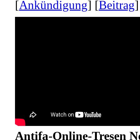
[
Ankündigung
] [
Beitrag
]
Antifa-Online-Tresen No