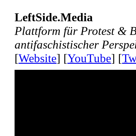
LeftSide.Media
Plattform für Protest &
antifaschistischer Perspe
[
Website
] [
YouTube
] [
Tw