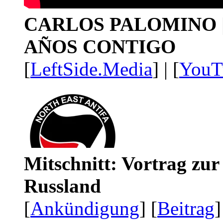
CARLOS PALOMINO | 1
AÑOS CONTIGO
[
LeftSide.Media
] | [
YouT
Mitschnitt: Vortrag zu
Russland
[
Ankündigung
] [
Beitrag
]