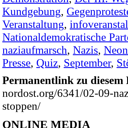
Kundgebung
,
Gegenprotest
Veranstaltung
,
infoveransta
Nationaldemokratische Par
naziaufmarsch
,
Nazis
,
Neon
Presse
,
Quiz
,
September
,
St
Permanentlink zu diesem 
nordost.org/6341/02-09-naz
stoppen/
ONLINE MEDIA