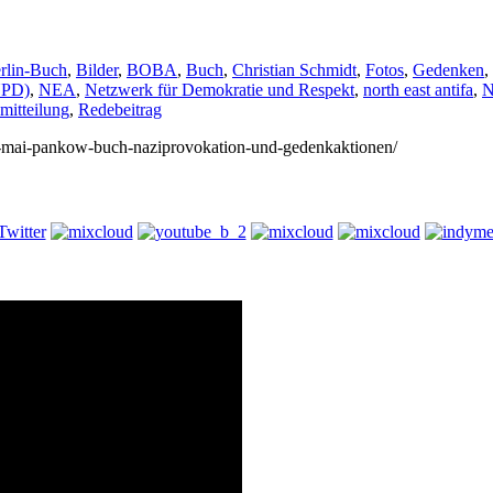
rlin-Buch
,
Bilder
,
BOBA
,
Buch
,
Christian Schmidt
,
Fotos
,
Gedenken
,
NPD)
,
NEA
,
Netzwerk für Demokratie und Respekt
,
north east antifa
,
N
mitteilung
,
Redebeitrag
6/8-mai-pankow-buch-naziprovokation-und-gedenkaktionen/