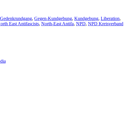
Gedenkrundgang
,
Gegen-Kundgebung
,
Kundgebung
,
Liberation
,
orth East Antifascists
,
North-East Antifa
,
NPD
,
NPD Kreisverband