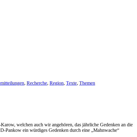
emitteilungen
,
Recherche
,
Region
,
Texte
,
Themen
Karow, welchen auch wir angehören, das jährliche Gedenken an die
e NPD-Pankow ein würdiges Gedenken durch eine „Mahnwache“