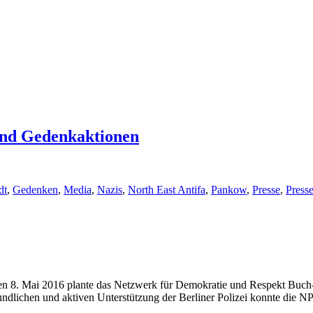
und Gedenkaktionen
dt
,
Gedenken
,
Media
,
Nazis
,
North East Antifa
,
Pankow
,
Presse
,
Press
 8. Mai 2016 plante das Netzwerk für Demokratie und Respekt Buch-
ndlichen und aktiven Unterstützung der Berliner Polizei konnte di