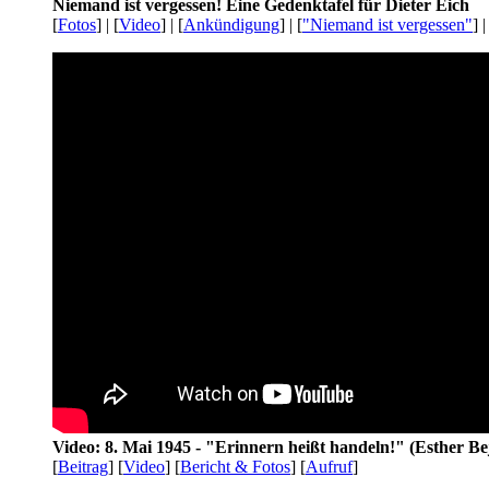
Niemand ist vergessen! Eine Gedenktafel für Dieter Eich
[
Fotos
] | [
Video
] | [
Ankündigung
] | [
"Niemand ist vergessen"
] |
Video: 8. Mai 1945 - "Erinnern heißt handeln!" (Esther Be
[
Beitrag
] [
Video
] [
Bericht & Fotos
] [
Aufruf
]