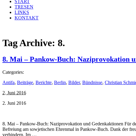
START
TRESEN
LINKS
KONTAKT
Tag Archive:
8.
8. Mai – Pankow-Buch: Naziprovokation 
Categories:
Antifa
,
Beiträge
,
Berichte
,
Berlin
,
Bilder
,
Bündnisse
,
Christian Schmi
2. Juni 2016
2. Juni 2016
8. Mai – Pankow-Buch: Naziprovokation und Gedenkaktionen Für den
Befreiung am sowjetischen Ehrenmal in Pankow-Buch. Dank der freu
verhindern. Im …