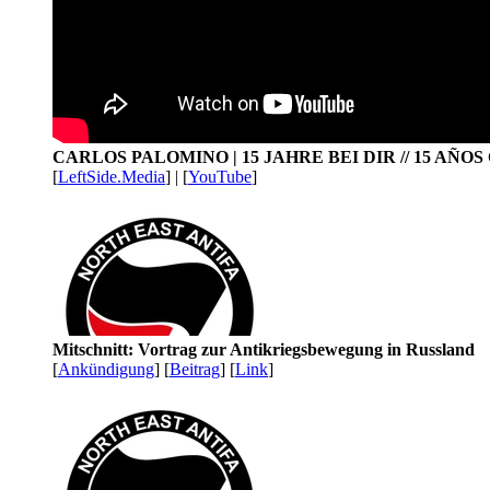
CARLOS PALOMINO | 15 JAHRE BEI DIR // 15 AÑO
[
LeftSide.Media
] | [
YouTube
]
Mitschnitt: Vortrag zur Antikriegsbewegung in Russland
[
Ankündigung
] [
Beitrag
] [
Link
]