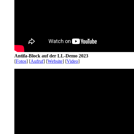
Antifa-Block auf der LL-Demo 2023
[
Fotos
] [
Aufruf
] [
Website
] [
Video
]