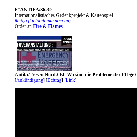
F*ANTIFA/36-39
Internationalistisches Gedenkprojekt & Kartenspiel
fantifa.fightandremember.org
Order at:
Fire & Flames
Antifa-Tresen Nord-Ost: Wo sind die Probleme der Pflege?
[
Ankündigung
] [
Beitrag
] [
Link
]