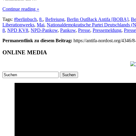
Continue reading »
Tags:
#berlinbuch
,
8.
,
Befreiung
,
Berlin OutBack Antifa [BOBA]
,
Be
Liberationweeks
,
Mai
,
Nationaldemokratische Partei Deutschlands (
8
,
NPD KV8
,
NPD-Pankow
,
Pankow
,
Presse
,
Pressemeldung
,
Presse
Permanentlink zu diesem Beitrag:
https://antifa-nordost.org/434
ONLINE MEDIA
Suchen