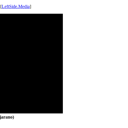
 [
LeftSide.Media
]
jarano)