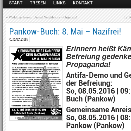
START
TRESEN
LINKS
KONTAKT
«
Wedding-Tresen: United Neighbours – Organize!
12. 
Pankow-Buch: 8. Mai – Nazifrei!
2. März 2016
Erinnern heißt Kä
Befreiung gedenken
Propaganda!
Antifa-Demo und Ge
der Befreiung:
So, 08.05.2016 | 09
Buch (Pankow)
Gemeinsame Anreis
So, 08.05.2016 | 08
Pankow (Pankow)