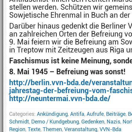
stellen werden. Schützen wir gemei
Sowjetische Ehrenmal in Buch an der 
Darüber hinaus gedenkt die Berliner
an zahlreichen Orten der Befreiung
9. Mai feiern wir die Befreiung am S
in Treptow mit Zeitzeugen aus Riga u
Faschismus ist keine Meinung, sonde
8. Mai 1945 – Befreiung was sonst!
http://berlin.vvn-bda.de/veranstal
jahrestag-der-befreiung-vom-fasch
http://neuntermai.vvn-bda.de/
Categories:
Ankündigung
,
Antifa
,
Aufrufe
,
Beiträge
,
B
Schmidt
,
Demo / Kundgebung
,
Gedenken
,
Nazis
,
Nort
Region
,
Texte
,
Themen
,
Veranstaltung
,
VVN-Bda