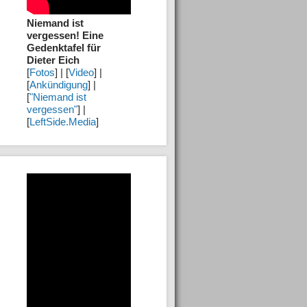
Niemand ist
vergessen! Eine
Gedenktafel für
Dieter Eich
[
Fotos
] | [
Video
] |
[
Ankündigung
] |
[
"Niemand ist
vergessen"
] |
[
LeftSide.Media
]