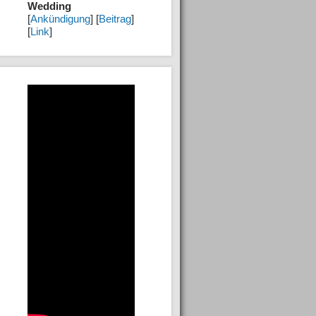
Wedding
[
Ankündigung
] [
Beitrag
]
[
Link
]