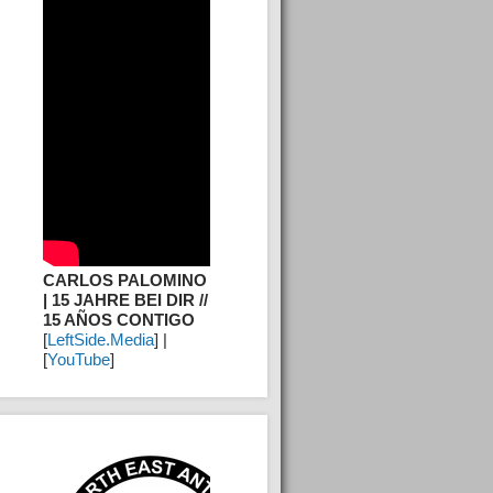
CARLOS PALOMINO
| 15 JAHRE BEI DIR //
15 AÑOS CONTIGO
[
LeftSide.Media
] |
[
YouTube
]