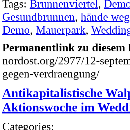
Tags:
Brunnenviertel
,
Dem
Gesundbrunnen
,
hände weg
Demo
,
Mauerpark
,
Weddin
Permanentlink zu diesem 
nordost.org/2977/12-septe
gegen-verdraengung/
Antikapitalistische Wal
Aktionswoche im Wedd
Categories: