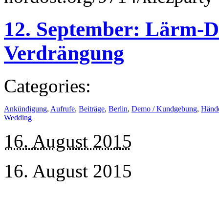
12. September: Lärm-
Verdrängung
Categories:
Ankündigung
,
Aufrufe
,
Beiträge
,
Berlin
,
Demo / Kundgebung
,
Händ
Wedding
16. August 2015
16. August 2015