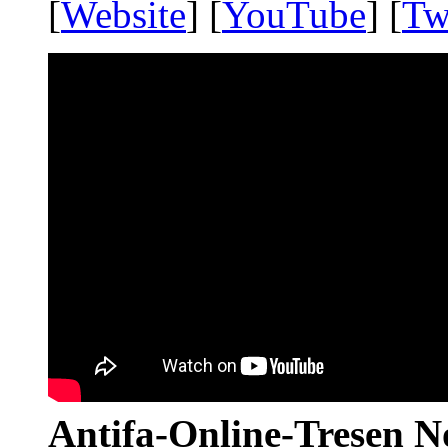
[
Website
] [
YouTube
] [
Tw
Antifa-Online-Tresen N