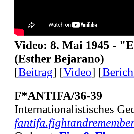
Video: 8. Mai 1945 - "
(Esther Bejarano)
[
Beitrag
] [
Video
] [
Berich
F*ANTIFA/36-39
Internationalistisches G
fantifa.fightandremember