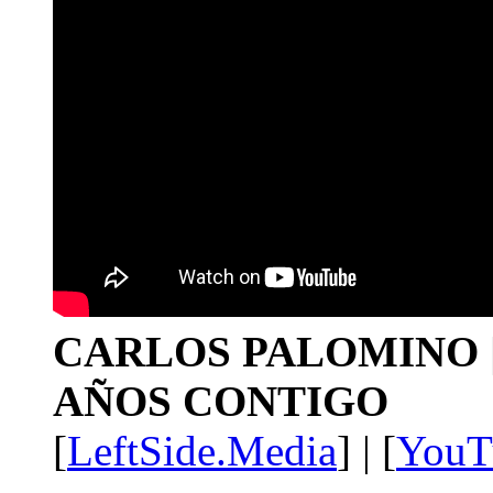
CARLOS PALOMINO | 1
AÑOS CONTIGO
[
LeftSide.Media
] | [
YouT