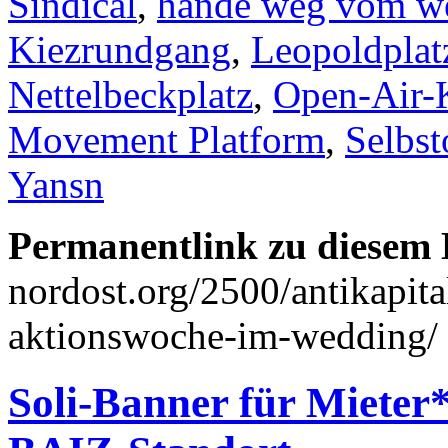
Sindical
,
hände weg vom w
Kiezrundgang
,
Leopoldplat
Nettelbeckplatz
,
Open-Air-
Movement Platform
,
Selbst
Yansn
Permanentlink zu diesem 
nordost.org/2500/antikapita
aktionswoche-im-wedding/
Soli-Banner für Miete