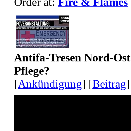
Order at:
Fire & Flames
Antifa-Tresen Nord-Ost
Pflege?
[
Ankündigung
] [
Beitrag
]