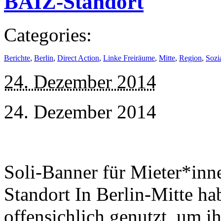
BAIZ-Standort
Categories:
Berichte
,
Berlin
,
Direct Action
,
Linke Freiräume
,
Mitte
,
Region
,
Sozi
24. Dezember 2014
24. Dezember 2014
Soli-Banner für Mieter*in
Standort In Berlin-Mitte ha
offensichlich genutzt, um ih