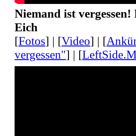
Niemand ist vergessen! 
Eich
[
Fotos
] | [
Video
] | [
Ankü
vergessen"
] | [
LeftSide.M