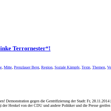
inke Terrornester“!
e
,
Mitte
,
Prenzlauer Berg
,
Region
,
Soziale Kämpfe
,
Texte
,
Themen
,
Ve
en! Demonstration gegen die Gentrifizierung der Stadt: Fr, 28.11.2014 |
agt der Henkel von der CDU und andere Politiker und die Presse greife