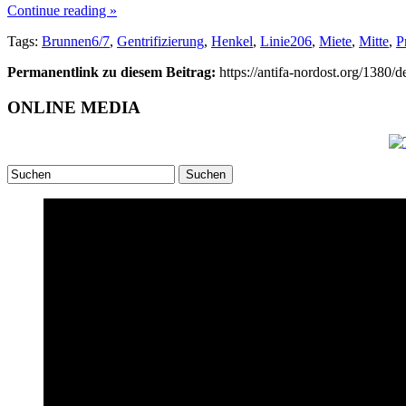
Continue reading »
Tags:
Brunnen6/7
,
Gentrifizierung
,
Henkel
,
Linie206
,
Miete
,
Mitte
,
P
Permanentlink zu diesem Beitrag:
https://antifa-nordost.org/1380/d
ONLINE MEDIA
Suchen