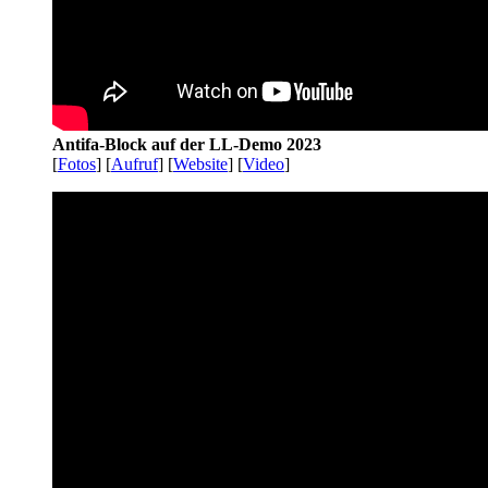
Antifa-Block auf der LL-Demo 2023
[
Fotos
] [
Aufruf
] [
Website
] [
Video
]