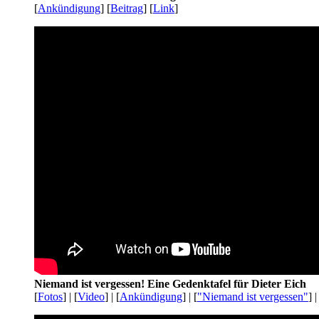
[
Ankündigung
] [
Beitrag
] [
Link
]
Niemand ist vergessen! Eine Gedenktafel für Dieter Eich
[
Fotos
] | [
Video
] | [
Ankündigung
] | [
"Niemand ist vergessen"
] |