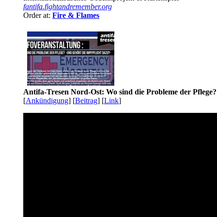
fantifa.fightandremember.org
Order at:
Fire & Flames
Antifa-Tresen Nord-Ost: Wo sind die Probleme der Pflege?
[
Ankündigung
] [
Beitrag
] [
Link
]