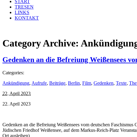
START
TRESEN
LINKS
KONTAKT
Category Archive:
Ankündigun
Gedenken an die Befreiung Weißensees vo
Categories:
Ankündigung
,
Aufrufe
,
Beiträge
,
Berlin
,
Film
,
Gedenken
,
Texte
,
The
22. April 2023
22. April 2023
Gedenken an die Befreiung Weißensees vom deutschen Faschismus Ge
Jüdischen Friedhof Weißensee, auf dem Markus-Reich-Platz Verans
Ort ausleihen)