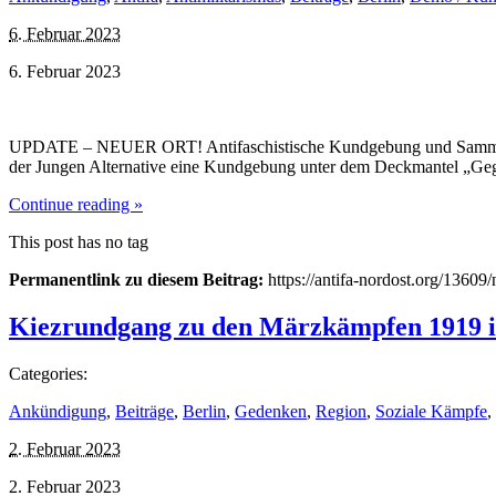
6. Februar 2023
6. Februar 2023
UPDATE – NEUER ORT! Antifaschistische Kundgebung und Sammelpunkt
der Jungen Alternative eine Kundgebung unter dem Deckmantel „Gegen
Continue reading »
This post has no tag
Permanentlink zu diesem Beitrag:
https://antifa-nordost.org/1360
Kiezrundgang zu den Märzkämpfen 1919 i
Categories:
Ankündigung
,
Beiträge
,
Berlin
,
Gedenken
,
Region
,
Soziale Kämpfe
,
2. Februar 2023
2. Februar 2023