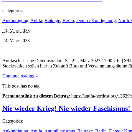
Categories:
Ankündigung
,
Antifa
,
Beiträge
,
Berlin
,
Demo / Kundgebung
,
North E
23. März 2023
23. März 2023
Antifaschistische Demonstration: Sa. 25., März 2023 17:00 Uhr | S/U-
Stockwerken sollen hier in Zukunft Büro und Versammlungsräume für 
Continue reading »
This post has no tag
Permanentlink zu diesem Beitrag:
https://antifa-nordost.org/13629
Nie wieder Krieg! Nie wieder Faschismus!
Categories:
Ankündigung
,
Antifa
,
Antimilitarismus
,
Beiträge
,
Berlin
,
Demo / Ku