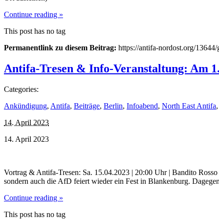
Continue reading »
This post has no tag
Permanentlink zu diesem Beitrag:
https://antifa-nordost.org/1364
Antifa-Tresen & Info-Veranstaltung: Am 
Categories:
Ankündigung
,
Antifa
,
Beiträge
,
Berlin
,
Infoabend
,
North East Antifa
14. April 2023
14. April 2023
Vortrag & Antifa-Tresen: Sa. 15.04.2023 | 20:00 Uhr | Bandito Rosso
sondern auch die AfD feiert wieder ein Fest in Blankenburg. Dagege
Continue reading »
This post has no tag