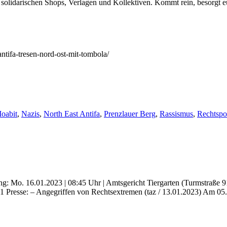
 solidarischen Shops, Verlagen und Kollektiven. Kommt rein, besorgt 
antifa-tresen-nord-ost-mit-tombola/
oabit
,
Nazis
,
North East Antifa
,
Prenzlauer Berg
,
Rassismus
,
Rechtspo
tung: Mo. 16.01.2023 | 08:45 Uhr | Amtsgericht Tiergarten (Turmstraße 
 Presse: – Angegriffen von Rechtsextremen (taz / 13.01.2023) Am 05