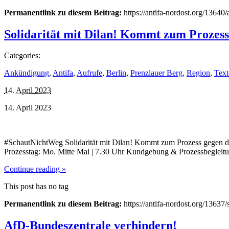
Permanentlink zu diesem Beitrag:
https://antifa-nordost.org/13640
Solidarität mit Dilan! Kommt zum Prozess 
Categories:
Ankündigung
,
Antifa
,
Aufrufe
,
Berlin
,
Prenzlauer Berg
,
Region
,
Text
14. April 2023
14. April 2023
#SchautNichtWeg Solidarität mit Dilan! Kommt zum Prozess gegen die 
Prozesstag: Mo. Mitte Mai | 7.30 Uhr Kundgebung & Prozessbegleitun
Continue reading »
This post has no tag
Permanentlink zu diesem Beitrag:
https://antifa-nordost.org/13637
AfD-Bundeszentrale verhindern!