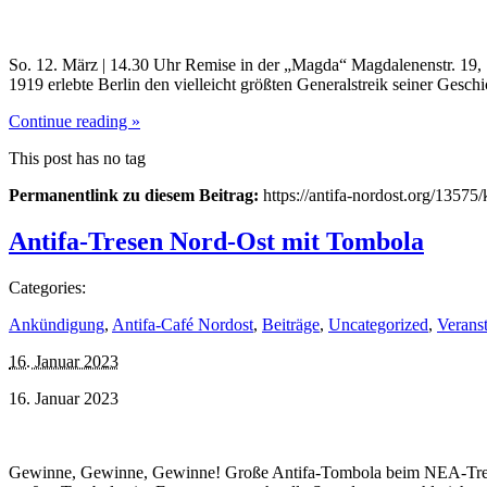
So. 12. März | 14.30 Uhr Remise in der „Magda“ Magdalenenstr. 19, 103
1919 erlebte Berlin den vielleicht größten Generalstreik seiner Gesc
Continue reading »
This post has no tag
Permanentlink zu diesem Beitrag:
https://antifa-nordost.org/1357
Antifa-Tresen Nord-Ost mit Tombola
Categories:
Ankündigung
,
Antifa-Café Nordost
,
Beiträge
,
Uncategorized
,
Verans
16. Januar 2023
16. Januar 2023
Gewinne, Gewinne, Gewinne! Große Antifa-Tombola beim NEA-Tresen S