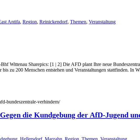
ast Antifa
,
Region
,
Reinickendorf
,
Themen
,
Veranstaltung
Bhf Wittenau Sharepics: [1 | 2] Die AFD plant Ihre neue Bundeszentral
bis zu 200 Menschen entstehen und Veranstaltungen stattfinden. In Wi
/afd-bundeszentrale-verhindern/
 Gegen die Kundgebung der AfD-Jugend und 
ndgebung
,
Hellersdorf
,
Marzahn
,
Region
,
Themen
,
Veranstaltung