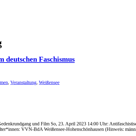
g
m deutschen Faschismus
men
,
Veranstaltung
,
Weißensee
denkrundgang und Film So, 23. April 2023 14:00 Uhr: Antifaschistis
talter*innen: VVN-BdA Weißensee-Hohenschönhausen (Hinweis: männl