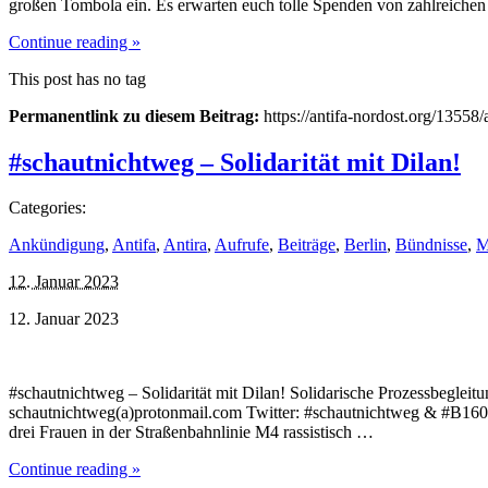
großen Tombola ein. Es erwarten euch tolle Spenden von zahlreichen
Continue reading »
This post has no tag
Permanentlink zu diesem Beitrag:
https://antifa-nordost.org/13558/
#schautnichtweg – Solidarität mit Dilan!
Categories:
Ankündigung
,
Antifa
,
Antira
,
Aufrufe
,
Beiträge
,
Berlin
,
Bündnisse
,
M
12. Januar 2023
12. Januar 2023
#schautnichtweg – Solidarität mit Dilan! Solidarische Prozessbeglei
schautnichtweg(a)protonmail.com Twitter: #schautnichtweg & #B1601
drei Frauen in der Straßenbahnlinie M4 rassistisch …
Continue reading »