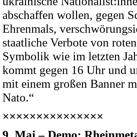
ukrainische Nationalist:inn
abschaffen wollen, gegen 
Ehrenmals, verschwörungsi
staatliche Verbote von rot
Symbolik wie im letzten Jah
kommt gegen 16 Uhr und u
mit einem großen Banner mi
Nato.“
×××××××××××××××
9. Mai – Demo: Rheinmet