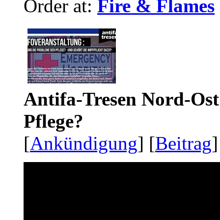
Order at:
Fire & Flames
Antifa-Tresen Nord-Ost
Pflege?
[
Ankündigung
] [
Beitrag
]