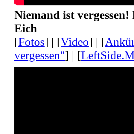
Niemand ist vergessen! 
Eich
[
Fotos
] | [
Video
] | [
Ankü
vergessen"
] | [
LeftSide.M