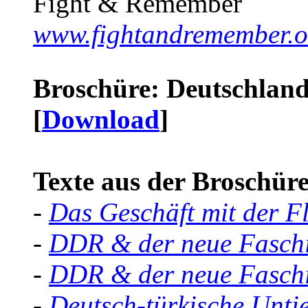
Fight & Remember
www.fightandremember.o
Broschüre: Deutschland 
[
Download
]
Texte aus der Broschüre 
-
Das Geschäft mit der F
-
DDR & der neue Faschi
-
DDR & der neue Faschi
-
Deutsch-türkische Unti