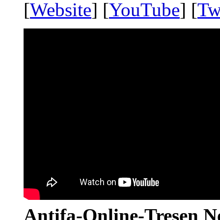
[
Website
] [
YouTube
] [
Tw
Antifa-Online-Tresen N