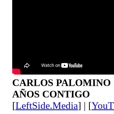
CARLOS PALOMINO | 1
AÑOS CONTIGO
[
LeftSide.Media
] | [
YouT