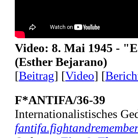
Video: 8. Mai 1945 - "
(Esther Bejarano)
[
Beitrag
] [
Video
] [
Berich
F*ANTIFA/36-39
Internationalistisches G
fantifa.fightandremember