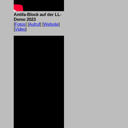
Antifa-Block auf der LL-
Demo 2023
[
Fotos
] [
Aufruf
] [
Website
]
[
Video
]