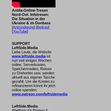
Antifa-Online-Tresen
Nord-Ost: Infotresen:
Die Situation in der
Ukraine & im Donbass
[
Ankündigung
] [
Beitrag
]
[
YouTube
]
SUPPORT
LeftSide.Media
Liebe Leute, die Website
www.leftside.media
ist
nun seit einigen Wochen
online. Serverkosten,
Speichermedien, Reisen
zu Drehorten usw. werden
aktuell aus eigener Tasche
gezahlt. Um die Kosten zu
refinanzieren könnt ihr jetzt
online spenden:
www.patreon.com/leftsidemedia
LeftSide.Media
Plattform für Protest &