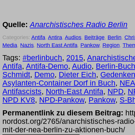
Quelle:
Anarchistisches Radio Berlin
Categories:
Antifa
,
Antira
,
Audios
,
Beiträge
,
Berlin
,
Chri
Media
,
Nazis
,
North East Antifa
,
Pankow
,
Region
,
The
Tags:
#berlinbuch
,
2015
,
Anarchistisch
Antifa
,
Antifa-Demo
,
Audio
,
Berlin-Buc
Schmidt
,
Demo
,
Dieter Eich
,
Gedenke
Asylanten-Container Dorf in Buch
,
NE
Antifascists
,
North-East Antifa
,
NPD
,
N
NPD KV8
,
NPD-Pankow
,
Pankow
,
S-Bh
Permanentlink zu diesem Beitrag:
htt
nordost.org/2765/anarchistisches-radio-
mit-der-nea-berlin-zu-aktionen-buch/