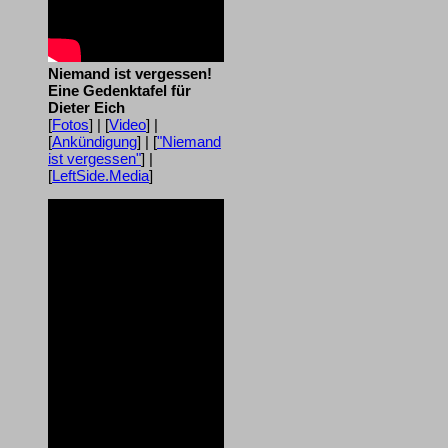
Niemand ist vergessen!
Eine Gedenktafel für
Dieter Eich
[
Fotos
] | [
Video
] |
[
Ankündigung
] | [
"Niemand
ist vergessen"
] |
[
LeftSide.Media
]