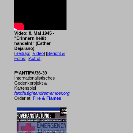
Video: 8. Mai 1945 -
"Erinnern heißt
handeln!" (Esther
Bejarano)
[
Beitrag
] [
Video
] [
Bericht &
Fotos
] [
Aufruf
]
F*ANTIFA/36-39
Internationalistisches
Gedenkprojekt &
Kartenspiel
fantifa.fightandremember.org
Order at:
Fire & Flames